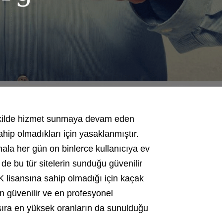
şekilde hizmet sunmaya devam eden
ahip olmadıkları için yasaklanmıştır.
hala her gün on binlerce kullanıcıya ev
de bu tür sitelerin sunduğu güvenilir
K lisansına sahip olmadığı için kaçak
 güvenilir ve en profesyonel
ıra en yüksek oranların da sunulduğu