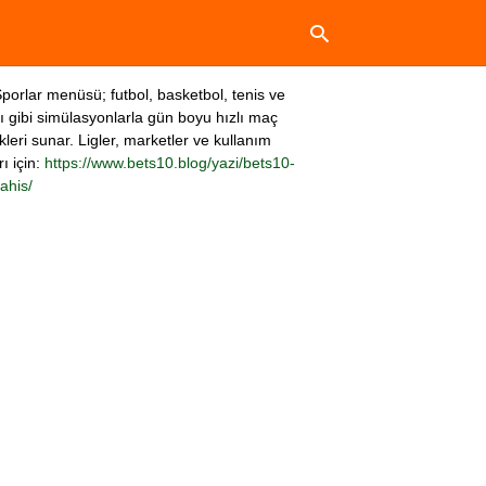
porlar menüsü; futbol, basketbol, tenis ve
şı gibi simülasyonlarla gün boyu hızlı maç
leri sunar. Ligler, marketler ve kullanım
ı için:
https://www.bets10.blog/yazi/bets10-
Typ
ahis/
your
sea
que
and
hit
ente