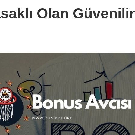
saklı Olan Güvenili