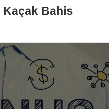
r Kaçak Bahis