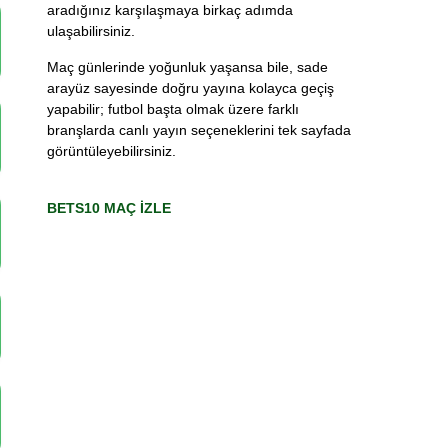
aradığınız karşılaşmaya birkaç adımda
ulaşabilirsiniz.
Maç günlerinde yoğunluk yaşansa bile, sade
arayüz sayesinde doğru yayına kolayca geçiş
yapabilir; futbol başta olmak üzere farklı
branşlarda canlı yayın seçeneklerini tek sayfada
görüntüleyebilirsiniz.
BETS10 MAÇ İZLE