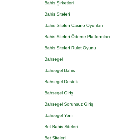
Bahis Şirketleri
Bahis Siteleri
Bahis Siteleri Casino Oyunları
Bahis Siteleri Ödeme Platformları
Bahis Siteleri Rulet Oyunu
Bahsegel
Bahsegel Bahis
Bahsegel Destek
Bahsegel Giriş
Bahsegel Sorunsuz Giriş
Bahsegel Yeni
Bet Bahis Siteleri
Bet Siteleri