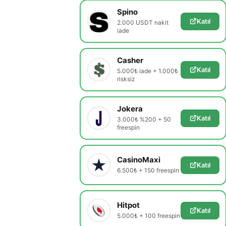
Spino
Katıl
2.000 USDT nakit
iade
Casher
Katıl
5.000₺ iade + 1.000₺
risksiz
Jokera
Katıl
3.000₺ %200 + 50
freespin
CasinoMaxi
Katıl
6.500₺ + 150 freespin
Hitpot
Katıl
5.000₺ + 100 freespin