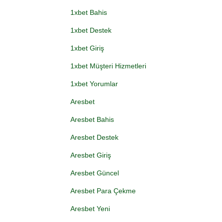
1xbet Bahis
1xbet Destek
1xbet Giriş
1xbet Müşteri Hizmetleri
1xbet Yorumlar
Aresbet
Aresbet Bahis
Aresbet Destek
Aresbet Giriş
Aresbet Güncel
Aresbet Para Çekme
Aresbet Yeni