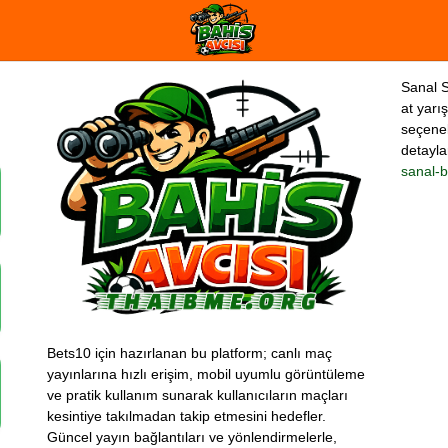
Sanal S
at yarı
seçenek
detaylar
sanal-b
Bets10 için hazırlanan bu platform; canlı maç
yayınlarına hızlı erişim, mobil uyumlu görüntüleme
ve pratik kullanım sunarak kullanıcıların maçları
kesintiye takılmadan takip etmesini hedefler.
Güncel yayın bağlantıları ve yönlendirmelerle,