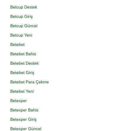
Betcup Destek
Betcup Giriş
Betcup Güncel
Betcup Yeni
Betebet
Betebet Bahis
Betebet Destek
Betebet Giriş
Betebet Para Çekme
Betebet Yeni
Betexper
Betexper Bahis
Betexper Giriş
Betexper Güncel