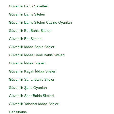
Güvenilir Bahis Şirketleri
Güvenilir Bahis Siteleri
Güvenilir Bahis Siteleri Casino Oyunları
Güvenilir Bet Bahis Siteleri
Güvenilir Bet Siteleri
Güvenilir İddaa Bahis Siteleri
Güvenilir İddaa Canlı Bahis Siteleri
Güvenilir İddaa Siteleri
Güvenilir Kaçak İddaa Siteleri
Güvenilir Sanal Bahis Siteleri
Güvenilir Şans Oyunları
Güvenilir Spor Bahis Siteleri
Güvenilir Yabancı İddaa Siteleri
Hepsibahis