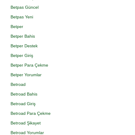
Betpas Güncel
Betpas Yeni
Betper
Betper Bahis
Betper Destek
Betper Giriş
Betper Para Çekme
Betper Yorumlar
Betroad
Betroad Bahis
Betroad Giriş
Betroad Para Çekme
Betroad Şikayet
Betroad Yorumlar