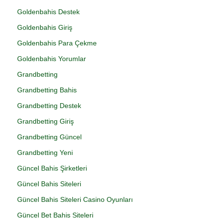
Goldenbahis Destek
Goldenbahis Giriş
Goldenbahis Para Çekme
Goldenbahis Yorumlar
Grandbetting
Grandbetting Bahis
Grandbetting Destek
Grandbetting Giriş
Grandbetting Güncel
Grandbetting Yeni
Güncel Bahis Şirketleri
Güncel Bahis Siteleri
Güncel Bahis Siteleri Casino Oyunları
Güncel Bet Bahis Siteleri