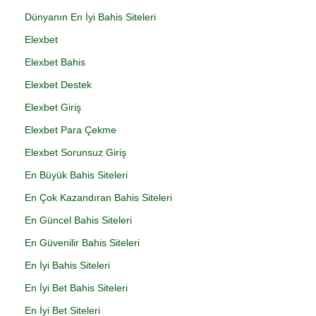
Dünyanın En İyi Bahis Siteleri
Elexbet
Elexbet Bahis
Elexbet Destek
Elexbet Giriş
Elexbet Para Çekme
Elexbet Sorunsuz Giriş
En Büyük Bahis Siteleri
En Çok Kazandıran Bahis Siteleri
En Güncel Bahis Siteleri
En Güvenilir Bahis Siteleri
En İyi Bahis Siteleri
En İyi Bet Bahis Siteleri
En İyi Bet Siteleri