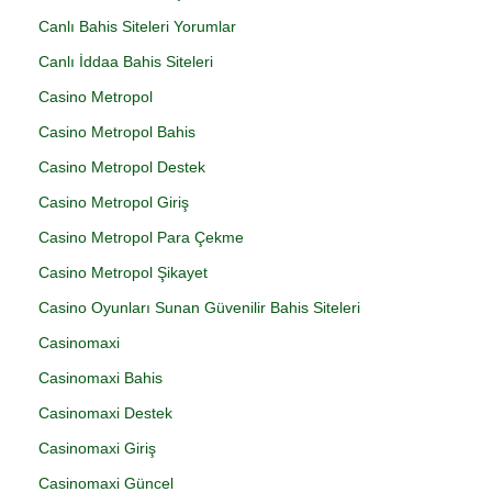
Canlı Bahis Siteleri Yorumlar
Canlı İddaa Bahis Siteleri
Casino Metropol
Casino Metropol Bahis
Casino Metropol Destek
Casino Metropol Giriş
Casino Metropol Para Çekme
Casino Metropol Şikayet
Casino Oyunları Sunan Güvenilir Bahis Siteleri
Casinomaxi
Casinomaxi Bahis
Casinomaxi Destek
Casinomaxi Giriş
Casinomaxi Güncel