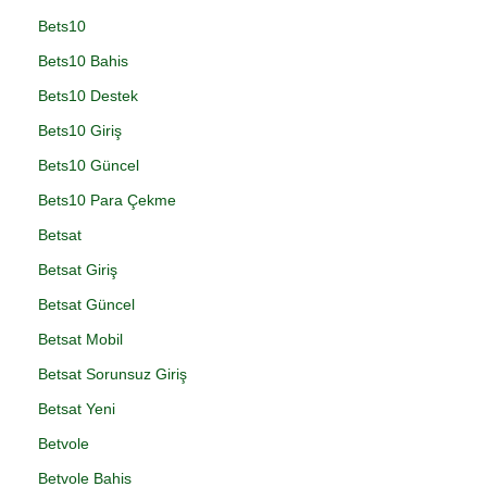
Bets10
Bets10 Bahis
Bets10 Destek
Bets10 Giriş
Bets10 Güncel
Bets10 Para Çekme
Betsat
Betsat Giriş
Betsat Güncel
Betsat Mobil
Betsat Sorunsuz Giriş
Betsat Yeni
Betvole
Betvole Bahis