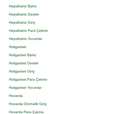
Hepsibahis Bahis
Hepsibahis Destek
Hepsibahis Giriş
Hepsibahis Para Çekme
Hepsibahis Yorumlar
Holiganbet
Holiganbet Bahis
Holiganbet Destek
Holiganbet Giriş
Holiganbet Para Çekme
Holiganbet Yorumlar
Hovarda
Hovarda Otomatik Giriş
Hovarda Para Çekme