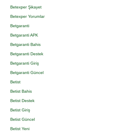
Betexper Şikayet
Betexper Yorumlar
Betgaranti
Betgaranti APK
Betgaranti Bahis
Betgaranti Destek
Betgaranti Giriş
Betgaranti Güncel
Betist
Betist Bahis
Betist Destek
Betist Giriş
Betist Güncel
Betist Yeni