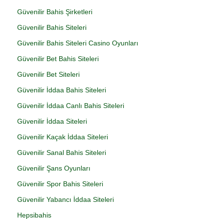
Güvenilir Bahis Şirketleri
Güvenilir Bahis Siteleri
Güvenilir Bahis Siteleri Casino Oyunları
Güvenilir Bet Bahis Siteleri
Güvenilir Bet Siteleri
Güvenilir İddaa Bahis Siteleri
Güvenilir İddaa Canlı Bahis Siteleri
Güvenilir İddaa Siteleri
Güvenilir Kaçak İddaa Siteleri
Güvenilir Sanal Bahis Siteleri
Güvenilir Şans Oyunları
Güvenilir Spor Bahis Siteleri
Güvenilir Yabancı İddaa Siteleri
Hepsibahis