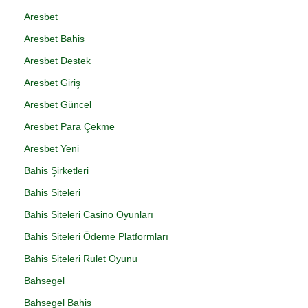
Aresbet
Aresbet Bahis
Aresbet Destek
Aresbet Giriş
Aresbet Güncel
Aresbet Para Çekme
Aresbet Yeni
Bahis Şirketleri
Bahis Siteleri
Bahis Siteleri Casino Oyunları
Bahis Siteleri Ödeme Platformları
Bahis Siteleri Rulet Oyunu
Bahsegel
Bahsegel Bahis