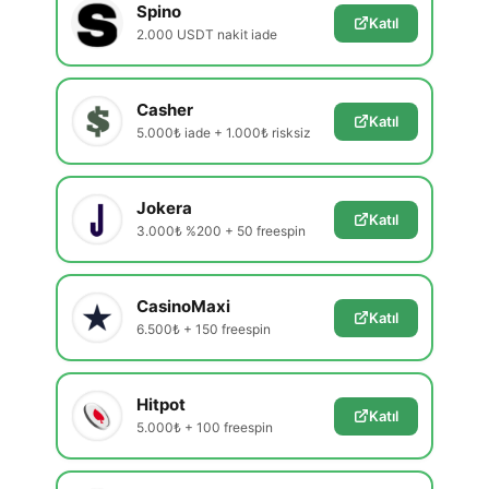
Spino
Katıl
2.000 USDT nakit iade
Casher
Katıl
5.000₺ iade + 1.000₺ risksiz
Jokera
Katıl
3.000₺ %200 + 50 freespin
CasinoMaxi
Katıl
6.500₺ + 150 freespin
Hitpot
Katıl
5.000₺ + 100 freespin