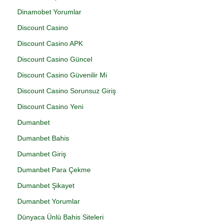
Dinamobet Yorumlar
Discount Casino
Discount Casino APK
Discount Casino Güncel
Discount Casino Güvenilir Mi
Discount Casino Sorunsuz Giriş
Discount Casino Yeni
Dumanbet
Dumanbet Bahis
Dumanbet Giriş
Dumanbet Para Çekme
Dumanbet Şikayet
Dumanbet Yorumlar
Dünyaca Ünlü Bahis Siteleri