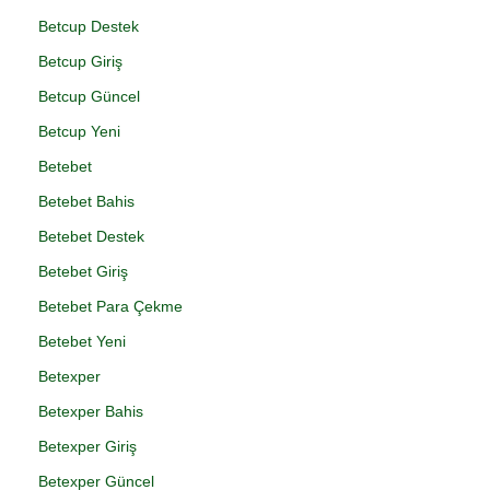
Betcup Destek
Betcup Giriş
Betcup Güncel
Betcup Yeni
Betebet
Betebet Bahis
Betebet Destek
Betebet Giriş
Betebet Para Çekme
Betebet Yeni
Betexper
Betexper Bahis
Betexper Giriş
Betexper Güncel