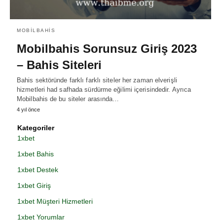
MOBILBAHIS
Mobilbahis Sorunsuz Giriş 2023
– Bahis Siteleri
Bahis sektöründe farklı farklı siteler her zaman elverişli
hizmetleri had safhada sürdürme eğilimi içerisindedir. Ayrıca
Mobilbahis de bu siteler arasında…
4 yıl önce
Kategoriler
1xbet
1xbet Bahis
1xbet Destek
1xbet Giriş
1xbet Müşteri Hizmetleri
1xbet Yorumlar