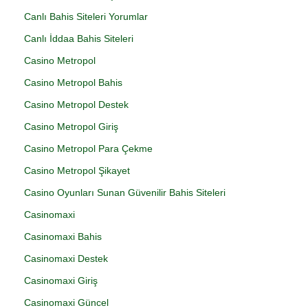
Canlı Bahis Siteleri Yorumlar
Canlı İddaa Bahis Siteleri
Casino Metropol
Casino Metropol Bahis
Casino Metropol Destek
Casino Metropol Giriş
Casino Metropol Para Çekme
Casino Metropol Şikayet
Casino Oyunları Sunan Güvenilir Bahis Siteleri
Casinomaxi
Casinomaxi Bahis
Casinomaxi Destek
Casinomaxi Giriş
Casinomaxi Güncel