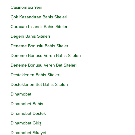
Casinomaxi Yeni
Çok Kazandıran Bahis Siteleri
Curacao Lisanslı Bahis Siteleri
Değerli Bahis Siteleri
Deneme Bonuslu Bahis Siteleri
Deneme Bonusu Veren Bahis Siteleri
Deneme Bonusu Veren Bet Siteleri
Desteklenen Bahis Siteleri
Desteklenen Bet Bahis Siteleri
Dinamobet
Dinamobet Bahis
Dinamobet Destek
Dinamobet Giriş
Dinamobet Şikayet