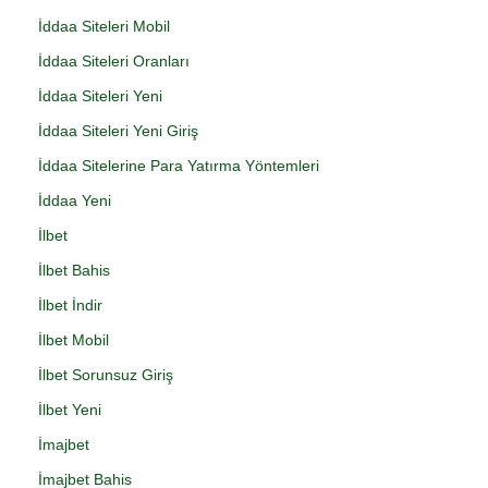
İddaa Siteleri Mobil
İddaa Siteleri Oranları
İddaa Siteleri Yeni
İddaa Siteleri Yeni Giriş
İddaa Sitelerine Para Yatırma Yöntemleri
İddaa Yeni
İlbet
İlbet Bahis
İlbet İndir
İlbet Mobil
İlbet Sorunsuz Giriş
İlbet Yeni
İmajbet
İmajbet Bahis