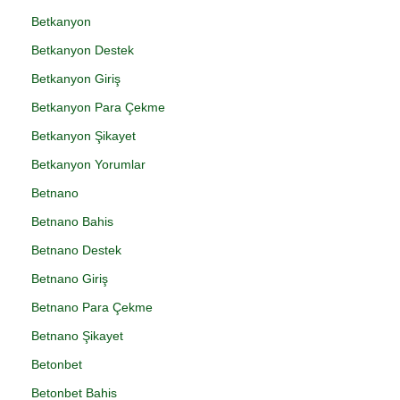
Betkanyon
Betkanyon Destek
Betkanyon Giriş
Betkanyon Para Çekme
Betkanyon Şikayet
Betkanyon Yorumlar
Betnano
Betnano Bahis
Betnano Destek
Betnano Giriş
Betnano Para Çekme
Betnano Şikayet
Betonbet
Betonbet Bahis