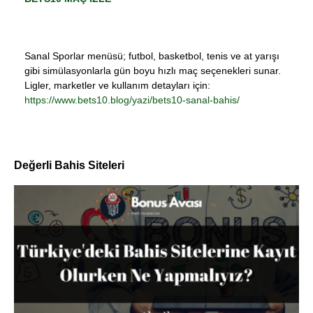
Sanal Sporlar menüsü; futbol, basketbol, tenis ve at yarışı
gibi simülasyonlarla gün boyu hızlı maç seçenekleri sunar.
Ligler, marketler ve kullanım detayları için:
https://www.bets10.blog/yazi/bets10-sanal-bahis/
Değerli Bahis Siteleri