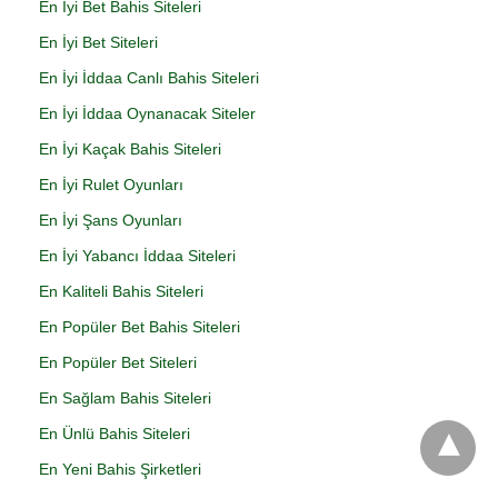
En İyi Bet Bahis Siteleri
En İyi Bet Siteleri
En İyi İddaa Canlı Bahis Siteleri
En İyi İddaa Oynanacak Siteler
En İyi Kaçak Bahis Siteleri
En İyi Rulet Oyunları
En İyi Şans Oyunları
En İyi Yabancı İddaa Siteleri
En Kaliteli Bahis Siteleri
En Popüler Bet Bahis Siteleri
En Popüler Bet Siteleri
En Sağlam Bahis Siteleri
En Ünlü Bahis Siteleri
En Yeni Bahis Şirketleri