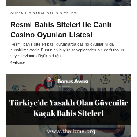
GÜVENILIR SANAL BAHIS SITELERI
Resmi Bahis Siteleri ile Canlı
Casino Oyunları Listesi
Resmi bahis siteleri bazı durumlarda casino oyunlarını da
sunabilmektedir. Bunun en büyük sebeplerinden biri de futbolun
seyir zevkinin düşük olduğu…
4 yıl önce