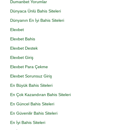
Dumanbet Yorumlar
Dünyaca Ünlü Bahis Siteleri
Dünyanın En İyi Bahis Siteleri
Elexbet
Elexbet Bahis
Elexbet Destek
Elexbet Giriş
Elexbet Para Çekme
Elexbet Sorunsuz Giriş
En Büyük Bahis Siteleri
En Çok Kazandıran Bahis Siteleri
En Güncel Bahis Siteleri
En Güvenilir Bahis Siteleri
En İyi Bahis Siteleri