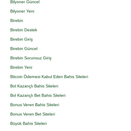
Bilyoner Güncel
Bilyoner Yeni
Birebin
Birebin Destek
Birebin Giriş
Birebin Güncel
Birebin Sorunsuz Giriş
Birebin Yeni
Bitcoin Ödemesi Kabul Eden Bahis Siteleri
Bol Kazançlı Bahis Siteleri
Bol Kazançlı Bet Bahis Siteleri
Bonus Veren Bahis Siteleri
Bonus Veren Bet Siteleri
Büyük Bahis Siteleri