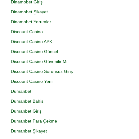
Dinamobet Giriş
Dinamobet Şikayet
Dinamobet Yorumlar
Discount Casino
Discount Casino APK
Discount Casino Güncel
Discount Casino Güvenilir Mi
Discount Casino Sorunsuz Giriş
Discount Casino Yeni
Dumanbet
Dumanbet Bahis
Dumanbet Giriş
Dumanbet Para Çekme
Dumanbet Şikayet