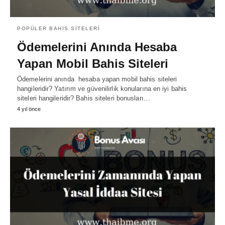
POPÜLER BAHIS SITELERI
Ödemelerini Anında Hesaba
Yapan Mobil Bahis Siteleri
Ödemelerini anında hesaba yapan mobil bahis siteleri
hangileridir? Yatırım ve güvenilirlik konularına en iyi bahis
siteleri hangileridir? Bahis siteleri bonusları…
4 yıl önce