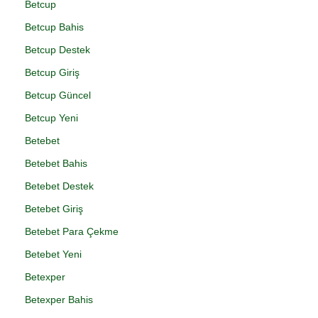
Betcup
Betcup Bahis
Betcup Destek
Betcup Giriş
Betcup Güncel
Betcup Yeni
Betebet
Betebet Bahis
Betebet Destek
Betebet Giriş
Betebet Para Çekme
Betebet Yeni
Betexper
Betexper Bahis