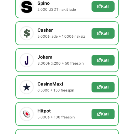
Spino
Katıl
2.000 USDT nakit iade
Casher
Katıl
5.000₺ iade + 1.000₺ risksiz
Jokera
Katıl
3.000₺ %200 + 50 freespin
CasinoMaxi
Katıl
6.500₺ + 150 freespin
Hitpot
Katıl
5.000₺ + 100 freespin