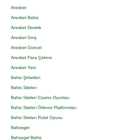
Aresbet
Aresbet Bahis
Aresbet Destek
Aresbet Giriş
Aresbet Güncel
Aresbet Para Çekme
Aresbet Yeni
Bahis Şirketleri
Bahis Siteleri
Bahis Siteleri Casino Oyunları
Bahis Siteleri Ödeme Platformları
Bahis Siteleri Rulet Oyunu
Bahsegel
Bahsegel Bahis