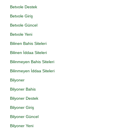
Betvole Destek
Betvole Giriş
Betvole Güncel
Betvole Yeni
Bilinen Bahis Siteleri
Bilinen İddaa Siteleri
Bilinmeyen Bahis Siteleri
Bilinmeyen İddaa Siteleri
Bilyoner
Bilyoner Bahis
Bilyoner Destek
Bilyoner Giriş
Bilyoner Güncel
Bilyoner Yeni