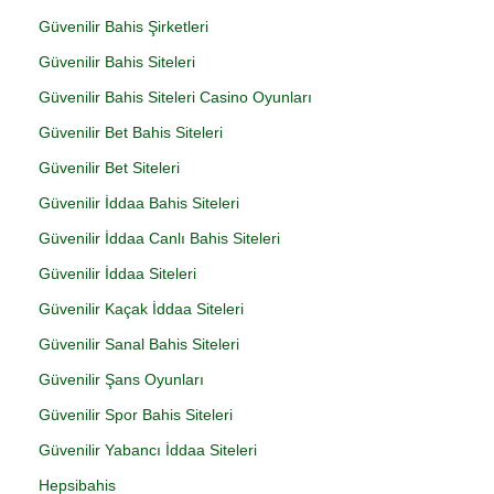
Güvenilir Bahis Şirketleri
Güvenilir Bahis Siteleri
Güvenilir Bahis Siteleri Casino Oyunları
Güvenilir Bet Bahis Siteleri
Güvenilir Bet Siteleri
Güvenilir İddaa Bahis Siteleri
Güvenilir İddaa Canlı Bahis Siteleri
Güvenilir İddaa Siteleri
Güvenilir Kaçak İddaa Siteleri
Güvenilir Sanal Bahis Siteleri
Güvenilir Şans Oyunları
Güvenilir Spor Bahis Siteleri
Güvenilir Yabancı İddaa Siteleri
Hepsibahis