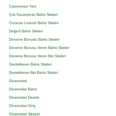
Casinomaxi Yeni
Çok Kazandıran Bahis Siteleri
Curacao Lisanslı Bahis Siteleri
Değerli Bahis Siteleri
Deneme Bonuslu Bahis Siteleri
Deneme Bonusu Veren Bahis Siteleri
Deneme Bonusu Veren Bet Siteleri
Desteklenen Bahis Siteleri
Desteklenen Bet Bahis Siteleri
Dinamobet
Dinamobet Bahis
Dinamobet Destek
Dinamobet Giriş
Dinamobet Şikayet