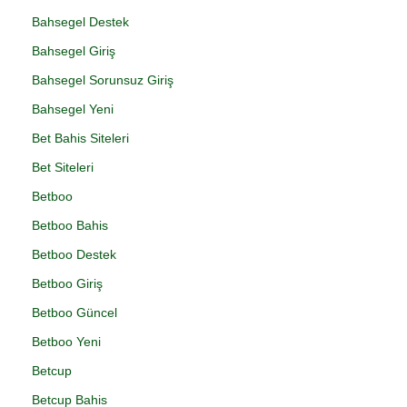
Bahsegel Destek
Bahsegel Giriş
Bahsegel Sorunsuz Giriş
Bahsegel Yeni
Bet Bahis Siteleri
Bet Siteleri
Betboo
Betboo Bahis
Betboo Destek
Betboo Giriş
Betboo Güncel
Betboo Yeni
Betcup
Betcup Bahis