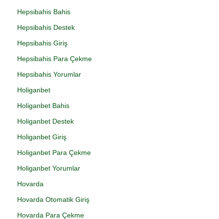
Hepsibahis Bahis
Hepsibahis Destek
Hepsibahis Giriş
Hepsibahis Para Çekme
Hepsibahis Yorumlar
Holiganbet
Holiganbet Bahis
Holiganbet Destek
Holiganbet Giriş
Holiganbet Para Çekme
Holiganbet Yorumlar
Hovarda
Hovarda Otomatik Giriş
Hovarda Para Çekme