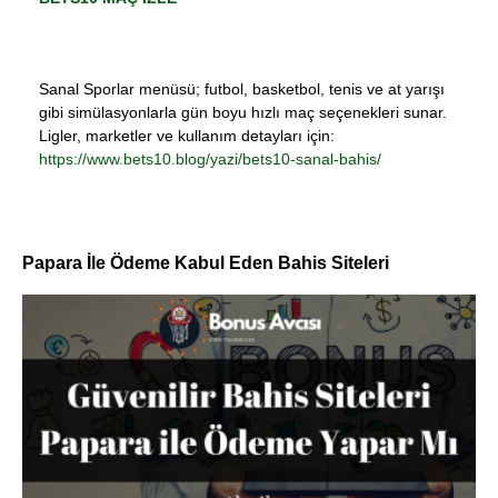
Sanal Sporlar menüsü; futbol, basketbol, tenis ve at yarışı
gibi simülasyonlarla gün boyu hızlı maç seçenekleri sunar.
Ligler, marketler ve kullanım detayları için:
https://www.bets10.blog/yazi/bets10-sanal-bahis/
Papara İle Ödeme Kabul Eden Bahis Siteleri