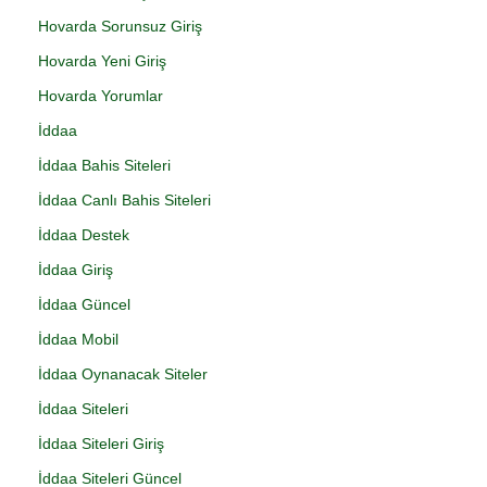
Hovarda Sorunsuz Giriş
Hovarda Yeni Giriş
Hovarda Yorumlar
İddaa
İddaa Bahis Siteleri
İddaa Canlı Bahis Siteleri
İddaa Destek
İddaa Giriş
İddaa Güncel
İddaa Mobil
İddaa Oynanacak Siteler
İddaa Siteleri
İddaa Siteleri Giriş
İddaa Siteleri Güncel