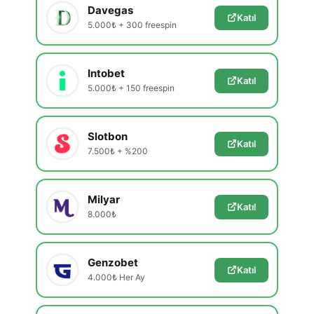
Davegas
Katıl
5.000₺ + 300 freespin
Intobet
Katıl
5.000₺ + 150 freespin
Slotbon
Katıl
7.500₺ + %200
Milyar
Katıl
8.000₺
Genzobet
Katıl
4.000₺ Her Ay