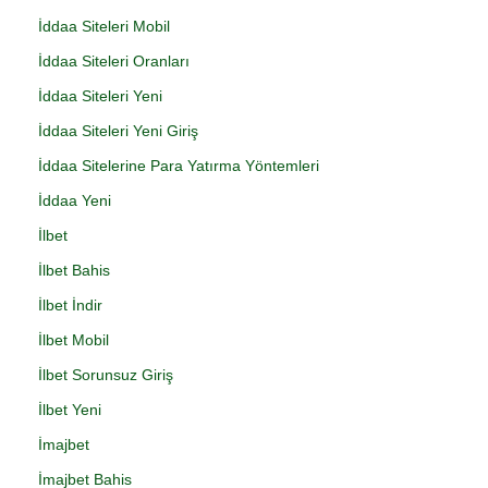
İddaa Siteleri Mobil
İddaa Siteleri Oranları
İddaa Siteleri Yeni
İddaa Siteleri Yeni Giriş
İddaa Sitelerine Para Yatırma Yöntemleri
İddaa Yeni
İlbet
İlbet Bahis
İlbet İndir
İlbet Mobil
İlbet Sorunsuz Giriş
İlbet Yeni
İmajbet
İmajbet Bahis