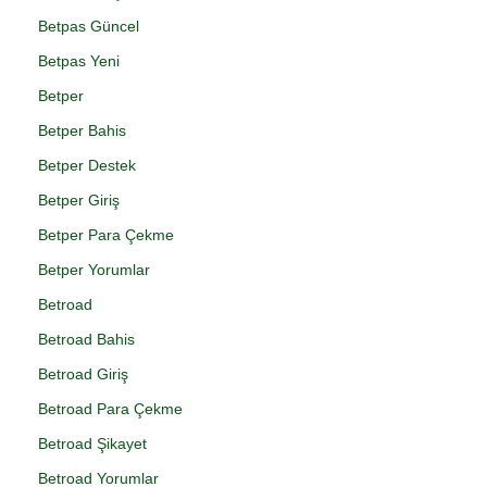
Betpas Güncel
Betpas Yeni
Betper
Betper Bahis
Betper Destek
Betper Giriş
Betper Para Çekme
Betper Yorumlar
Betroad
Betroad Bahis
Betroad Giriş
Betroad Para Çekme
Betroad Şikayet
Betroad Yorumlar