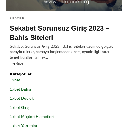
SEKABET
Sekabet Sorunsuz Giriş 2023 –
Bahis Siteleri
Sekabet Sorunsuz Giriş 2023 - Bahis Siteleri üzerinde gerçek
parayla rulet oynamaya başlamadan önce, oyunla ilgili bazı
temel kuralları bilmek…
4 yıl önce
Kategoriler
1xbet
1xbet Bahis
1xbet Destek
1xbet Giriş
1xbet Müşteri Hizmetleri
1xbet Yorumlar