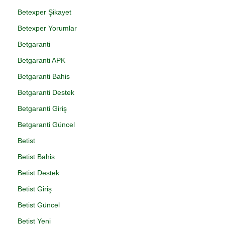
Betexper Şikayet
Betexper Yorumlar
Betgaranti
Betgaranti APK
Betgaranti Bahis
Betgaranti Destek
Betgaranti Giriş
Betgaranti Güncel
Betist
Betist Bahis
Betist Destek
Betist Giriş
Betist Güncel
Betist Yeni