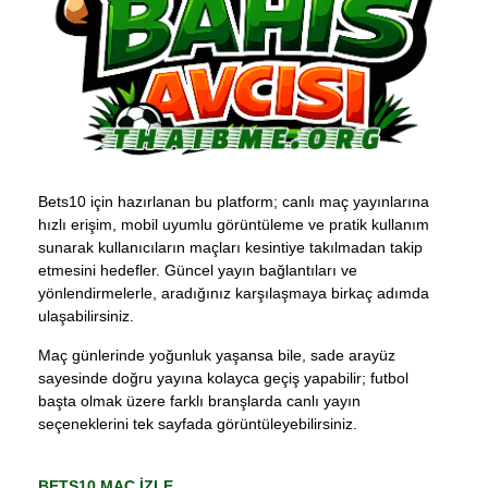
Bets10 için hazırlanan bu platform; canlı maç yayınlarına
hızlı erişim, mobil uyumlu görüntüleme ve pratik kullanım
sunarak kullanıcıların maçları kesintiye takılmadan takip
etmesini hedefler. Güncel yayın bağlantıları ve
yönlendirmelerle, aradığınız karşılaşmaya birkaç adımda
ulaşabilirsiniz.
Maç günlerinde yoğunluk yaşansa bile, sade arayüz
sayesinde doğru yayına kolayca geçiş yapabilir; futbol
başta olmak üzere farklı branşlarda canlı yayın
seçeneklerini tek sayfada görüntüleyebilirsiniz.
BETS10 MAÇ İZLE