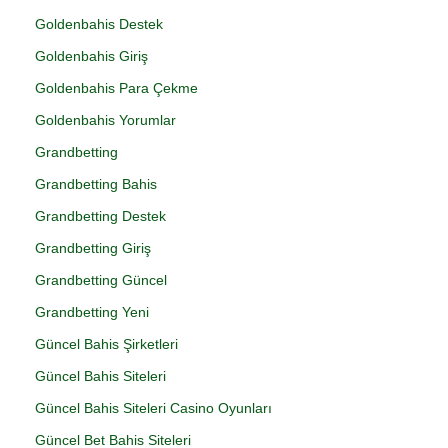
Goldenbahis Destek
Goldenbahis Giriş
Goldenbahis Para Çekme
Goldenbahis Yorumlar
Grandbetting
Grandbetting Bahis
Grandbetting Destek
Grandbetting Giriş
Grandbetting Güncel
Grandbetting Yeni
Güncel Bahis Şirketleri
Güncel Bahis Siteleri
Güncel Bahis Siteleri Casino Oyunları
Güncel Bet Bahis Siteleri