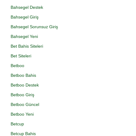
Bahsegel Destek
Bahsegel Giriş
Bahsegel Sorunsuz Giriş
Bahsegel Yeni
Bet Bahis Siteleri
Bet Siteleri
Betboo
Betboo Bahis
Betboo Destek
Betboo Giriş
Betboo Güncel
Betboo Yeni
Betcup
Betcup Bahis