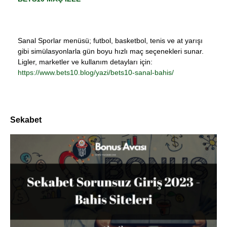
Sanal Sporlar menüsü; futbol, basketbol, tenis ve at yarışı
gibi simülasyonlarla gün boyu hızlı maç seçenekleri sunar.
Ligler, marketler ve kullanım detayları için:
https://www.bets10.blog/yazi/bets10-sanal-bahis/
Sekabet