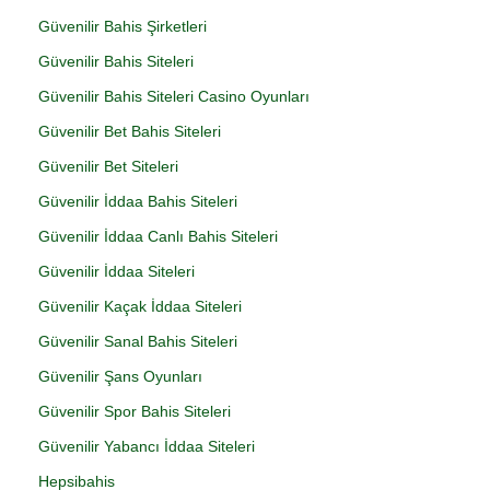
Güvenilir Bahis Şirketleri
Güvenilir Bahis Siteleri
Güvenilir Bahis Siteleri Casino Oyunları
Güvenilir Bet Bahis Siteleri
Güvenilir Bet Siteleri
Güvenilir İddaa Bahis Siteleri
Güvenilir İddaa Canlı Bahis Siteleri
Güvenilir İddaa Siteleri
Güvenilir Kaçak İddaa Siteleri
Güvenilir Sanal Bahis Siteleri
Güvenilir Şans Oyunları
Güvenilir Spor Bahis Siteleri
Güvenilir Yabancı İddaa Siteleri
Hepsibahis