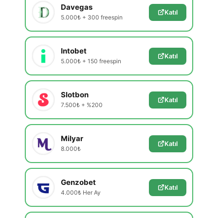
Davegas
Katıl
5.000₺ + 300 freespin
Intobet
Katıl
5.000₺ + 150 freespin
Slotbon
Katıl
7.500₺ + %200
Milyar
Katıl
8.000₺
Genzobet
Katıl
4.000₺ Her Ay