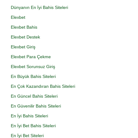
Dünyanın En İyi Bahis Siteleri
Elexbet
Elexbet Bahis
Elexbet Destek
Elexbet Giriş
Elexbet Para Çekme
Elexbet Sorunsuz Giriş
En Büyük Bahis Siteleri
En Çok Kazandıran Bahis Siteleri
En Güncel Bahis Siteleri
En Güvenilir Bahis Siteleri
En İyi Bahis Siteleri
En İyi Bet Bahis Siteleri
En İyi Bet Siteleri