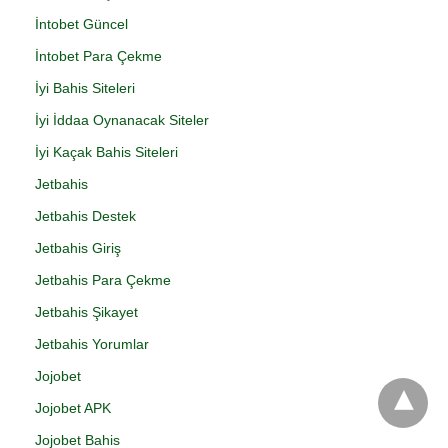
İntobet Güncel
İntobet Para Çekme
İyi Bahis Siteleri
İyi İddaa Oynanacak Siteler
İyi Kaçak Bahis Siteleri
Jetbahis
Jetbahis Destek
Jetbahis Giriş
Jetbahis Para Çekme
Jetbahis Şikayet
Jetbahis Yorumlar
Jojobet
Jojobet APK
Jojobet Bahis