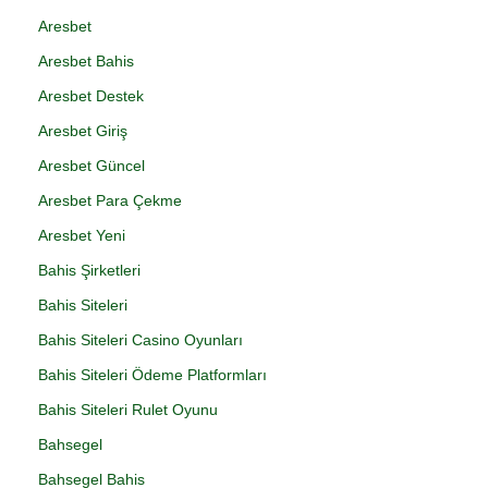
Aresbet
Aresbet Bahis
Aresbet Destek
Aresbet Giriş
Aresbet Güncel
Aresbet Para Çekme
Aresbet Yeni
Bahis Şirketleri
Bahis Siteleri
Bahis Siteleri Casino Oyunları
Bahis Siteleri Ödeme Platformları
Bahis Siteleri Rulet Oyunu
Bahsegel
Bahsegel Bahis