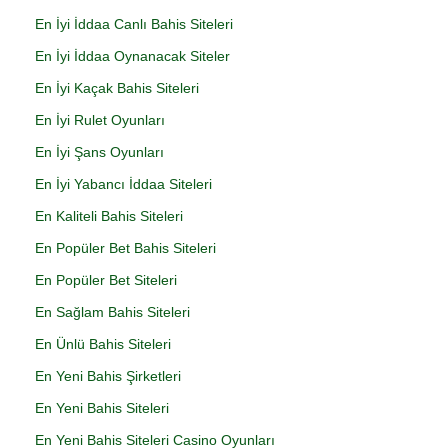
En İyi İddaa Canlı Bahis Siteleri
En İyi İddaa Oynanacak Siteler
En İyi Kaçak Bahis Siteleri
En İyi Rulet Oyunları
En İyi Şans Oyunları
En İyi Yabancı İddaa Siteleri
En Kaliteli Bahis Siteleri
En Popüler Bet Bahis Siteleri
En Popüler Bet Siteleri
En Sağlam Bahis Siteleri
En Ünlü Bahis Siteleri
En Yeni Bahis Şirketleri
En Yeni Bahis Siteleri
En Yeni Bahis Siteleri Casino Oyunları