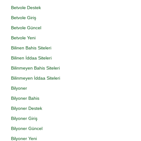
Betvole Destek
Betvole Giriş
Betvole Güncel
Betvole Yeni
Bilinen Bahis Siteleri
Bilinen İddaa Siteleri
Bilinmeyen Bahis Siteleri
Bilinmeyen İddaa Siteleri
Bilyoner
Bilyoner Bahis
Bilyoner Destek
Bilyoner Giriş
Bilyoner Güncel
Bilyoner Yeni