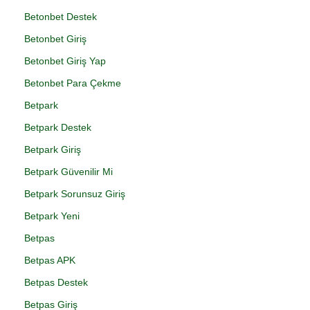
Betonbet Destek
Betonbet Giriş
Betonbet Giriş Yap
Betonbet Para Çekme
Betpark
Betpark Destek
Betpark Giriş
Betpark Güvenilir Mi
Betpark Sorunsuz Giriş
Betpark Yeni
Betpas
Betpas APK
Betpas Destek
Betpas Giriş