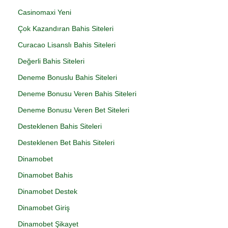
Casinomaxi Yeni
Çok Kazandıran Bahis Siteleri
Curacao Lisanslı Bahis Siteleri
Değerli Bahis Siteleri
Deneme Bonuslu Bahis Siteleri
Deneme Bonusu Veren Bahis Siteleri
Deneme Bonusu Veren Bet Siteleri
Desteklenen Bahis Siteleri
Desteklenen Bet Bahis Siteleri
Dinamobet
Dinamobet Bahis
Dinamobet Destek
Dinamobet Giriş
Dinamobet Şikayet