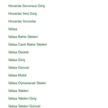
Hovarda Sorunsuz Giriş
Hovarda Yeni Giriş
Hovarda Yorumlar
İddaa
İddaa Bahis Siteleri
İddaa Canlı Bahis Siteleri
İddaa Destek
İddaa Giriş
İddaa Güncel
İddaa Mobil
İddaa Oynanacak Siteler
İddaa Siteleri
İddaa Siteleri Giriş
İddaa Siteleri Güncel