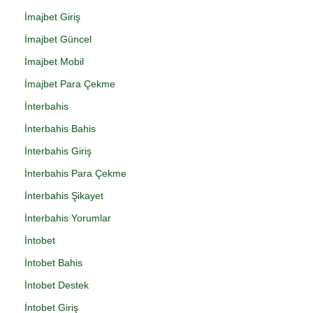
İmajbet Giriş
İmajbet Güncel
İmajbet Mobil
İmajbet Para Çekme
İnterbahis
İnterbahis Bahis
İnterbahis Giriş
İnterbahis Para Çekme
İnterbahis Şikayet
İnterbahis Yorumlar
İntobet
İntobet Bahis
İntobet Destek
İntobet Giriş