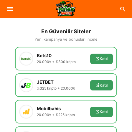
En Güvenilir Siteler
Yeni kampanya ve bonusları incele
Bets10
Katıl
20.000₺ + %300 kripto
JETBET
Katıl
%325 kripto + 20.000₺
Mobilbahis
Katıl
20.000₺ + %225 kripto