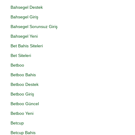
Bahsegel Destek
Bahsegel Giriş
Bahsegel Sorunsuz Giriş
Bahsegel Yeni
Bet Bahis Siteleri
Bet Siteleri
Betboo
Betboo Bahis
Betboo Destek
Betboo Giriş
Betboo Güncel
Betboo Yeni
Betcup
Betcup Bahis