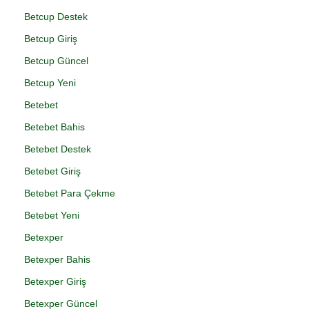
Betcup Destek
Betcup Giriş
Betcup Güncel
Betcup Yeni
Betebet
Betebet Bahis
Betebet Destek
Betebet Giriş
Betebet Para Çekme
Betebet Yeni
Betexper
Betexper Bahis
Betexper Giriş
Betexper Güncel