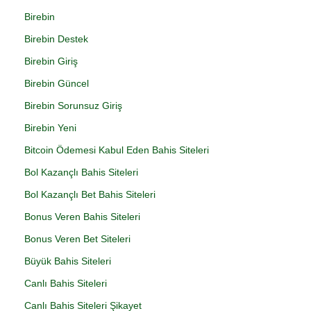
Birebin
Birebin Destek
Birebin Giriş
Birebin Güncel
Birebin Sorunsuz Giriş
Birebin Yeni
Bitcoin Ödemesi Kabul Eden Bahis Siteleri
Bol Kazançlı Bahis Siteleri
Bol Kazançlı Bet Bahis Siteleri
Bonus Veren Bahis Siteleri
Bonus Veren Bet Siteleri
Büyük Bahis Siteleri
Canlı Bahis Siteleri
Canlı Bahis Siteleri Şikayet