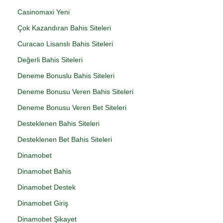
Casinomaxi Yeni
Çok Kazandıran Bahis Siteleri
Curacao Lisanslı Bahis Siteleri
Değerli Bahis Siteleri
Deneme Bonuslu Bahis Siteleri
Deneme Bonusu Veren Bahis Siteleri
Deneme Bonusu Veren Bet Siteleri
Desteklenen Bahis Siteleri
Desteklenen Bet Bahis Siteleri
Dinamobet
Dinamobet Bahis
Dinamobet Destek
Dinamobet Giriş
Dinamobet Şikayet