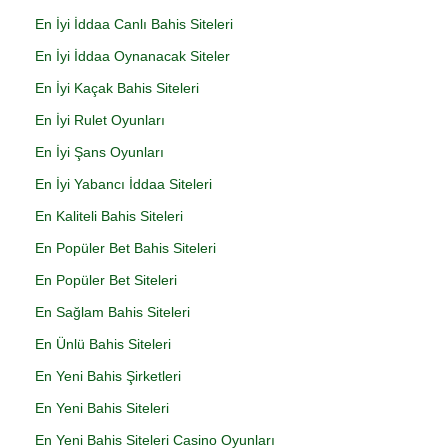
En İyi İddaa Canlı Bahis Siteleri
En İyi İddaa Oynanacak Siteler
En İyi Kaçak Bahis Siteleri
En İyi Rulet Oyunları
En İyi Şans Oyunları
En İyi Yabancı İddaa Siteleri
En Kaliteli Bahis Siteleri
En Popüler Bet Bahis Siteleri
En Popüler Bet Siteleri
En Sağlam Bahis Siteleri
En Ünlü Bahis Siteleri
En Yeni Bahis Şirketleri
En Yeni Bahis Siteleri
En Yeni Bahis Siteleri Casino Oyunları