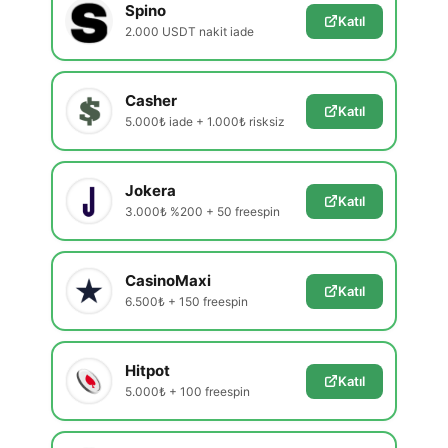
Spino
Katıl
2.000 USDT nakit iade
Casher
Katıl
5.000₺ iade + 1.000₺ risksiz
Jokera
Katıl
3.000₺ %200 + 50 freespin
CasinoMaxi
Katıl
6.500₺ + 150 freespin
Hitpot
Katıl
5.000₺ + 100 freespin