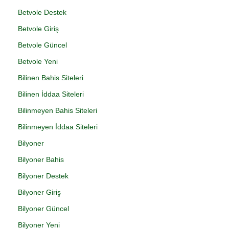
Betvole Destek
Betvole Giriş
Betvole Güncel
Betvole Yeni
Bilinen Bahis Siteleri
Bilinen İddaa Siteleri
Bilinmeyen Bahis Siteleri
Bilinmeyen İddaa Siteleri
Bilyoner
Bilyoner Bahis
Bilyoner Destek
Bilyoner Giriş
Bilyoner Güncel
Bilyoner Yeni