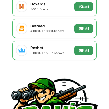
Hovarda
Katıl
%300 Bonus
Betroad
Katıl
4.000₺ + 1.000₺ bedava
Rexbet
Katıl
3.000₺ + 1.500₺ bedava