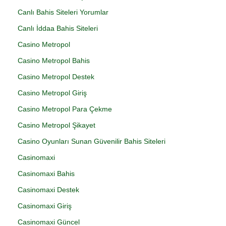
Canlı Bahis Siteleri Yorumlar
Canlı İddaa Bahis Siteleri
Casino Metropol
Casino Metropol Bahis
Casino Metropol Destek
Casino Metropol Giriş
Casino Metropol Para Çekme
Casino Metropol Şikayet
Casino Oyunları Sunan Güvenilir Bahis Siteleri
Casinomaxi
Casinomaxi Bahis
Casinomaxi Destek
Casinomaxi Giriş
Casinomaxi Güncel