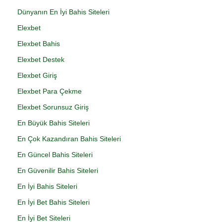
Dünyanın En İyi Bahis Siteleri
Elexbet
Elexbet Bahis
Elexbet Destek
Elexbet Giriş
Elexbet Para Çekme
Elexbet Sorunsuz Giriş
En Büyük Bahis Siteleri
En Çok Kazandıran Bahis Siteleri
En Güncel Bahis Siteleri
En Güvenilir Bahis Siteleri
En İyi Bahis Siteleri
En İyi Bet Bahis Siteleri
En İyi Bet Siteleri