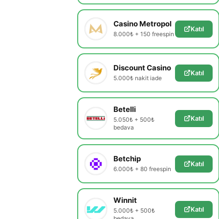
Casino Metropol
Katıl
8.000₺ + 150 freespin
Discount Casino
Katıl
5.000₺ nakit iade
Betelli
Katıl
5.050₺ + 500₺
bedava
Betchip
Katıl
6.000₺ + 80 freespin
Winnit
Katıl
5.000₺ + 500₺
bedava