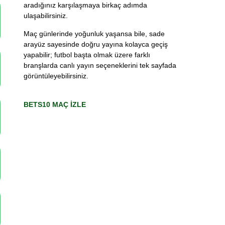
aradığınız karşılaşmaya birkaç adımda
ulaşabilirsiniz.
Maç günlerinde yoğunluk yaşansa bile, sade
arayüz sayesinde doğru yayına kolayca geçiş
yapabilir; futbol başta olmak üzere farklı
branşlarda canlı yayın seçeneklerini tek sayfada
görüntüleyebilirsiniz.
BETS10 MAÇ İZLE