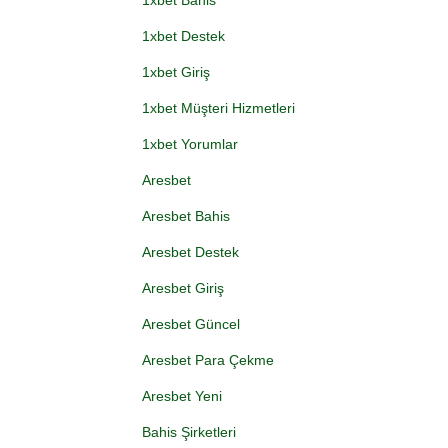
1xbet Bahis
1xbet Destek
1xbet Giriş
1xbet Müşteri Hizmetleri
1xbet Yorumlar
Aresbet
Aresbet Bahis
Aresbet Destek
Aresbet Giriş
Aresbet Güncel
Aresbet Para Çekme
Aresbet Yeni
Bahis Şirketleri