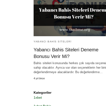
YABANCI BAHIS SITELERI
Yabancı Bahis Siteleri Deneme
Bonusu Verir Mi?
Bahis siteleri konusunda herkes çok sayıda seçene
sahip olacaktır. Ayrıca var olan seçeneklerin her biri
değerlendirmeye alacaklardır. Bu değerlendirme…
4 yıl önce
Kategoriler
1xbet