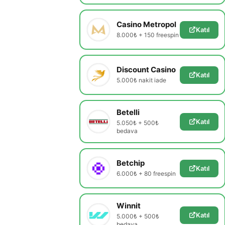
Casino Metropol
Katıl
8.000₺ + 150 freespin
Discount Casino
Katıl
5.000₺ nakit iade
Betelli
Katıl
5.050₺ + 500₺
bedava
Betchip
Katıl
6.000₺ + 80 freespin
Winnit
Katıl
5.000₺ + 500₺
bedava