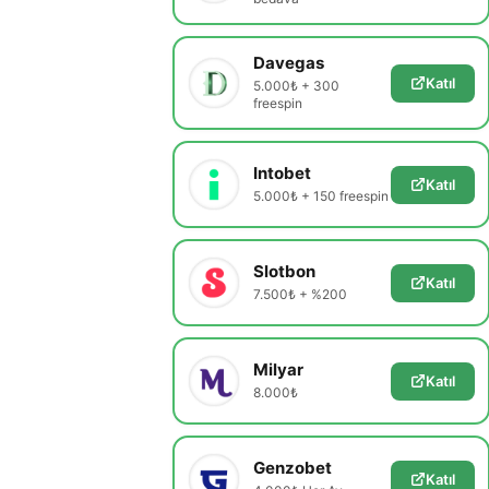
Davegas
Katıl
5.000₺ + 300
freespin
Intobet
Katıl
5.000₺ + 150 freespin
Slotbon
Katıl
7.500₺ + %200
Milyar
Katıl
8.000₺
Genzobet
Katıl