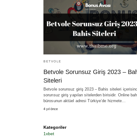
BETVOLE
Betvole Sorunsuz Giriş 2023 – Ba
Siteleri
Betvole sorunsuz giriş 2023 – Bahis siteleri içerisin
sorunsuz giriş yapılan sitelerden birisidir. Online bah
bürosunun aktüel adresi Türkiye’de hizmete…
4 yıl önce
Kategoriler
1xbet