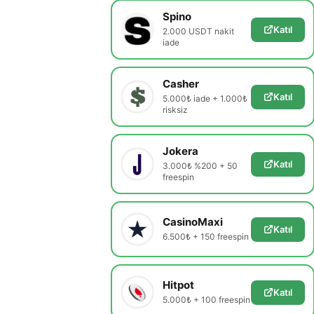
Spino
Katıl
2.000 USDT nakit
iade
Casher
Katıl
5.000₺ iade + 1.000₺
risksiz
Jokera
Katıl
3.000₺ %200 + 50
freespin
CasinoMaxi
Katıl
6.500₺ + 150 freespin
Hitpot
Katıl
5.000₺ + 100 freespin