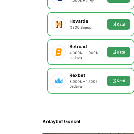
4.000₺ Her Ay
Hovarda
Katıl
%300 Bonus
Betroad
Katıl
4.000₺ + 1.000₺
bedava
Rexbet
Katıl
3.000₺ + 1.500₺
bedava
Kolaybet Güncel