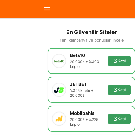
En Güvenilir Siteler
Yeni kampanya ve bonusları incele
Bets10
Katıl
20.000₺ + %300
kripto
JETBET
Katıl
%325 kripto +
20.000₺
Mobilbahis
Katıl
20.000₺ + %225
kripto