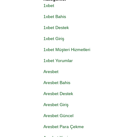
1xbet
1xbet Bahis
1xbet Destek
1xbet Giriş
1xbet Müşteri Hizmetleri
1xbet Yorumlar
Aresbet
Aresbet Bahis
Aresbet Destek
Aresbet Giriş
Aresbet Güncel
Aresbet Para Çekme