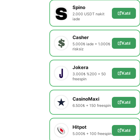
Spino
Katıl
2.000 USDT nakit
iade
Casher
Katıl
5.000₺ iade + 1.000₺
risksiz
Jokera
Katıl
3.000₺ %200 + 50
freespin
CasinoMaxi
Katıl
6.500₺ + 150 freespin
Hitpot
Katıl
5.000₺ + 100 freespin