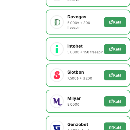
Davegas
Katıl
5.000₺ + 300
freespin
Intobet
Katıl
5.000₺ + 150 freespin
Slotbon
Katıl
7.500₺ + %200
Milyar
Katıl
8.000₺
Genzobet
Katıl