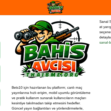
Sanal S
at yarı
seçenek
detaylar
sanal-b
Bets10 için hazırlanan bu platform; canlı maç
yayınlarına hızlı erişim, mobil uyumlu görüntüleme
ve pratik kullanım sunarak kullanıcıların maçları
kesintiye takılmadan takip etmesini hedefler.
Güncel yayın bağlantıları ve yönlendirmelerle,