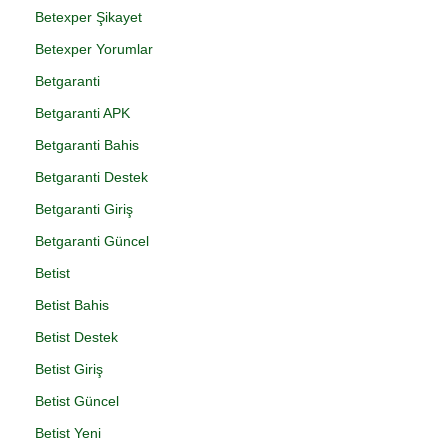
Betexper Şikayet
Betexper Yorumlar
Betgaranti
Betgaranti APK
Betgaranti Bahis
Betgaranti Destek
Betgaranti Giriş
Betgaranti Güncel
Betist
Betist Bahis
Betist Destek
Betist Giriş
Betist Güncel
Betist Yeni