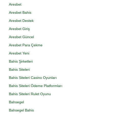
Aresbet
Aresbet Bahis
Aresbet Destek
Aresbet Giriş
Aresbet Güncel
Aresbet Para Çekme
Aresbet Yeni
Bahis Şirketleri
Bahis Siteleri
Bahis Siteleri Casino Oyunları
Bahis Siteleri Ödeme Platformları
Bahis Siteleri Rulet Oyunu
Bahsegel
Bahsegel Bahis