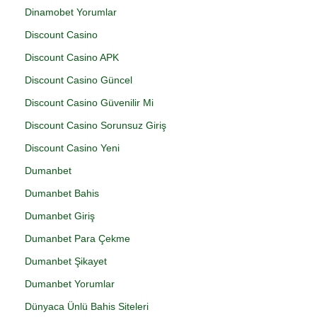
Dinamobet Yorumlar
Discount Casino
Discount Casino APK
Discount Casino Güncel
Discount Casino Güvenilir Mi
Discount Casino Sorunsuz Giriş
Discount Casino Yeni
Dumanbet
Dumanbet Bahis
Dumanbet Giriş
Dumanbet Para Çekme
Dumanbet Şikayet
Dumanbet Yorumlar
Dünyaca Ünlü Bahis Siteleri