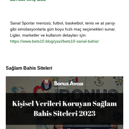
Sanal Sporlar menüsü; futbol, basketbol, tenis ve at yarışı
gibi simülasyonlarla gün boyu hızlı maç seçenekleri sunar.
Ligler, marketler ve kullanım detayları için:
https://www.bets10.blog/yazi/bets10-sanal-bahis/
Sağlam Bahis Siteleri