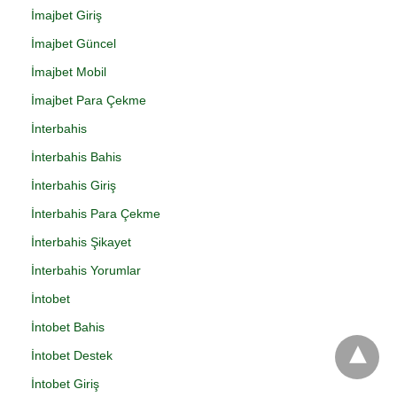
İmajbet Giriş
İmajbet Güncel
İmajbet Mobil
İmajbet Para Çekme
İnterbahis
İnterbahis Bahis
İnterbahis Giriş
İnterbahis Para Çekme
İnterbahis Şikayet
İnterbahis Yorumlar
İntobet
İntobet Bahis
İntobet Destek
İntobet Giriş