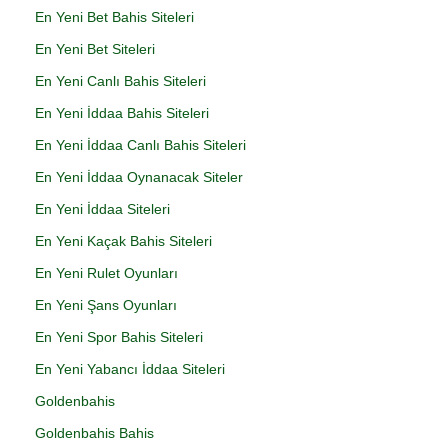
En Yeni Bet Bahis Siteleri
En Yeni Bet Siteleri
En Yeni Canlı Bahis Siteleri
En Yeni İddaa Bahis Siteleri
En Yeni İddaa Canlı Bahis Siteleri
En Yeni İddaa Oynanacak Siteler
En Yeni İddaa Siteleri
En Yeni Kaçak Bahis Siteleri
En Yeni Rulet Oyunları
En Yeni Şans Oyunları
En Yeni Spor Bahis Siteleri
En Yeni Yabancı İddaa Siteleri
Goldenbahis
Goldenbahis Bahis