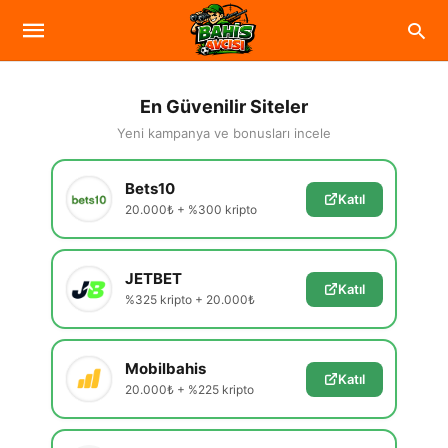
En Güvenilir Siteler
Yeni kampanya ve bonusları incele
Bets10
Katıl
20.000₺ + %300 kripto
JETBET
Katıl
%325 kripto + 20.000₺
Mobilbahis
Katıl
20.000₺ + %225 kripto