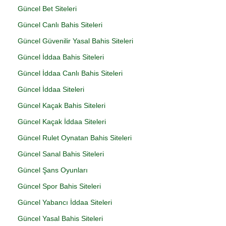
Güncel Bet Siteleri
Güncel Canlı Bahis Siteleri
Güncel Güvenilir Yasal Bahis Siteleri
Güncel İddaa Bahis Siteleri
Güncel İddaa Canlı Bahis Siteleri
Güncel İddaa Siteleri
Güncel Kaçak Bahis Siteleri
Güncel Kaçak İddaa Siteleri
Güncel Rulet Oynatan Bahis Siteleri
Güncel Sanal Bahis Siteleri
Güncel Şans Oyunları
Güncel Spor Bahis Siteleri
Güncel Yabancı İddaa Siteleri
Güncel Yasal Bahis Siteleri