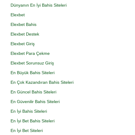
Dünyanın En İyi Bahis Siteleri
Elexbet
Elexbet Bahis
Elexbet Destek
Elexbet Giriş
Elexbet Para Çekme
Elexbet Sorunsuz Giriş
En Büyük Bahis Siteleri
En Çok Kazandıran Bahis Siteleri
En Güncel Bahis Siteleri
En Güvenilir Bahis Siteleri
En İyi Bahis Siteleri
En İyi Bet Bahis Siteleri
En İyi Bet Siteleri