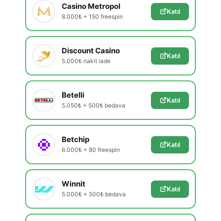
Casino Metropol
Katıl
8.000₺ + 150 freespin
Discount Casino
Katıl
5.000₺ nakit iade
Betelli
Katıl
5.050₺ + 500₺ bedava
Betchip
Katıl
6.000₺ + 80 freespin
Winnit
Katıl
5.000₺ + 500₺ bedava