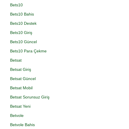
Bets10
Bets10 Bahis
Bets10 Destek
Bets10 Giriş
Bets10 Güncel
Bets10 Para Çekme
Betsat
Betsat Giriş
Betsat Güncel
Betsat Mobil
Betsat Sorunsuz Giriş
Betsat Yeni
Betvole
Betvole Bahis