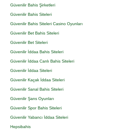
Güvenilir Bahis Şirketleri
Güvenilir Bahis Siteleri
Güvenilir Bahis Siteleri Casino Oyunları
Güvenilir Bet Bahis Siteleri
Güvenilir Bet Siteleri
Güvenilir İddaa Bahis Siteleri
Güvenilir İddaa Canlı Bahis Siteleri
Güvenilir İddaa Siteleri
Güvenilir Kaçak İddaa Siteleri
Güvenilir Sanal Bahis Siteleri
Güvenilir Şans Oyunları
Güvenilir Spor Bahis Siteleri
Güvenilir Yabancı İddaa Siteleri
Hepsibahis