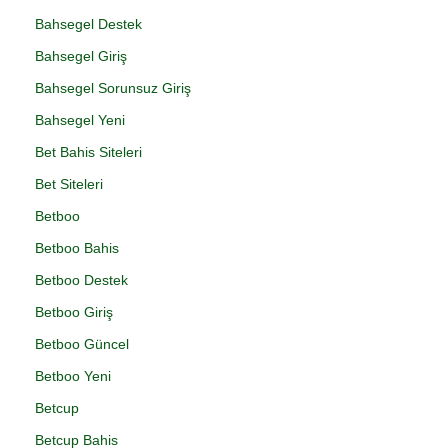
Bahsegel Destek
Bahsegel Giriş
Bahsegel Sorunsuz Giriş
Bahsegel Yeni
Bet Bahis Siteleri
Bet Siteleri
Betboo
Betboo Bahis
Betboo Destek
Betboo Giriş
Betboo Güncel
Betboo Yeni
Betcup
Betcup Bahis