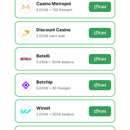
Casino Metropol
Katıl
8.000₺ + 150 freespin
Discount Casino
Katıl
5.000₺ nakit iade
Betelli
Katıl
5.050₺ + 500₺ bedava
Betchip
Katıl
6.000₺ + 80 freespin
Winnit
Katıl
5.000₺ + 500₺ bedava