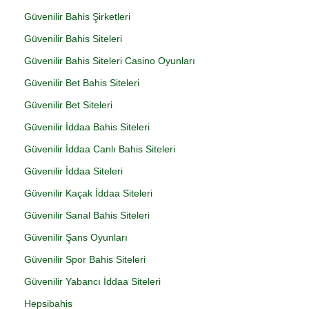
Güvenilir Bahis Şirketleri
Güvenilir Bahis Siteleri
Güvenilir Bahis Siteleri Casino Oyunları
Güvenilir Bet Bahis Siteleri
Güvenilir Bet Siteleri
Güvenilir İddaa Bahis Siteleri
Güvenilir İddaa Canlı Bahis Siteleri
Güvenilir İddaa Siteleri
Güvenilir Kaçak İddaa Siteleri
Güvenilir Sanal Bahis Siteleri
Güvenilir Şans Oyunları
Güvenilir Spor Bahis Siteleri
Güvenilir Yabancı İddaa Siteleri
Hepsibahis