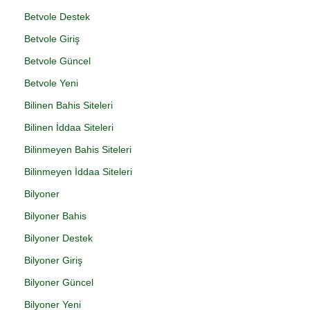
Betvole Destek
Betvole Giriş
Betvole Güncel
Betvole Yeni
Bilinen Bahis Siteleri
Bilinen İddaa Siteleri
Bilinmeyen Bahis Siteleri
Bilinmeyen İddaa Siteleri
Bilyoner
Bilyoner Bahis
Bilyoner Destek
Bilyoner Giriş
Bilyoner Güncel
Bilyoner Yeni