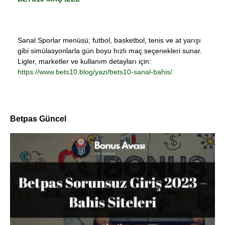
Sanal Sporlar menüsü; futbol, basketbol, tenis ve at yarışı
gibi simülasyonlarla gün boyu hızlı maç seçenekleri sunar.
Ligler, marketler ve kullanım detayları için:
https://www.bets10.blog/yazi/bets10-sanal-bahis/
Betpas Güncel