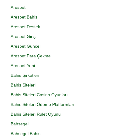
Aresbet
Aresbet Bahis
Aresbet Destek
Aresbet Giriş
Aresbet Güncel
Aresbet Para Çekme
Aresbet Yeni
Bahis Şirketleri
Bahis Siteleri
Bahis Siteleri Casino Oyunları
Bahis Siteleri Ödeme Platformları
Bahis Siteleri Rulet Oyunu
Bahsegel
Bahsegel Bahis