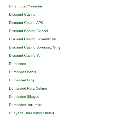
Dinamobet Yorumlar
Discount Casino
Discount Casino APK
Discount Casino Güncel
Discount Casino Güvenilir Mi
Discount Casino Sorunsuz Giriş
Discount Casino Yeni
Dumanbet
Dumanbet Bahis
Dumanbet Giriş
Dumanbet Para Çekme
Dumanbet Şikayet
Dumanbet Yorumlar
Dünyaca Ünlü Bahis Siteleri