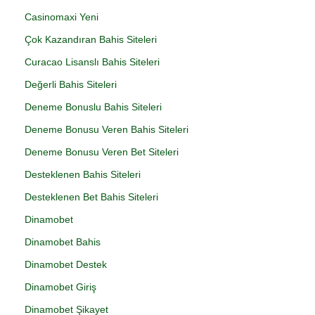
Casinomaxi Yeni
Çok Kazandıran Bahis Siteleri
Curacao Lisanslı Bahis Siteleri
Değerli Bahis Siteleri
Deneme Bonuslu Bahis Siteleri
Deneme Bonusu Veren Bahis Siteleri
Deneme Bonusu Veren Bet Siteleri
Desteklenen Bahis Siteleri
Desteklenen Bet Bahis Siteleri
Dinamobet
Dinamobet Bahis
Dinamobet Destek
Dinamobet Giriş
Dinamobet Şikayet