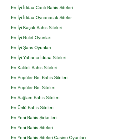
En İyi İddaa Canlı Bahis Siteleri
En İyi İddaa Oynanacak Siteler
En İyi Kaçak Bahis Siteleri
En İyi Rulet Oyunları
En İyi Şans Oyunları
En İyi Yabancı İddaa Siteleri
En Kaliteli Bahis Siteleri
En Popüler Bet Bahis Siteleri
En Popüler Bet Siteleri
En Sağlam Bahis Siteleri
En Ünlü Bahis Siteleri
En Yeni Bahis Şirketleri
En Yeni Bahis Siteleri
En Yeni Bahis Siteleri Casino Oyunları