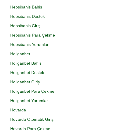
Hepsibahis Bahis
Hepsibahis Destek
Hepsibahis Giriş
Hepsibahis Para Çekme
Hepsibahis Yorumlar
Holiganbet
Holiganbet Bahis
Holiganbet Destek
Holiganbet Giriş
Holiganbet Para Çekme
Holiganbet Yorumlar
Hovarda
Hovarda Otomatik Giriş
Hovarda Para Çekme