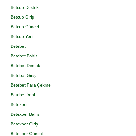
Betcup Destek
Betcup Giriş
Betcup Güncel
Betcup Yeni
Betebet
Betebet Bahis
Betebet Destek
Betebet Giriş
Betebet Para Çekme
Betebet Yeni
Betexper
Betexper Bahis
Betexper Giriş
Betexper Güncel