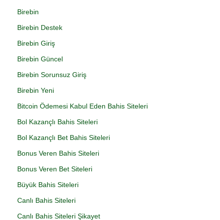
Birebin
Birebin Destek
Birebin Giriş
Birebin Güncel
Birebin Sorunsuz Giriş
Birebin Yeni
Bitcoin Ödemesi Kabul Eden Bahis Siteleri
Bol Kazançlı Bahis Siteleri
Bol Kazançlı Bet Bahis Siteleri
Bonus Veren Bahis Siteleri
Bonus Veren Bet Siteleri
Büyük Bahis Siteleri
Canlı Bahis Siteleri
Canlı Bahis Siteleri Şikayet