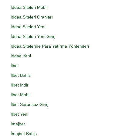
İddaa Siteleri Mobil
İddaa Siteleri Oranları
İddaa Siteleri Yeni
İddaa Siteleri Yeni Giriş
İddaa Sitelerine Para Yatırma Yöntemleri
İddaa Yeni
İlbet
İlbet Bahis
İlbet İndir
İlbet Mobil
İlbet Sorunsuz Giriş
İlbet Yeni
İmajbet
İmajbet Bahis