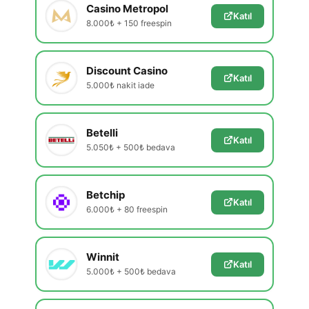
Casino Metropol
Katıl
8.000₺ + 150 freespin
Discount Casino
Katıl
5.000₺ nakit iade
Betelli
Katıl
5.050₺ + 500₺ bedava
Betchip
Katıl
6.000₺ + 80 freespin
Winnit
Katıl
5.000₺ + 500₺ bedava