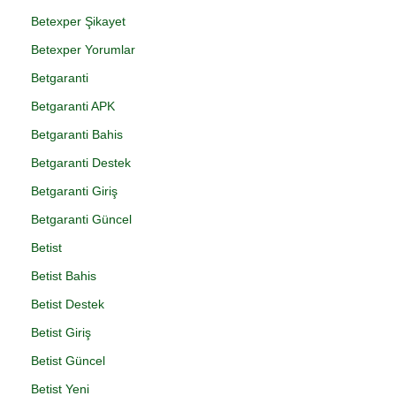
Betexper Şikayet
Betexper Yorumlar
Betgaranti
Betgaranti APK
Betgaranti Bahis
Betgaranti Destek
Betgaranti Giriş
Betgaranti Güncel
Betist
Betist Bahis
Betist Destek
Betist Giriş
Betist Güncel
Betist Yeni