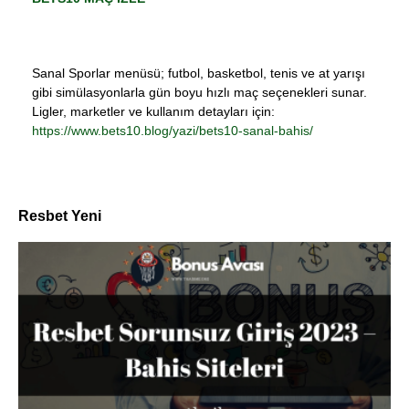
Sanal Sporlar menüsü; futbol, basketbol, tenis ve at yarışı
gibi simülasyonlarla gün boyu hızlı maç seçenekleri sunar.
Ligler, marketler ve kullanım detayları için:
https://www.bets10.blog/yazi/bets10-sanal-bahis/
Resbet Yeni