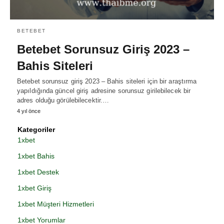
BETEBET
Betebet Sorunsuz Giriş 2023 –
Bahis Siteleri
Betebet sorunsuz giriş 2023 – Bahis siteleri için bir araştırma
yapıldığında güncel giriş adresine sorunsuz girilebilecek bir
adres olduğu görülebilecektir.…
4 yıl önce
Kategoriler
1xbet
1xbet Bahis
1xbet Destek
1xbet Giriş
1xbet Müşteri Hizmetleri
1xbet Yorumlar