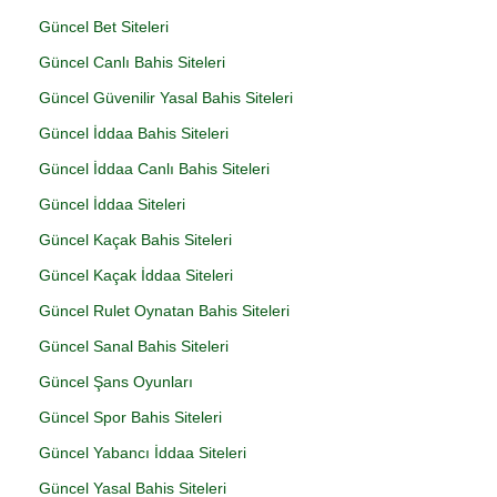
Güncel Bet Siteleri
Güncel Canlı Bahis Siteleri
Güncel Güvenilir Yasal Bahis Siteleri
Güncel İddaa Bahis Siteleri
Güncel İddaa Canlı Bahis Siteleri
Güncel İddaa Siteleri
Güncel Kaçak Bahis Siteleri
Güncel Kaçak İddaa Siteleri
Güncel Rulet Oynatan Bahis Siteleri
Güncel Sanal Bahis Siteleri
Güncel Şans Oyunları
Güncel Spor Bahis Siteleri
Güncel Yabancı İddaa Siteleri
Güncel Yasal Bahis Siteleri