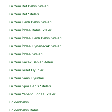
En Yeni Bet Bahis Siteleri
En Yeni Bet Siteleri
En Yeni Canlı Bahis Siteleri
En Yeni İddaa Bahis Siteleri
En Yeni İddaa Canlı Bahis Siteleri
En Yeni İddaa Oynanacak Siteler
En Yeni İddaa Siteleri
En Yeni Kaçak Bahis Siteleri
En Yeni Rulet Oyunları
En Yeni Şans Oyunları
En Yeni Spor Bahis Siteleri
En Yeni Yabancı İddaa Siteleri
Goldenbahis
Goldenbahis Bahis