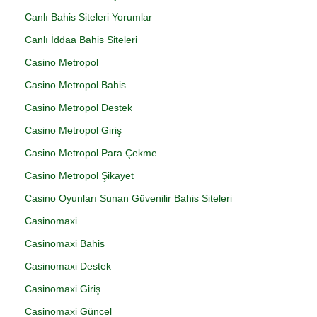
Canlı Bahis Siteleri Yorumlar
Canlı İddaa Bahis Siteleri
Casino Metropol
Casino Metropol Bahis
Casino Metropol Destek
Casino Metropol Giriş
Casino Metropol Para Çekme
Casino Metropol Şikayet
Casino Oyunları Sunan Güvenilir Bahis Siteleri
Casinomaxi
Casinomaxi Bahis
Casinomaxi Destek
Casinomaxi Giriş
Casinomaxi Güncel