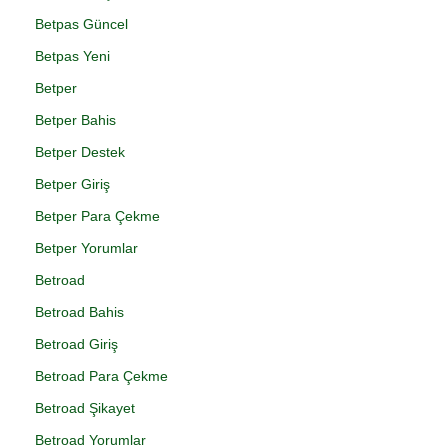
Betpas Güncel
Betpas Yeni
Betper
Betper Bahis
Betper Destek
Betper Giriş
Betper Para Çekme
Betper Yorumlar
Betroad
Betroad Bahis
Betroad Giriş
Betroad Para Çekme
Betroad Şikayet
Betroad Yorumlar