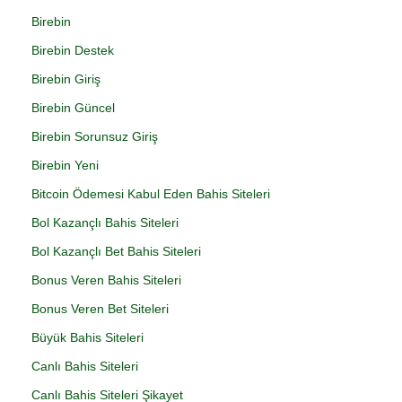
Birebin
Birebin Destek
Birebin Giriş
Birebin Güncel
Birebin Sorunsuz Giriş
Birebin Yeni
Bitcoin Ödemesi Kabul Eden Bahis Siteleri
Bol Kazançlı Bahis Siteleri
Bol Kazançlı Bet Bahis Siteleri
Bonus Veren Bahis Siteleri
Bonus Veren Bet Siteleri
Büyük Bahis Siteleri
Canlı Bahis Siteleri
Canlı Bahis Siteleri Şikayet