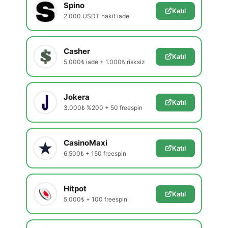
Spino
Katıl
2.000 USDT nakit iade
Casher
Katıl
5.000₺ iade + 1.000₺ risksiz
Jokera
Katıl
3.000₺ %200 + 50 freespin
CasinoMaxi
Katıl
6.500₺ + 150 freespin
Hitpot
Katıl
5.000₺ + 100 freespin