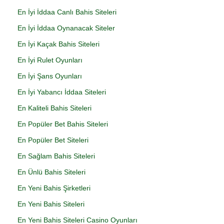
En İyi İddaa Canlı Bahis Siteleri
En İyi İddaa Oynanacak Siteler
En İyi Kaçak Bahis Siteleri
En İyi Rulet Oyunları
En İyi Şans Oyunları
En İyi Yabancı İddaa Siteleri
En Kaliteli Bahis Siteleri
En Popüler Bet Bahis Siteleri
En Popüler Bet Siteleri
En Sağlam Bahis Siteleri
En Ünlü Bahis Siteleri
En Yeni Bahis Şirketleri
En Yeni Bahis Siteleri
En Yeni Bahis Siteleri Casino Oyunları