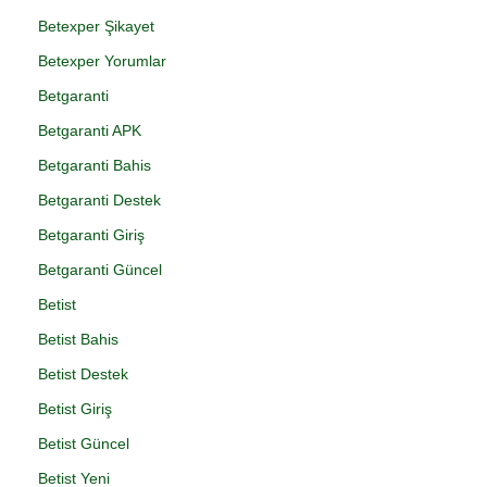
Betexper Şikayet
Betexper Yorumlar
Betgaranti
Betgaranti APK
Betgaranti Bahis
Betgaranti Destek
Betgaranti Giriş
Betgaranti Güncel
Betist
Betist Bahis
Betist Destek
Betist Giriş
Betist Güncel
Betist Yeni