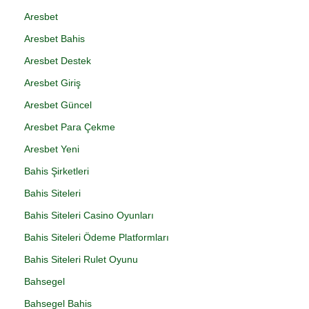
Aresbet
Aresbet Bahis
Aresbet Destek
Aresbet Giriş
Aresbet Güncel
Aresbet Para Çekme
Aresbet Yeni
Bahis Şirketleri
Bahis Siteleri
Bahis Siteleri Casino Oyunları
Bahis Siteleri Ödeme Platformları
Bahis Siteleri Rulet Oyunu
Bahsegel
Bahsegel Bahis