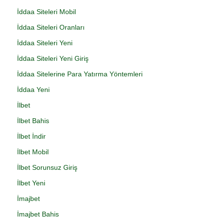
İddaa Siteleri Mobil
İddaa Siteleri Oranları
İddaa Siteleri Yeni
İddaa Siteleri Yeni Giriş
İddaa Sitelerine Para Yatırma Yöntemleri
İddaa Yeni
İlbet
İlbet Bahis
İlbet İndir
İlbet Mobil
İlbet Sorunsuz Giriş
İlbet Yeni
İmajbet
İmajbet Bahis