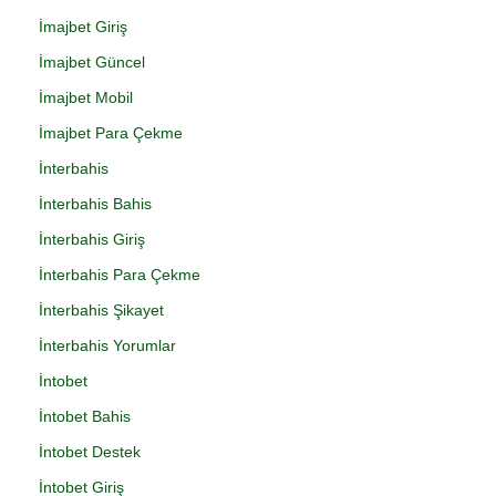
İmajbet Giriş
İmajbet Güncel
İmajbet Mobil
İmajbet Para Çekme
İnterbahis
İnterbahis Bahis
İnterbahis Giriş
İnterbahis Para Çekme
İnterbahis Şikayet
İnterbahis Yorumlar
İntobet
İntobet Bahis
İntobet Destek
İntobet Giriş