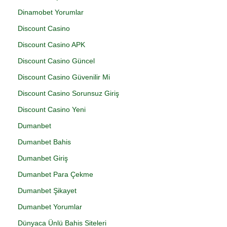
Dinamobet Yorumlar
Discount Casino
Discount Casino APK
Discount Casino Güncel
Discount Casino Güvenilir Mi
Discount Casino Sorunsuz Giriş
Discount Casino Yeni
Dumanbet
Dumanbet Bahis
Dumanbet Giriş
Dumanbet Para Çekme
Dumanbet Şikayet
Dumanbet Yorumlar
Dünyaca Ünlü Bahis Siteleri