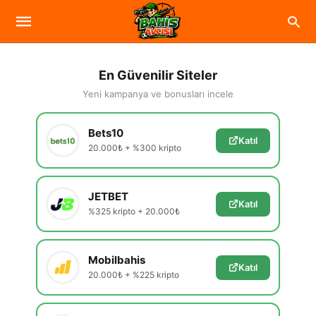
En Güvenilir Siteler
Yeni kampanya ve bonusları incele
Bets10
Katıl
20.000₺ + %300 kripto
JETBET
Katıl
%325 kripto + 20.000₺
Mobilbahis
Katıl
20.000₺ + %225 kripto