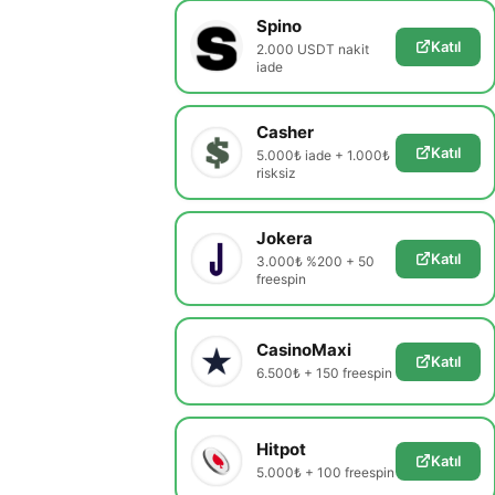
Spino
Katıl
2.000 USDT nakit
iade
Casher
Katıl
5.000₺ iade + 1.000₺
risksiz
Jokera
Katıl
3.000₺ %200 + 50
freespin
CasinoMaxi
Katıl
6.500₺ + 150 freespin
Hitpot
Katıl
5.000₺ + 100 freespin