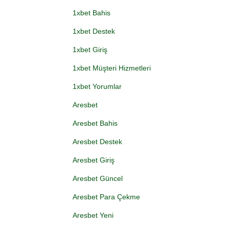
1xbet Bahis
1xbet Destek
1xbet Giriş
1xbet Müşteri Hizmetleri
1xbet Yorumlar
Aresbet
Aresbet Bahis
Aresbet Destek
Aresbet Giriş
Aresbet Güncel
Aresbet Para Çekme
Aresbet Yeni