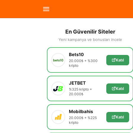
En Güvenilir Siteler
Yeni kampanya ve bonusları incele
Bets10
Katıl
20.000₺ + %300
kripto
JETBET
Katıl
%325 kripto +
20.000₺
Mobilbahis
Katıl
20.000₺ + %225
kripto