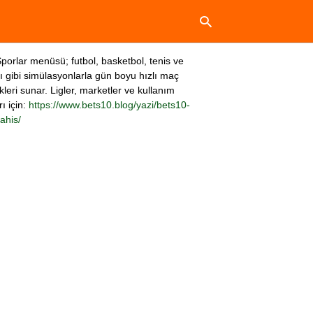
porlar menüsü; futbol, basketbol, tenis ve
şı gibi simülasyonlarla gün boyu hızlı maç
leri sunar. Ligler, marketler ve kullanım
ı için:
https://www.bets10.blog/yazi/bets10-
Typ
ahis/
your
sea
que
and
hit
ente