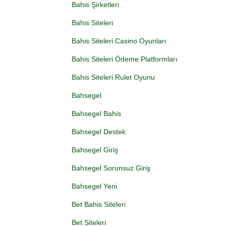
Bahis Şirketleri
Bahis Siteleri
Bahis Siteleri Casino Oyunları
Bahis Siteleri Ödeme Platformları
Bahis Siteleri Rulet Oyunu
Bahsegel
Bahsegel Bahis
Bahsegel Destek
Bahsegel Giriş
Bahsegel Sorunsuz Giriş
Bahsegel Yeni
Bet Bahis Siteleri
Bet Siteleri