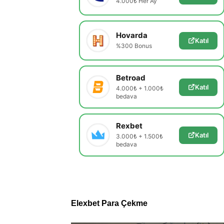
4.000₺ Her Ay
Hovarda
Katıl
%300 Bonus
Betroad
Katıl
4.000₺ + 1.000₺
bedava
Rexbet
Katıl
3.000₺ + 1.500₺
bedava
Elexbet Para Çekme