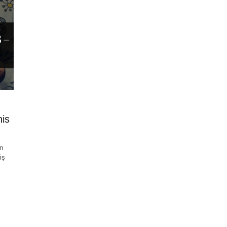
his
en
iş