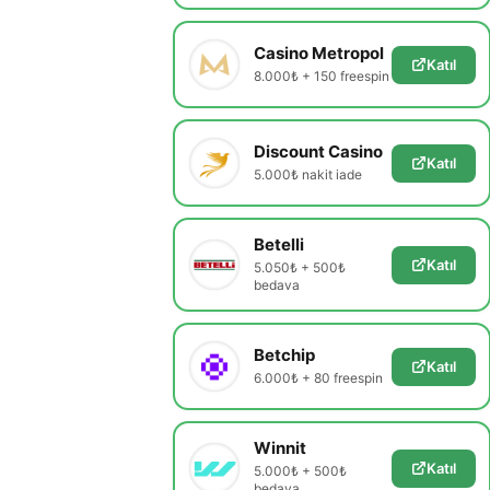
Casino Metropol
Katıl
8.000₺ + 150 freespin
Discount Casino
Katıl
5.000₺ nakit iade
Betelli
Katıl
5.050₺ + 500₺
bedava
Betchip
Katıl
6.000₺ + 80 freespin
Winnit
Katıl
5.000₺ + 500₺
bedava