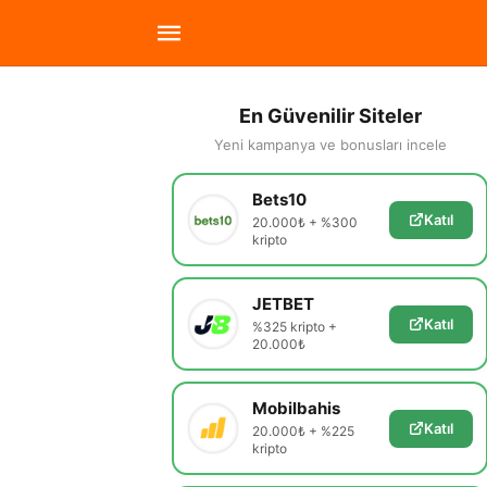
En Güvenilir Siteler
Yeni kampanya ve bonusları incele
Bets10
Katıl
20.000₺ + %300
kripto
JETBET
Katıl
%325 kripto +
20.000₺
Mobilbahis
Katıl
20.000₺ + %225
kripto