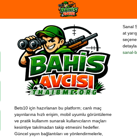
Sanal S
at yarı
seçenek
detaylar
sanal-b
Bets10 için hazırlanan bu platform; canlı maç
yayınlarına hızlı erişim, mobil uyumlu görüntüleme
ve pratik kullanım sunarak kullanıcıların maçları
kesintiye takılmadan takip etmesini hedefler.
Güncel yayın bağlantıları ve yönlendirmelerle,