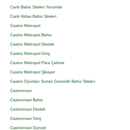
Canlı Bahis Siteleri Yorumlar
Canlı İddaa Bahis Siteleri
Casino Metropol
Casino Metropol Bahis
Casino Metropol Destek
Casino Metropol Giriş
Casino Metropol Para Çekme
Casino Metropol Şikayet
Casino Oyunları Sunan Güvenilir Bahis Siteleri
Casinomaxi
Casinomaxi Bahis
Casinomaxi Destek
Casinomaxi Giriş
Casinomaxi Güncel