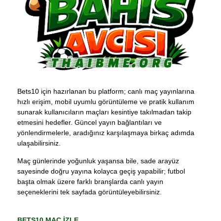
Bets10 için hazırlanan bu platform; canlı maç yayınlarına
hızlı erişim, mobil uyumlu görüntüleme ve pratik kullanım
sunarak kullanıcıların maçları kesintiye takılmadan takip
etmesini hedefler. Güncel yayın bağlantıları ve
yönlendirmelerle, aradığınız karşılaşmaya birkaç adımda
ulaşabilirsiniz.
Maç günlerinde yoğunluk yaşansa bile, sade arayüz
sayesinde doğru yayına kolayca geçiş yapabilir; futbol
başta olmak üzere farklı branşlarda canlı yayın
seçeneklerini tek sayfada görüntüleyebilirsiniz.
BETS10 MAÇ İZLE