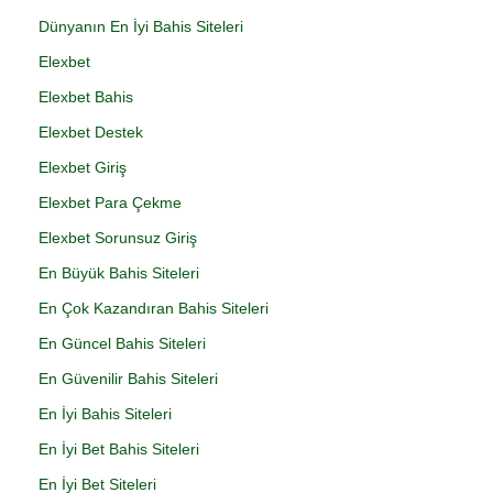
Dünyanın En İyi Bahis Siteleri
Elexbet
Elexbet Bahis
Elexbet Destek
Elexbet Giriş
Elexbet Para Çekme
Elexbet Sorunsuz Giriş
En Büyük Bahis Siteleri
En Çok Kazandıran Bahis Siteleri
En Güncel Bahis Siteleri
En Güvenilir Bahis Siteleri
En İyi Bahis Siteleri
En İyi Bet Bahis Siteleri
En İyi Bet Siteleri