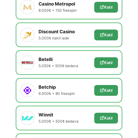
Casino Metropol
Katıl
8.000₺ + 150 freespin
Discount Casino
Katıl
5.000₺ nakit iade
Betelli
Katıl
5.050₺ + 500₺ bedava
Betchip
Katıl
6.000₺ + 80 freespin
Winnit
Katıl
5.000₺ + 500₺ bedava