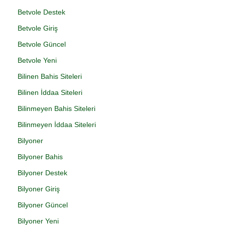
Betvole Destek
Betvole Giriş
Betvole Güncel
Betvole Yeni
Bilinen Bahis Siteleri
Bilinen İddaa Siteleri
Bilinmeyen Bahis Siteleri
Bilinmeyen İddaa Siteleri
Bilyoner
Bilyoner Bahis
Bilyoner Destek
Bilyoner Giriş
Bilyoner Güncel
Bilyoner Yeni