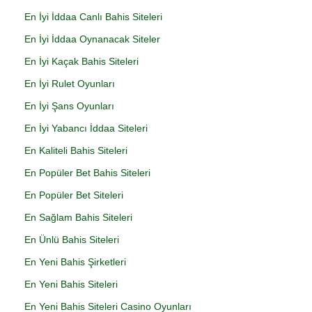
En İyi İddaa Canlı Bahis Siteleri
En İyi İddaa Oynanacak Siteler
En İyi Kaçak Bahis Siteleri
En İyi Rulet Oyunları
En İyi Şans Oyunları
En İyi Yabancı İddaa Siteleri
En Kaliteli Bahis Siteleri
En Popüler Bet Bahis Siteleri
En Popüler Bet Siteleri
En Sağlam Bahis Siteleri
En Ünlü Bahis Siteleri
En Yeni Bahis Şirketleri
En Yeni Bahis Siteleri
En Yeni Bahis Siteleri Casino Oyunları