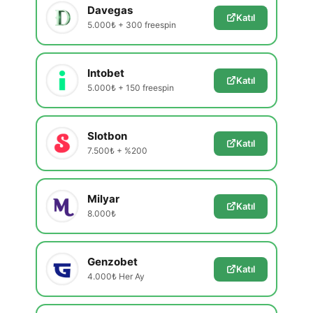
Davegas
Katıl
5.000₺ + 300 freespin
Intobet
Katıl
5.000₺ + 150 freespin
Slotbon
Katıl
7.500₺ + %200
Milyar
Katıl
8.000₺
Genzobet
Katıl
4.000₺ Her Ay