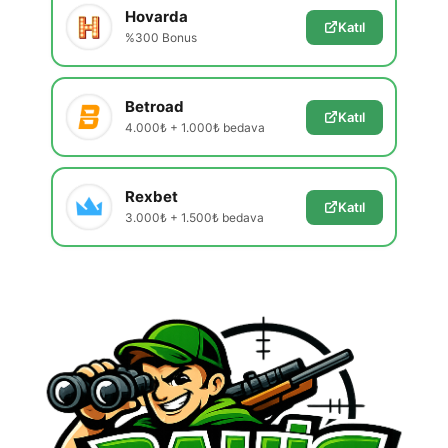
Hovarda
Katıl
%300 Bonus
Betroad
Katıl
4.000₺ + 1.000₺ bedava
Rexbet
Katıl
3.000₺ + 1.500₺ bedava