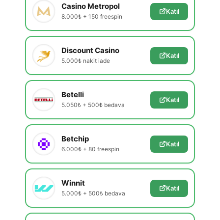
Casino Metropol
Katıl
8.000₺ + 150 freespin
Discount Casino
Katıl
5.000₺ nakit iade
Betelli
Katıl
5.050₺ + 500₺ bedava
Betchip
Katıl
6.000₺ + 80 freespin
Winnit
Katıl
5.000₺ + 500₺ bedava