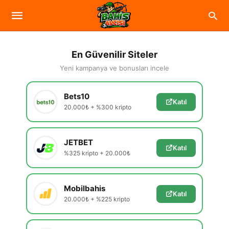
En Güvenilir Siteler
Yeni kampanya ve bonusları incele
Bets10
Katıl
20.000₺ + %300 kripto
JETBET
Katıl
%325 kripto + 20.000₺
Mobilbahis
Katıl
20.000₺ + %225 kripto