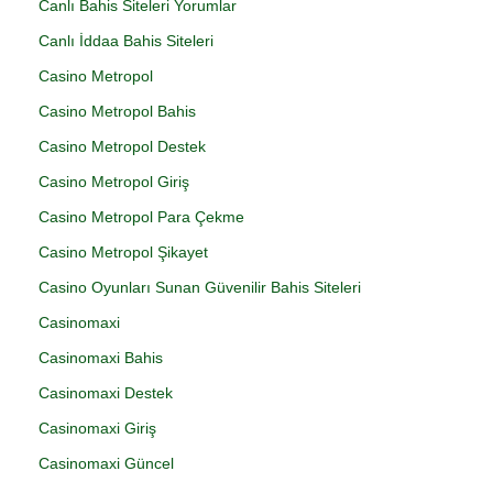
Canlı Bahis Siteleri Yorumlar
Canlı İddaa Bahis Siteleri
Casino Metropol
Casino Metropol Bahis
Casino Metropol Destek
Casino Metropol Giriş
Casino Metropol Para Çekme
Casino Metropol Şikayet
Casino Oyunları Sunan Güvenilir Bahis Siteleri
Casinomaxi
Casinomaxi Bahis
Casinomaxi Destek
Casinomaxi Giriş
Casinomaxi Güncel