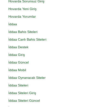
Hovarda Sorunsuz Giriş
Hovarda Yeni Giriş
Hovarda Yorumlar
İddaa
İddaa Bahis Siteleri
İddaa Canlı Bahis Siteleri
İddaa Destek
İddaa Giriş
İddaa Güncel
İddaa Mobil
İddaa Oynanacak Siteler
İddaa Siteleri
İddaa Siteleri Giriş
İddaa Siteleri Güncel