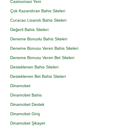
Casinomaxi Yeni
Çok Kazandıran Bahis Siteleri
Curacao Lisanslı Bahis Siteleri
Değerli Bahis Siteleri
Deneme Bonuslu Bahis Siteleri
Deneme Bonusu Veren Bahis Siteleri
Deneme Bonusu Veren Bet Siteleri
Desteklenen Bahis Siteleri
Desteklenen Bet Bahis Siteleri
Dinamobet
Dinamobet Bahis
Dinamobet Destek
Dinamobet Giriş
Dinamobet Şikayet