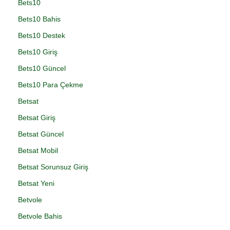
Bets10
Bets10 Bahis
Bets10 Destek
Bets10 Giriş
Bets10 Güncel
Bets10 Para Çekme
Betsat
Betsat Giriş
Betsat Güncel
Betsat Mobil
Betsat Sorunsuz Giriş
Betsat Yeni
Betvole
Betvole Bahis