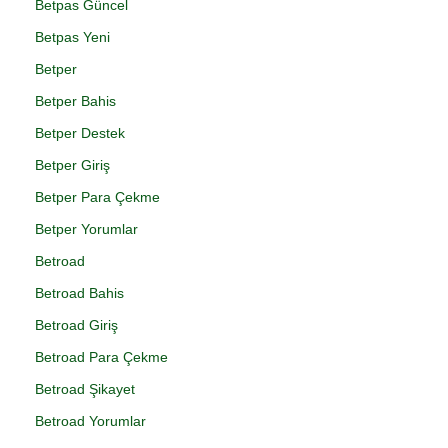
Betpas Güncel
Betpas Yeni
Betper
Betper Bahis
Betper Destek
Betper Giriş
Betper Para Çekme
Betper Yorumlar
Betroad
Betroad Bahis
Betroad Giriş
Betroad Para Çekme
Betroad Şikayet
Betroad Yorumlar