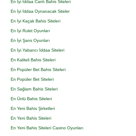
En İyi İddaa Canlı Bahis Siteleri
En İyi İddaa Oynanacak Siteler
En İyi Kaçak Bahis Siteleri
En İyi Rulet Oyunları
En İyi Şans Oyunları
En İyi Yabancı İddaa Siteleri
En Kaliteli Bahis Siteleri
En Popüler Bet Bahis Siteleri
En Popüler Bet Siteleri
En Sağlam Bahis Siteleri
En Ünlü Bahis Siteleri
En Yeni Bahis Şirketleri
En Yeni Bahis Siteleri
En Yeni Bahis Siteleri Casino Oyunları