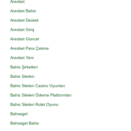
Aresbet
Aresbet Bahis
Aresbet Destek
Aresbet Giriş
Aresbet Güncel
Aresbet Para Çekme
Aresbet Yeni
Bahis Şirketleri
Bahis Siteleri
Bahis Siteleri Casino Oyunları
Bahis Siteleri Ödeme Platformları
Bahis Siteleri Rulet Oyunu
Bahsegel
Bahsegel Bahis