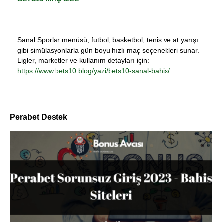
Sanal Sporlar menüsü; futbol, basketbol, tenis ve at yarışı
gibi simülasyonlarla gün boyu hızlı maç seçenekleri sunar.
Ligler, marketler ve kullanım detayları için:
https://www.bets10.blog/yazi/bets10-sanal-bahis/
Perabet Destek