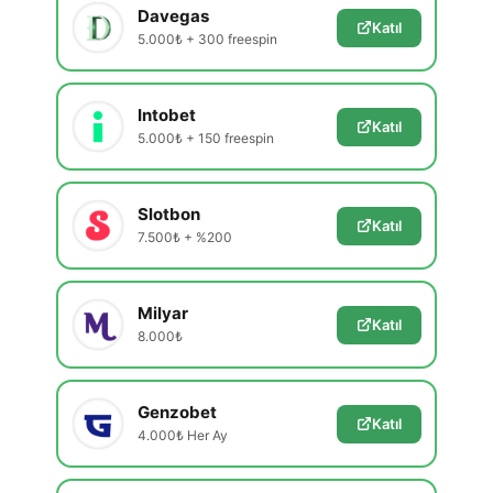
Davegas
Katıl
5.000₺ + 300 freespin
Intobet
Katıl
5.000₺ + 150 freespin
Slotbon
Katıl
7.500₺ + %200
Milyar
Katıl
8.000₺
Genzobet
Katıl
4.000₺ Her Ay