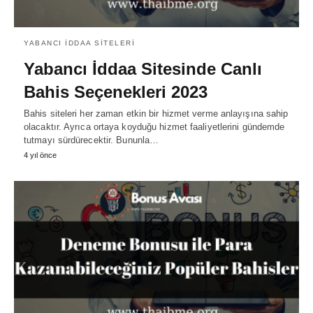
YABANCI İDDAA SITELERI
Yabancı İddaa Sitesinde Canlı
Bahis Seçenekleri 2023
Bahis siteleri her zaman etkin bir hizmet verme anlayışına sahip
olacaktır. Ayrıca ortaya koyduğu hizmet faaliyetlerini gündemde
tutmayı sürdürecektir. Bununla…
4 yıl önce