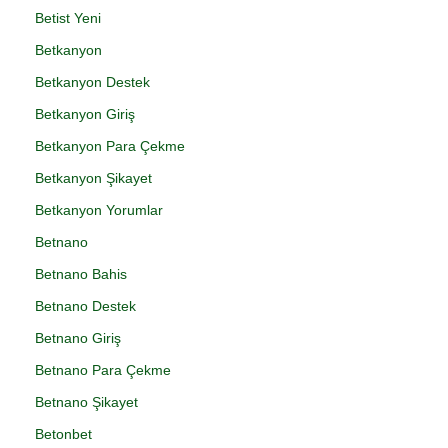
Betist Yeni
Betkanyon
Betkanyon Destek
Betkanyon Giriş
Betkanyon Para Çekme
Betkanyon Şikayet
Betkanyon Yorumlar
Betnano
Betnano Bahis
Betnano Destek
Betnano Giriş
Betnano Para Çekme
Betnano Şikayet
Betonbet