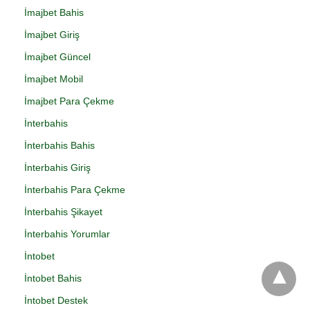
İmajbet Bahis
İmajbet Giriş
İmajbet Güncel
İmajbet Mobil
İmajbet Para Çekme
İnterbahis
İnterbahis Bahis
İnterbahis Giriş
İnterbahis Para Çekme
İnterbahis Şikayet
İnterbahis Yorumlar
İntobet
İntobet Bahis
İntobet Destek