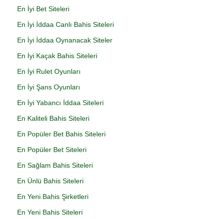
En İyi Bet Siteleri
En İyi İddaa Canlı Bahis Siteleri
En İyi İddaa Oynanacak Siteler
En İyi Kaçak Bahis Siteleri
En İyi Rulet Oyunları
En İyi Şans Oyunları
En İyi Yabancı İddaa Siteleri
En Kaliteli Bahis Siteleri
En Popüler Bet Bahis Siteleri
En Popüler Bet Siteleri
En Sağlam Bahis Siteleri
En Ünlü Bahis Siteleri
En Yeni Bahis Şirketleri
En Yeni Bahis Siteleri