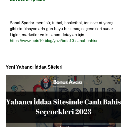
Sanal Sporlar menüsü; futbol, basketbol, tenis ve at yarışı
gibi simülasyonlarla gün boyu hızlı maç seçenekleri sunar.
Ligler, marketler ve kullanım detayları için:
https://www.bets10.blog/yazi/bets10-sanal-bahis/
Yeni Yabancı İddaa Siteleri