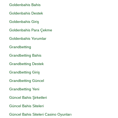
Goldenbahis Bahis
Goldenbahis Destek
Goldenbahis Giriş
Goldenbahis Para Çekme
Goldenbahis Yorumlar
Grandbetting
Grandbetting Bahis
Grandbetting Destek
Grandbetting Giriş
Grandbetting Güncel
Grandbetting Yeni
Güncel Bahis Şirketleri
Güncel Bahis Siteleri
Güncel Bahis Siteleri Casino Oyunları