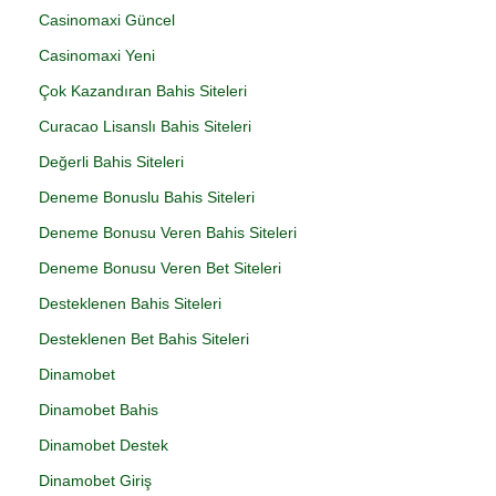
Casinomaxi Güncel
Casinomaxi Yeni
Çok Kazandıran Bahis Siteleri
Curacao Lisanslı Bahis Siteleri
Değerli Bahis Siteleri
Deneme Bonuslu Bahis Siteleri
Deneme Bonusu Veren Bahis Siteleri
Deneme Bonusu Veren Bet Siteleri
Desteklenen Bahis Siteleri
Desteklenen Bet Bahis Siteleri
Dinamobet
Dinamobet Bahis
Dinamobet Destek
Dinamobet Giriş