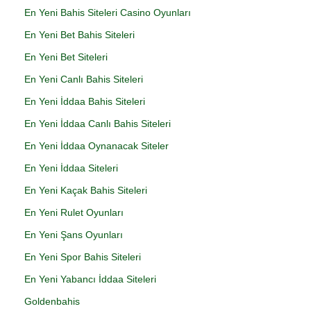
En Yeni Bahis Siteleri Casino Oyunları
En Yeni Bet Bahis Siteleri
En Yeni Bet Siteleri
En Yeni Canlı Bahis Siteleri
En Yeni İddaa Bahis Siteleri
En Yeni İddaa Canlı Bahis Siteleri
En Yeni İddaa Oynanacak Siteler
En Yeni İddaa Siteleri
En Yeni Kaçak Bahis Siteleri
En Yeni Rulet Oyunları
En Yeni Şans Oyunları
En Yeni Spor Bahis Siteleri
En Yeni Yabancı İddaa Siteleri
Goldenbahis