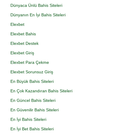
Dünyaca Ünlü Bahis Siteleri
Dünyanın En İyi Bahis Siteleri
Elexbet
Elexbet Bahis
Elexbet Destek
Elexbet Giriş
Elexbet Para Çekme
Elexbet Sorunsuz Giriş
En Büyük Bahis Siteleri
En Çok Kazandıran Bahis Siteleri
En Güncel Bahis Siteleri
En Güvenilir Bahis Siteleri
En İyi Bahis Siteleri
En İyi Bet Bahis Siteleri