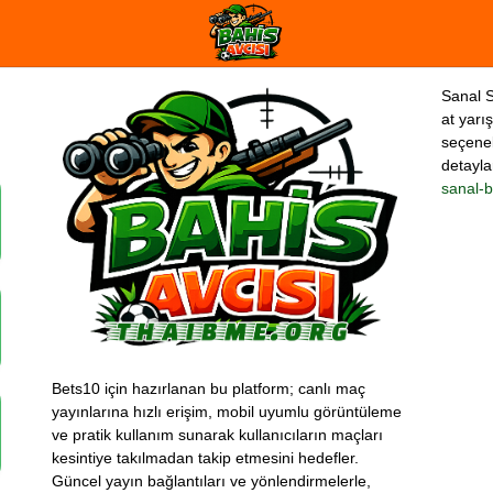
Sanal S
at yarı
seçenek
detaylar
sanal-b
Bets10 için hazırlanan bu platform; canlı maç
yayınlarına hızlı erişim, mobil uyumlu görüntüleme
ve pratik kullanım sunarak kullanıcıların maçları
kesintiye takılmadan takip etmesini hedefler.
Güncel yayın bağlantıları ve yönlendirmelerle,