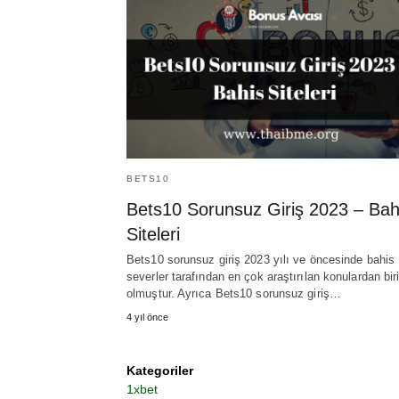
BETS10
Bets10 Sorunsuz Giriş 2023 – Bah
Siteleri
Bets10 sorunsuz giriş 2023 yılı ve öncesinde bahis
severler tarafından en çok araştırılan konulardan bir
olmuştur. Ayrıca Bets10 sorunsuz giriş…
4 yıl önce
Kategoriler
1xbet