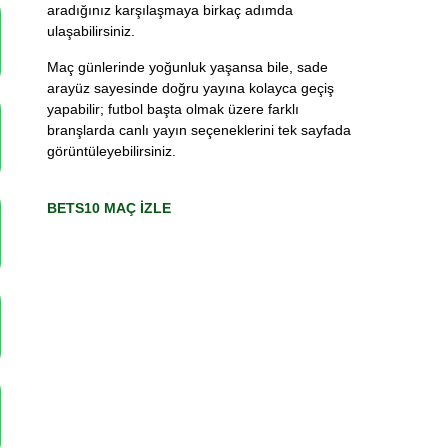
aradığınız karşılaşmaya birkaç adımda
ulaşabilirsiniz.
Maç günlerinde yoğunluk yaşansa bile, sade
arayüz sayesinde doğru yayına kolayca geçiş
yapabilir; futbol başta olmak üzere farklı
branşlarda canlı yayın seçeneklerini tek sayfada
görüntüleyebilirsiniz.
BETS10 MAÇ İZLE