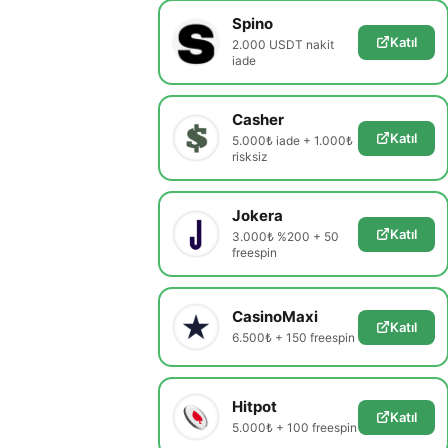
Spino
Katıl
2.000 USDT nakit
iade
Casher
Katıl
5.000₺ iade + 1.000₺
risksiz
Jokera
Katıl
3.000₺ %200 + 50
freespin
CasinoMaxi
Katıl
6.500₺ + 150 freespin
Hitpot
Katıl
5.000₺ + 100 freespin