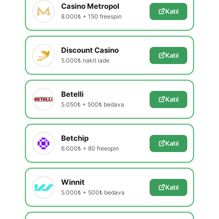
Casino Metropol
Katıl
8.000₺ + 150 freespin
Discount Casino
Katıl
5.000₺ nakit iade
Betelli
Katıl
5.050₺ + 500₺ bedava
Betchip
Katıl
6.000₺ + 80 freespin
Winnit
Katıl
5.000₺ + 500₺ bedava