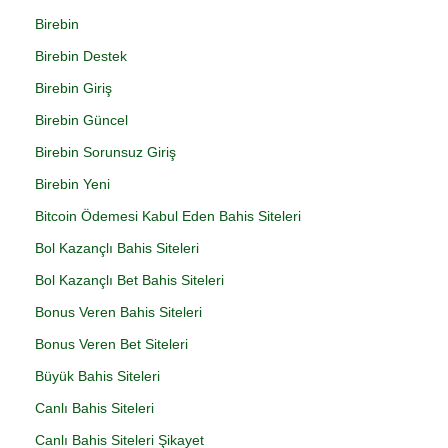
Birebin
Birebin Destek
Birebin Giriş
Birebin Güncel
Birebin Sorunsuz Giriş
Birebin Yeni
Bitcoin Ödemesi Kabul Eden Bahis Siteleri
Bol Kazançlı Bahis Siteleri
Bol Kazançlı Bet Bahis Siteleri
Bonus Veren Bahis Siteleri
Bonus Veren Bet Siteleri
Büyük Bahis Siteleri
Canlı Bahis Siteleri
Canlı Bahis Siteleri Şikayet