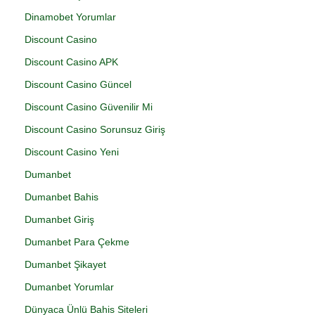
Dinamobet Yorumlar
Discount Casino
Discount Casino APK
Discount Casino Güncel
Discount Casino Güvenilir Mi
Discount Casino Sorunsuz Giriş
Discount Casino Yeni
Dumanbet
Dumanbet Bahis
Dumanbet Giriş
Dumanbet Para Çekme
Dumanbet Şikayet
Dumanbet Yorumlar
Dünyaca Ünlü Bahis Siteleri