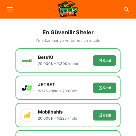
En Güvenilir Siteler
Yeni kampanya ve bonusları incele
Bets10
Katıl
20.000₺ + %300 kripto
JETBET
Katıl
%325 kripto + 20.000₺
Mobilbahis
Katıl
20.000₺ + %225 kripto