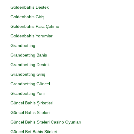
Goldenbahis Destek
Goldenbahis Giriş
Goldenbahis Para Çekme
Goldenbahis Yorumlar
Grandbetting
Grandbetting Bahis
Grandbetting Destek
Grandbetting Giriş
Grandbetting Güncel
Grandbetting Yeni
Güncel Bahis Şirketleri
Güncel Bahis Siteleri
Güncel Bahis Siteleri Casino Oyunları
Güncel Bet Bahis Siteleri