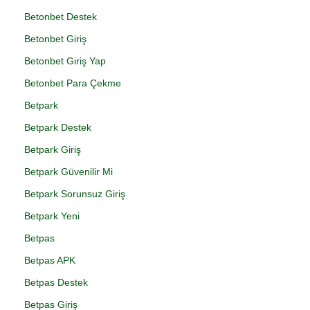
Betonbet Destek
Betonbet Giriş
Betonbet Giriş Yap
Betonbet Para Çekme
Betpark
Betpark Destek
Betpark Giriş
Betpark Güvenilir Mi
Betpark Sorunsuz Giriş
Betpark Yeni
Betpas
Betpas APK
Betpas Destek
Betpas Giriş