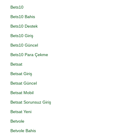
Bets10
Bets10 Bahis
Bets10 Destek
Bets10 Giriş
Bets10 Güncel
Bets10 Para Çekme
Betsat
Betsat Giriş
Betsat Güncel
Betsat Mobil
Betsat Sorunsuz Giriş
Betsat Yeni
Betvole
Betvole Bahis