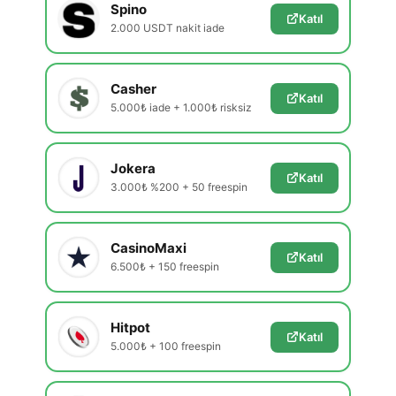
Spino
Katıl
2.000 USDT nakit iade
Casher
Katıl
5.000₺ iade + 1.000₺ risksiz
Jokera
Katıl
3.000₺ %200 + 50 freespin
CasinoMaxi
Katıl
6.500₺ + 150 freespin
Hitpot
Katıl
5.000₺ + 100 freespin