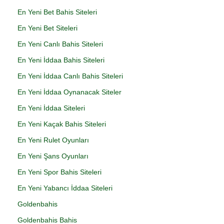
En Yeni Bet Bahis Siteleri
En Yeni Bet Siteleri
En Yeni Canlı Bahis Siteleri
En Yeni İddaa Bahis Siteleri
En Yeni İddaa Canlı Bahis Siteleri
En Yeni İddaa Oynanacak Siteler
En Yeni İddaa Siteleri
En Yeni Kaçak Bahis Siteleri
En Yeni Rulet Oyunları
En Yeni Şans Oyunları
En Yeni Spor Bahis Siteleri
En Yeni Yabancı İddaa Siteleri
Goldenbahis
Goldenbahis Bahis