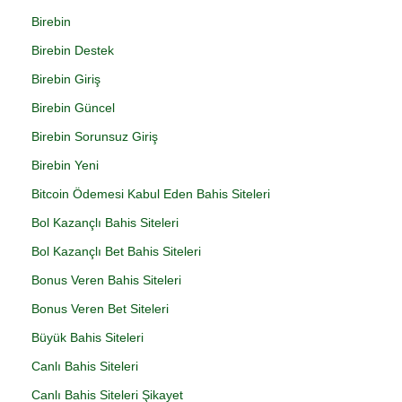
Birebin
Birebin Destek
Birebin Giriş
Birebin Güncel
Birebin Sorunsuz Giriş
Birebin Yeni
Bitcoin Ödemesi Kabul Eden Bahis Siteleri
Bol Kazançlı Bahis Siteleri
Bol Kazançlı Bet Bahis Siteleri
Bonus Veren Bahis Siteleri
Bonus Veren Bet Siteleri
Büyük Bahis Siteleri
Canlı Bahis Siteleri
Canlı Bahis Siteleri Şikayet