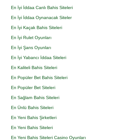
En İyi İddaa Canlı Bahis Siteleri
En İyi İddaa Oynanacak Siteler
En İyi Kaçak Bahis Siteleri
En İyi Rulet Oyunları
En İyi Şans Oyunları
En İyi Yabancı İddaa Siteleri
En Kaliteli Bahis Siteleri
En Popüler Bet Bahis Siteleri
En Popüler Bet Siteleri
En Sağlam Bahis Siteleri
En Ünlü Bahis Siteleri
En Yeni Bahis Şirketleri
En Yeni Bahis Siteleri
En Yeni Bahis Siteleri Casino Oyunları