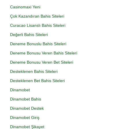
Casinomaxi Yeni
Çok Kazandıran Bahis Siteleri
Curacao Lisanslı Bahis Siteleri
Değerli Bahis Siteleri
Deneme Bonuslu Bahis Siteleri
Deneme Bonusu Veren Bahis Siteleri
Deneme Bonusu Veren Bet Siteleri
Desteklenen Bahis Siteleri
Desteklenen Bet Bahis Siteleri
Dinamobet
Dinamobet Bahis
Dinamobet Destek
Dinamobet Giriş
Dinamobet Şikayet