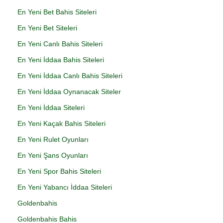
En Yeni Bet Bahis Siteleri
En Yeni Bet Siteleri
En Yeni Canlı Bahis Siteleri
En Yeni İddaa Bahis Siteleri
En Yeni İddaa Canlı Bahis Siteleri
En Yeni İddaa Oynanacak Siteler
En Yeni İddaa Siteleri
En Yeni Kaçak Bahis Siteleri
En Yeni Rulet Oyunları
En Yeni Şans Oyunları
En Yeni Spor Bahis Siteleri
En Yeni Yabancı İddaa Siteleri
Goldenbahis
Goldenbahis Bahis