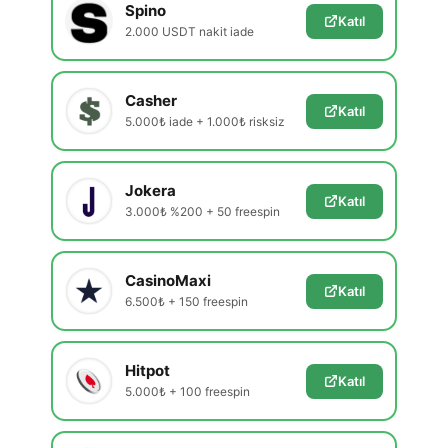
Spino
Katıl
2.000 USDT nakit iade
Casher
Katıl
5.000₺ iade + 1.000₺ risksiz
Jokera
Katıl
3.000₺ %200 + 50 freespin
CasinoMaxi
Katıl
6.500₺ + 150 freespin
Hitpot
Katıl
5.000₺ + 100 freespin