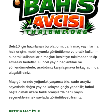
Bets10 için hazırlanan bu platform; canlı maç yayınlarına
hızlı erişim, mobil uyumlu görüntüleme ve pratik kullanım
sunarak kullanıcıların maçları kesintiye takılmadan takip
etmesini hedefler. Güncel yayın bağlantıları ve
yönlendirmelerle, aradığınız karşılaşmaya birkaç adımda
ulaşabilirsiniz.
Maç günlerinde yoğunluk yaşansa bile, sade arayüz
sayesinde doğru yayına kolayca geçiş yapabilir; futbol
başta olmak üzere farklı branşlarda canlı yayın
seçeneklerini tek sayfada görüntüleyebilirsiniz.
BETS10 MAÇ İZLE