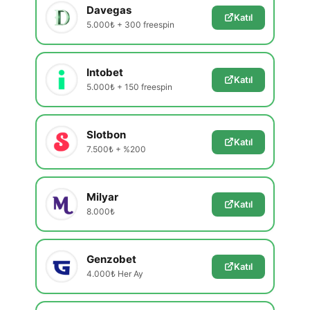
Davegas
Katıl
5.000₺ + 300 freespin
Intobet
Katıl
5.000₺ + 150 freespin
Slotbon
Katıl
7.500₺ + %200
Milyar
Katıl
8.000₺
Genzobet
Katıl
4.000₺ Her Ay