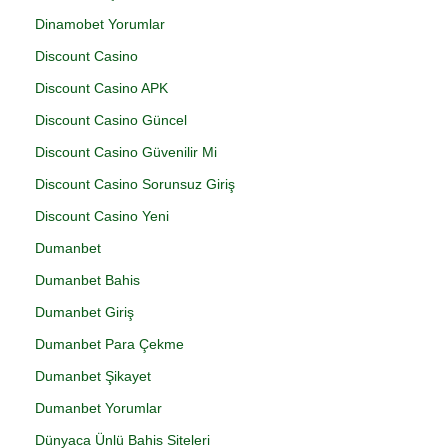
Dinamobet Yorumlar
Discount Casino
Discount Casino APK
Discount Casino Güncel
Discount Casino Güvenilir Mi
Discount Casino Sorunsuz Giriş
Discount Casino Yeni
Dumanbet
Dumanbet Bahis
Dumanbet Giriş
Dumanbet Para Çekme
Dumanbet Şikayet
Dumanbet Yorumlar
Dünyaca Ünlü Bahis Siteleri