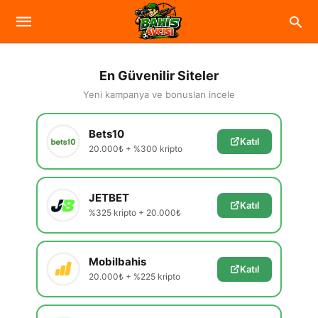
En Güvenilir Siteler
Yeni kampanya ve bonusları incele
Bets10
Katıl
20.000₺ + %300 kripto
JETBET
Katıl
%325 kripto + 20.000₺
Mobilbahis
Katıl
20.000₺ + %225 kripto