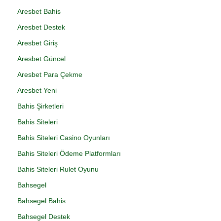
Aresbet Bahis
Aresbet Destek
Aresbet Giriş
Aresbet Güncel
Aresbet Para Çekme
Aresbet Yeni
Bahis Şirketleri
Bahis Siteleri
Bahis Siteleri Casino Oyunları
Bahis Siteleri Ödeme Platformları
Bahis Siteleri Rulet Oyunu
Bahsegel
Bahsegel Bahis
Bahsegel Destek