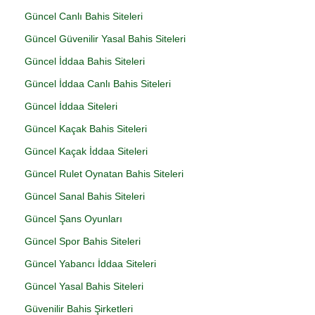
Güncel Canlı Bahis Siteleri
Güncel Güvenilir Yasal Bahis Siteleri
Güncel İddaa Bahis Siteleri
Güncel İddaa Canlı Bahis Siteleri
Güncel İddaa Siteleri
Güncel Kaçak Bahis Siteleri
Güncel Kaçak İddaa Siteleri
Güncel Rulet Oynatan Bahis Siteleri
Güncel Sanal Bahis Siteleri
Güncel Şans Oyunları
Güncel Spor Bahis Siteleri
Güncel Yabancı İddaa Siteleri
Güncel Yasal Bahis Siteleri
Güvenilir Bahis Şirketleri