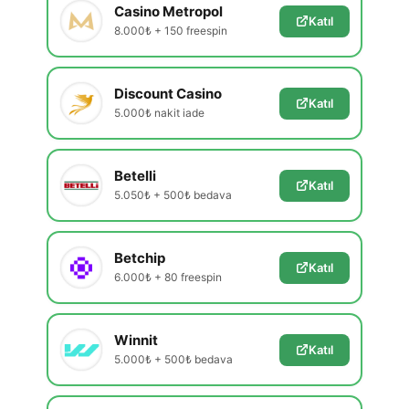
Casino Metropol
Katıl
8.000₺ + 150 freespin
Discount Casino
Katıl
5.000₺ nakit iade
Betelli
Katıl
5.050₺ + 500₺ bedava
Betchip
Katıl
6.000₺ + 80 freespin
Winnit
Katıl
5.000₺ + 500₺ bedava