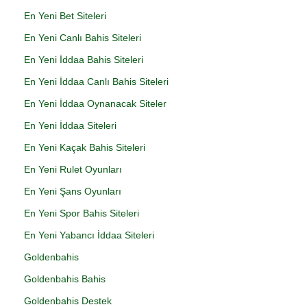
En Yeni Bet Siteleri
En Yeni Canlı Bahis Siteleri
En Yeni İddaa Bahis Siteleri
En Yeni İddaa Canlı Bahis Siteleri
En Yeni İddaa Oynanacak Siteler
En Yeni İddaa Siteleri
En Yeni Kaçak Bahis Siteleri
En Yeni Rulet Oyunları
En Yeni Şans Oyunları
En Yeni Spor Bahis Siteleri
En Yeni Yabancı İddaa Siteleri
Goldenbahis
Goldenbahis Bahis
Goldenbahis Destek