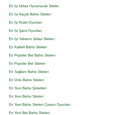
En İyi İddaa Oynanacak Siteler
En İyi Kaçak Bahis Siteleri
En İyi Rulet Oyunları
En İyi Şans Oyunları
En İyi Yabancı İddaa Siteleri
En Kaliteli Bahis Siteleri
En Popüler Bet Bahis Siteleri
En Popüler Bet Siteleri
En Sağlam Bahis Siteleri
En Ünlü Bahis Siteleri
En Yeni Bahis Şirketleri
En Yeni Bahis Siteleri
En Yeni Bahis Siteleri Casino Oyunları
En Yeni Bet Bahis Siteleri