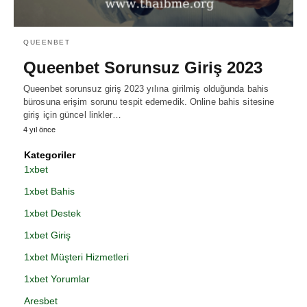
QUEENBET
Queenbet Sorunsuz Giriş 2023
Queenbet sorunsuz giriş 2023 yılına girilmiş olduğunda bahis
bürosuna erişim sorunu tespit edemedik. Online bahis sitesine
giriş için güncel linkler…
4 yıl önce
Kategoriler
1xbet
1xbet Bahis
1xbet Destek
1xbet Giriş
1xbet Müşteri Hizmetleri
1xbet Yorumlar
Aresbet