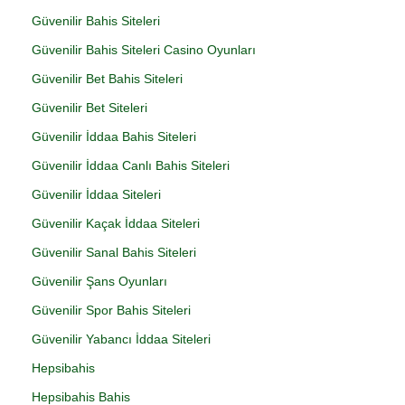
Güvenilir Bahis Siteleri
Güvenilir Bahis Siteleri Casino Oyunları
Güvenilir Bet Bahis Siteleri
Güvenilir Bet Siteleri
Güvenilir İddaa Bahis Siteleri
Güvenilir İddaa Canlı Bahis Siteleri
Güvenilir İddaa Siteleri
Güvenilir Kaçak İddaa Siteleri
Güvenilir Sanal Bahis Siteleri
Güvenilir Şans Oyunları
Güvenilir Spor Bahis Siteleri
Güvenilir Yabancı İddaa Siteleri
Hepsibahis
Hepsibahis Bahis