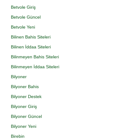
Betvole Giriş
Betvole Güncel
Betvole Yeni
Bilinen Bahis Siteleri
Bilinen İddaa Siteleri
Bilinmeyen Bahis Siteleri
Bilinmeyen İddaa Siteleri
Bilyoner
Bilyoner Bahis
Bilyoner Destek
Bilyoner Giriş
Bilyoner Güncel
Bilyoner Yeni
Birebin