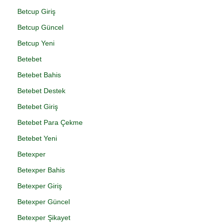
Betcup Giriş
Betcup Güncel
Betcup Yeni
Betebet
Betebet Bahis
Betebet Destek
Betebet Giriş
Betebet Para Çekme
Betebet Yeni
Betexper
Betexper Bahis
Betexper Giriş
Betexper Güncel
Betexper Şikayet