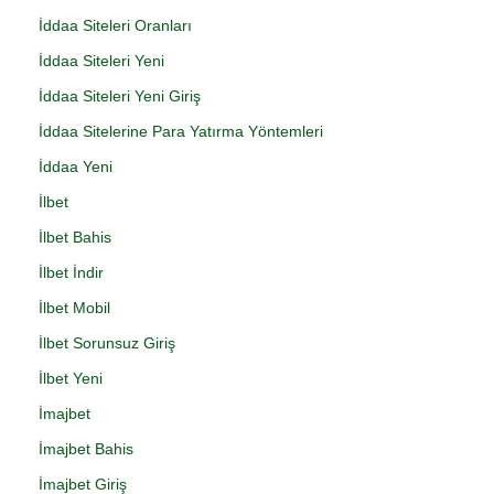
İddaa Siteleri Oranları
İddaa Siteleri Yeni
İddaa Siteleri Yeni Giriş
İddaa Sitelerine Para Yatırma Yöntemleri
İddaa Yeni
İlbet
İlbet Bahis
İlbet İndir
İlbet Mobil
İlbet Sorunsuz Giriş
İlbet Yeni
İmajbet
İmajbet Bahis
İmajbet Giriş