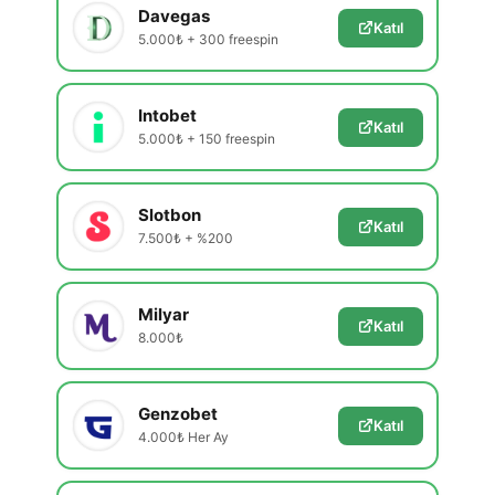
Davegas
Katıl
5.000₺ + 300 freespin
Intobet
Katıl
5.000₺ + 150 freespin
Slotbon
Katıl
7.500₺ + %200
Milyar
Katıl
8.000₺
Genzobet
Katıl
4.000₺ Her Ay