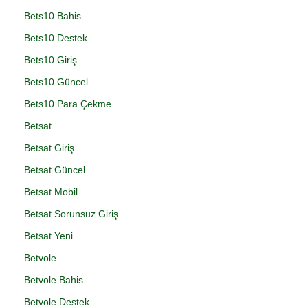
Bets10 Bahis
Bets10 Destek
Bets10 Giriş
Bets10 Güncel
Bets10 Para Çekme
Betsat
Betsat Giriş
Betsat Güncel
Betsat Mobil
Betsat Sorunsuz Giriş
Betsat Yeni
Betvole
Betvole Bahis
Betvole Destek