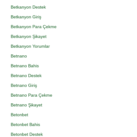
Betkanyon Destek
Betkanyon Giriş
Betkanyon Para Çekme
Betkanyon Şikayet
Betkanyon Yorumlar
Betnano
Betnano Bahis
Betnano Destek
Betnano Giriş
Betnano Para Çekme
Betnano Şikayet
Betonbet
Betonbet Bahis
Betonbet Destek