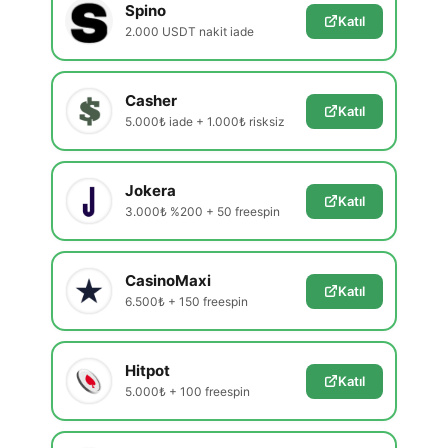
Spino
Katıl
2.000 USDT nakit iade
Casher
Katıl
5.000₺ iade + 1.000₺ risksiz
Jokera
Katıl
3.000₺ %200 + 50 freespin
CasinoMaxi
Katıl
6.500₺ + 150 freespin
Hitpot
Katıl
5.000₺ + 100 freespin