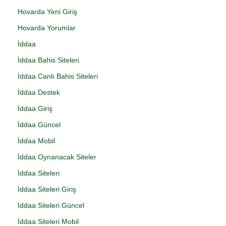
Hovarda Yeni Giriş
Hovarda Yorumlar
İddaa
İddaa Bahis Siteleri
İddaa Canlı Bahis Siteleri
İddaa Destek
İddaa Giriş
İddaa Güncel
İddaa Mobil
İddaa Oynanacak Siteler
İddaa Siteleri
İddaa Siteleri Giriş
İddaa Siteleri Güncel
İddaa Siteleri Mobil