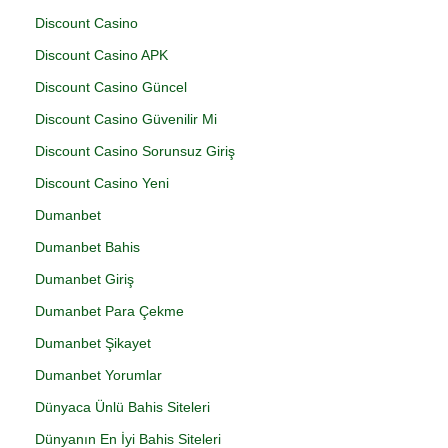
Discount Casino
Discount Casino APK
Discount Casino Güncel
Discount Casino Güvenilir Mi
Discount Casino Sorunsuz Giriş
Discount Casino Yeni
Dumanbet
Dumanbet Bahis
Dumanbet Giriş
Dumanbet Para Çekme
Dumanbet Şikayet
Dumanbet Yorumlar
Dünyaca Ünlü Bahis Siteleri
Dünyanın En İyi Bahis Siteleri