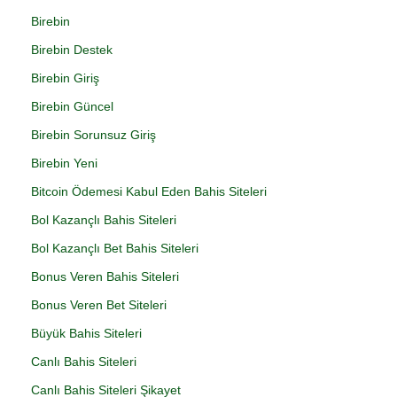
Birebin
Birebin Destek
Birebin Giriş
Birebin Güncel
Birebin Sorunsuz Giriş
Birebin Yeni
Bitcoin Ödemesi Kabul Eden Bahis Siteleri
Bol Kazançlı Bahis Siteleri
Bol Kazançlı Bet Bahis Siteleri
Bonus Veren Bahis Siteleri
Bonus Veren Bet Siteleri
Büyük Bahis Siteleri
Canlı Bahis Siteleri
Canlı Bahis Siteleri Şikayet