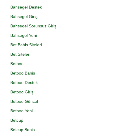
Bahsegel Destek
Bahsegel Giriş
Bahsegel Sorunsuz Giriş
Bahsegel Yeni
Bet Bahis Siteleri
Bet Siteleri
Betboo
Betboo Bahis
Betboo Destek
Betboo Giriş
Betboo Güncel
Betboo Yeni
Betcup
Betcup Bahis