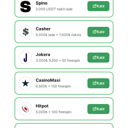
Spino
Katıl
2.000 USDT nakit iade
Casher
Katıl
5.000₺ iade + 1.000₺ risksiz
Jokera
Katıl
3.000₺ %200 + 50 freespin
CasinoMaxi
Katıl
6.500₺ + 150 freespin
Hitpot
Katıl
5.000₺ + 100 freespin