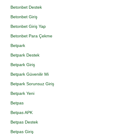
Betonbet Destek
Betonbet Giriş
Betonbet Giriş Yap
Betonbet Para Çekme
Betpark
Betpark Destek
Betpark Giriş
Betpark Güvenilir Mi
Betpark Sorunsuz Giriş
Betpark Yeni
Betpas
Betpas APK
Betpas Destek
Betpas Giriş