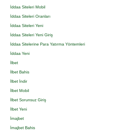
İddaa Siteleri Mobil
İddaa Siteleri Oranları
İddaa Siteleri Yeni
İddaa Siteleri Yeni Giriş
İddaa Sitelerine Para Yatırma Yöntemleri
İddaa Yeni
İlbet
İlbet Bahis
İlbet İndir
İlbet Mobil
İlbet Sorunsuz Giriş
İlbet Yeni
İmajbet
İmajbet Bahis