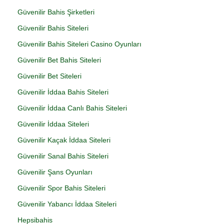
Güvenilir Bahis Şirketleri
Güvenilir Bahis Siteleri
Güvenilir Bahis Siteleri Casino Oyunları
Güvenilir Bet Bahis Siteleri
Güvenilir Bet Siteleri
Güvenilir İddaa Bahis Siteleri
Güvenilir İddaa Canlı Bahis Siteleri
Güvenilir İddaa Siteleri
Güvenilir Kaçak İddaa Siteleri
Güvenilir Sanal Bahis Siteleri
Güvenilir Şans Oyunları
Güvenilir Spor Bahis Siteleri
Güvenilir Yabancı İddaa Siteleri
Hepsibahis