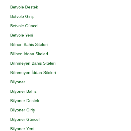
Betvole Destek
Betvole Giriş
Betvole Güncel
Betvole Yeni
Bilinen Bahis Siteleri
Bilinen İddaa Siteleri
Bilinmeyen Bahis Siteleri
Bilinmeyen İddaa Siteleri
Bilyoner
Bilyoner Bahis
Bilyoner Destek
Bilyoner Giriş
Bilyoner Güncel
Bilyoner Yeni