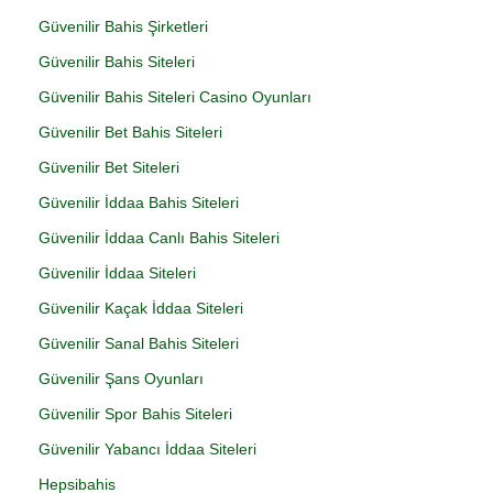
Güvenilir Bahis Şirketleri
Güvenilir Bahis Siteleri
Güvenilir Bahis Siteleri Casino Oyunları
Güvenilir Bet Bahis Siteleri
Güvenilir Bet Siteleri
Güvenilir İddaa Bahis Siteleri
Güvenilir İddaa Canlı Bahis Siteleri
Güvenilir İddaa Siteleri
Güvenilir Kaçak İddaa Siteleri
Güvenilir Sanal Bahis Siteleri
Güvenilir Şans Oyunları
Güvenilir Spor Bahis Siteleri
Güvenilir Yabancı İddaa Siteleri
Hepsibahis