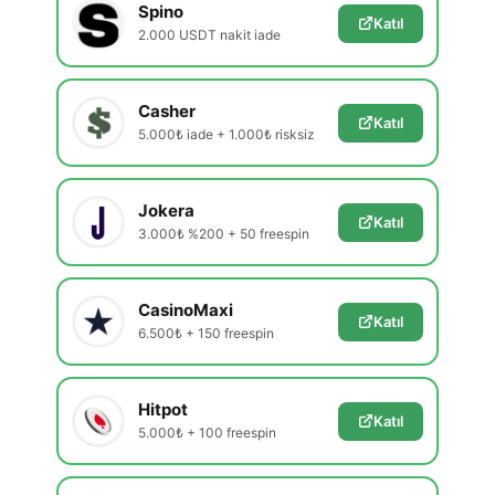
Spino
Katıl
2.000 USDT nakit iade
Casher
Katıl
5.000₺ iade + 1.000₺ risksiz
Jokera
Katıl
3.000₺ %200 + 50 freespin
CasinoMaxi
Katıl
6.500₺ + 150 freespin
Hitpot
Katıl
5.000₺ + 100 freespin