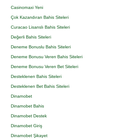
Casinomaxi Yeni
Çok Kazandıran Bahis Siteleri
Curacao Lisanslı Bahis Siteleri
Değerli Bahis Siteleri
Deneme Bonuslu Bahis Siteleri
Deneme Bonusu Veren Bahis Siteleri
Deneme Bonusu Veren Bet Siteleri
Desteklenen Bahis Siteleri
Desteklenen Bet Bahis Siteleri
Dinamobet
Dinamobet Bahis
Dinamobet Destek
Dinamobet Giriş
Dinamobet Şikayet