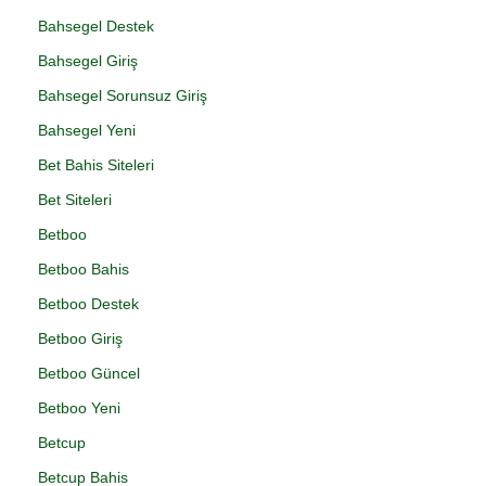
Bahsegel Destek
Bahsegel Giriş
Bahsegel Sorunsuz Giriş
Bahsegel Yeni
Bet Bahis Siteleri
Bet Siteleri
Betboo
Betboo Bahis
Betboo Destek
Betboo Giriş
Betboo Güncel
Betboo Yeni
Betcup
Betcup Bahis