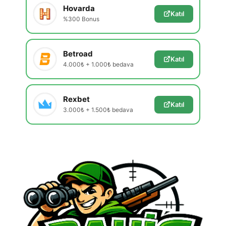
Hovarda
Katıl
%300 Bonus
Betroad
Katıl
4.000₺ + 1.000₺ bedava
Rexbet
Katıl
3.000₺ + 1.500₺ bedava