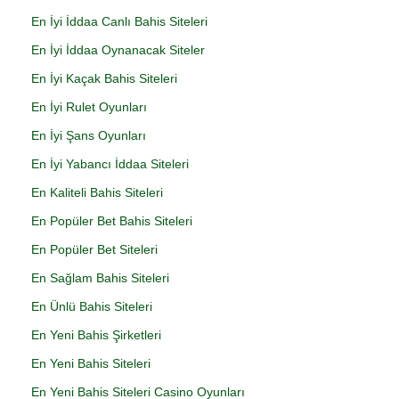
En İyi İddaa Canlı Bahis Siteleri
En İyi İddaa Oynanacak Siteler
En İyi Kaçak Bahis Siteleri
En İyi Rulet Oyunları
En İyi Şans Oyunları
En İyi Yabancı İddaa Siteleri
En Kaliteli Bahis Siteleri
En Popüler Bet Bahis Siteleri
En Popüler Bet Siteleri
En Sağlam Bahis Siteleri
En Ünlü Bahis Siteleri
En Yeni Bahis Şirketleri
En Yeni Bahis Siteleri
En Yeni Bahis Siteleri Casino Oyunları