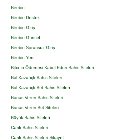
Birebin
Birebin Destek
Birebin Giriş
Birebin Güncel
Birebin Sorunsuz Giriş
Birebin Yeni
Bitcoin Ödemesi Kabul Eden Bahis Siteleri
Bol Kazançlı Bahis Siteleri
Bol Kazançlı Bet Bahis Siteleri
Bonus Veren Bahis Siteleri
Bonus Veren Bet Siteleri
Büyük Bahis Siteleri
Canlı Bahis Siteleri
Canlı Bahis Siteleri Şikayet