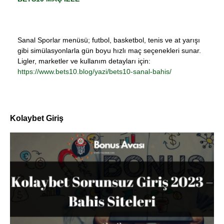
Sanal Sporlar menüsü; futbol, basketbol, tenis ve at yarışı
gibi simülasyonlarla gün boyu hızlı maç seçenekleri sunar.
Ligler, marketler ve kullanım detayları için:
https://www.bets10.blog/yazi/bets10-sanal-bahis/
Kolaybet Giriş