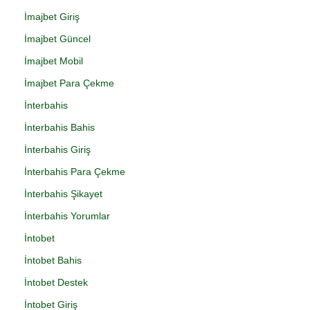
İmajbet Giriş
İmajbet Güncel
İmajbet Mobil
İmajbet Para Çekme
İnterbahis
İnterbahis Bahis
İnterbahis Giriş
İnterbahis Para Çekme
İnterbahis Şikayet
İnterbahis Yorumlar
İntobet
İntobet Bahis
İntobet Destek
İntobet Giriş