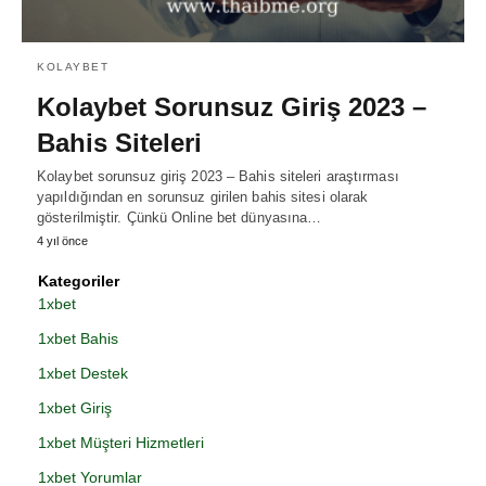
KOLAYBET
Kolaybet Sorunsuz Giriş 2023 –
Bahis Siteleri
Kolaybet sorunsuz giriş 2023 – Bahis siteleri araştırması
yapıldığından en sorunsuz girilen bahis sitesi olarak
gösterilmiştir. Çünkü Online bet dünyasına…
4 yıl önce
Kategoriler
1xbet
1xbet Bahis
1xbet Destek
1xbet Giriş
1xbet Müşteri Hizmetleri
1xbet Yorumlar