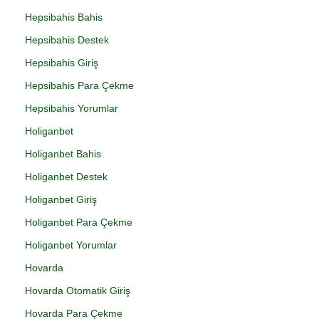
Hepsibahis Bahis
Hepsibahis Destek
Hepsibahis Giriş
Hepsibahis Para Çekme
Hepsibahis Yorumlar
Holiganbet
Holiganbet Bahis
Holiganbet Destek
Holiganbet Giriş
Holiganbet Para Çekme
Holiganbet Yorumlar
Hovarda
Hovarda Otomatik Giriş
Hovarda Para Çekme