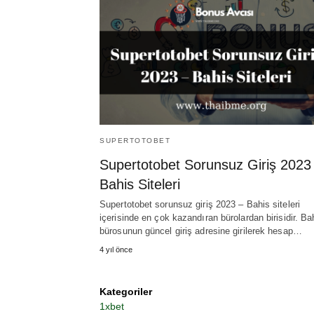
SUPERTOTOBET
Supertotobet Sorunsuz Giriş 2023
Bahis Siteleri
Supertotobet sorunsuz giriş 2023 – Bahis siteleri
içerisinde en çok kazandıran bürolardan birisidir. Ba
bürosunun güncel giriş adresine girilerek hesap…
4 yıl önce
Kategoriler
1xbet