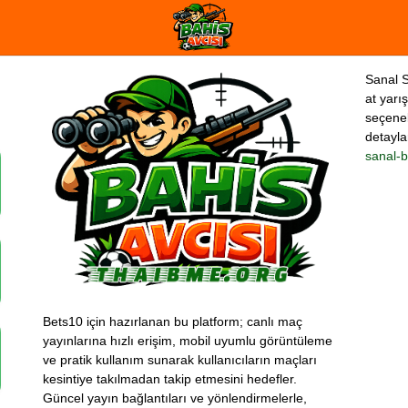
Sanal S
at yarı
seçenek
detaylar
sanal-b
Bets10 için hazırlanan bu platform; canlı maç
yayınlarına hızlı erişim, mobil uyumlu görüntüleme
ve pratik kullanım sunarak kullanıcıların maçları
kesintiye takılmadan takip etmesini hedefler.
Güncel yayın bağlantıları ve yönlendirmelerle,