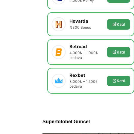
4.000₺ Her Ay
Hovarda
Katıl
%300 Bonus
Betroad
Katıl
4.000₺ + 1.000₺
bedava
Rexbet
Katıl
3.000₺ + 1.500₺
bedava
Supertotobet Güncel