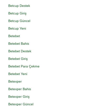
Betcup Destek
Betcup Giriş
Betcup Güncel
Betcup Yeni
Betebet
Betebet Bahis
Betebet Destek
Betebet Giriş
Betebet Para Çekme
Betebet Yeni
Betexper
Betexper Bahis
Betexper Giriş
Betexper Güncel