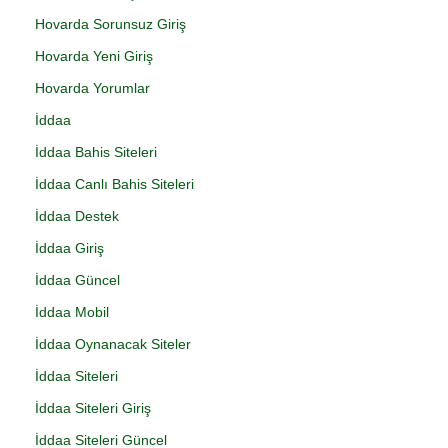
Hovarda Sorunsuz Giriş
Hovarda Yeni Giriş
Hovarda Yorumlar
İddaa
İddaa Bahis Siteleri
İddaa Canlı Bahis Siteleri
İddaa Destek
İddaa Giriş
İddaa Güncel
İddaa Mobil
İddaa Oynanacak Siteler
İddaa Siteleri
İddaa Siteleri Giriş
İddaa Siteleri Güncel