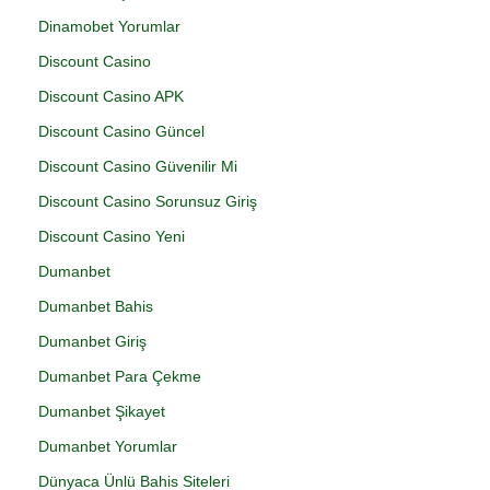
Dinamobet Yorumlar
Discount Casino
Discount Casino APK
Discount Casino Güncel
Discount Casino Güvenilir Mi
Discount Casino Sorunsuz Giriş
Discount Casino Yeni
Dumanbet
Dumanbet Bahis
Dumanbet Giriş
Dumanbet Para Çekme
Dumanbet Şikayet
Dumanbet Yorumlar
Dünyaca Ünlü Bahis Siteleri