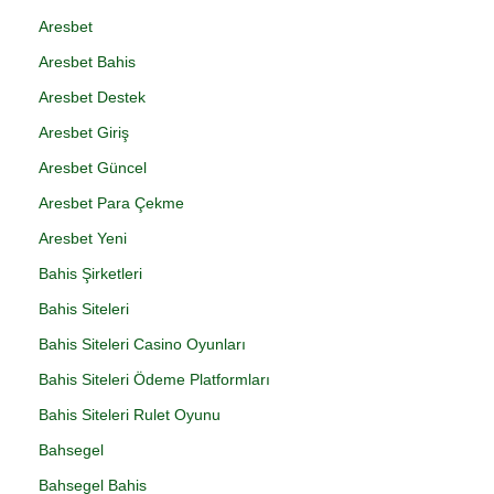
Aresbet
Aresbet Bahis
Aresbet Destek
Aresbet Giriş
Aresbet Güncel
Aresbet Para Çekme
Aresbet Yeni
Bahis Şirketleri
Bahis Siteleri
Bahis Siteleri Casino Oyunları
Bahis Siteleri Ödeme Platformları
Bahis Siteleri Rulet Oyunu
Bahsegel
Bahsegel Bahis