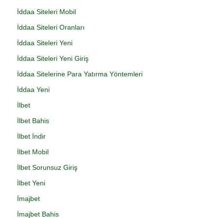
İddaa Siteleri Mobil
İddaa Siteleri Oranları
İddaa Siteleri Yeni
İddaa Siteleri Yeni Giriş
İddaa Sitelerine Para Yatırma Yöntemleri
İddaa Yeni
İlbet
İlbet Bahis
İlbet İndir
İlbet Mobil
İlbet Sorunsuz Giriş
İlbet Yeni
İmajbet
İmajbet Bahis