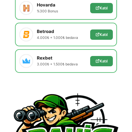
Hovarda
Katıl
%300 Bonus
Betroad
Katıl
4.000₺ + 1.000₺ bedava
Rexbet
Katıl
3.000₺ + 1.500₺ bedava