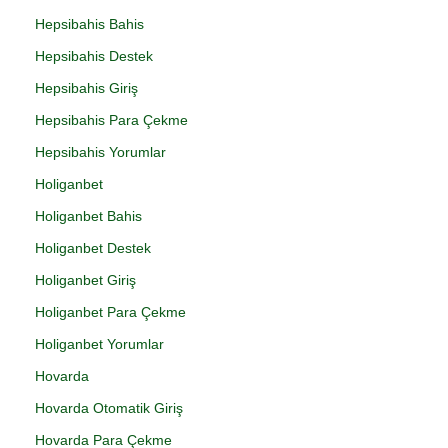
Hepsibahis Bahis
Hepsibahis Destek
Hepsibahis Giriş
Hepsibahis Para Çekme
Hepsibahis Yorumlar
Holiganbet
Holiganbet Bahis
Holiganbet Destek
Holiganbet Giriş
Holiganbet Para Çekme
Holiganbet Yorumlar
Hovarda
Hovarda Otomatik Giriş
Hovarda Para Çekme