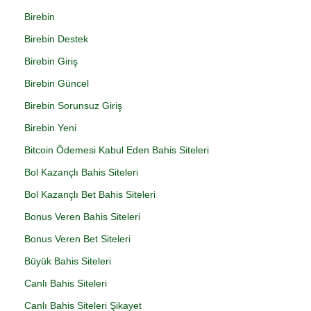
Birebin
Birebin Destek
Birebin Giriş
Birebin Güncel
Birebin Sorunsuz Giriş
Birebin Yeni
Bitcoin Ödemesi Kabul Eden Bahis Siteleri
Bol Kazançlı Bahis Siteleri
Bol Kazançlı Bet Bahis Siteleri
Bonus Veren Bahis Siteleri
Bonus Veren Bet Siteleri
Büyük Bahis Siteleri
Canlı Bahis Siteleri
Canlı Bahis Siteleri Şikayet