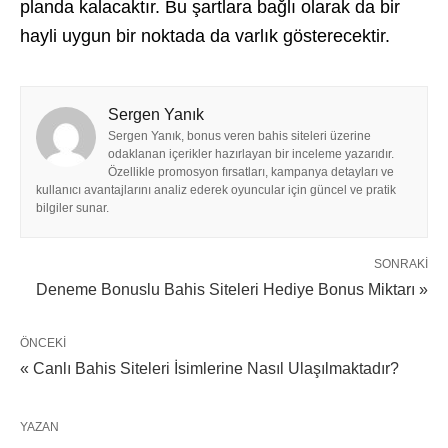
planda kalacaktır. Bu şartlara bağlı olarak da bir
hayli uygun bir noktada da varlık gösterecektir.
Sergen Yanık
Sergen Yanık, bonus veren bahis siteleri üzerine
odaklanan içerikler hazırlayan bir inceleme yazarıdır.
Özellikle promosyon fırsatları, kampanya detayları ve
kullanıcı avantajlarını analiz ederek oyuncular için güncel ve pratik
bilgiler sunar.
SONRAKI
Deneme Bonuslu Bahis Siteleri Hediye Bonus Miktarı »
ÖNCEKI
« Canlı Bahis Siteleri İsimlerine Nasıl Ulaşılmaktadır?
YAZAN