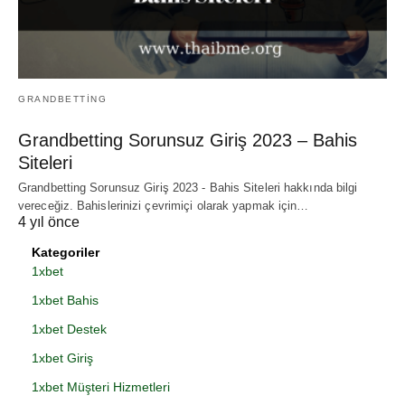
GRANDBETTING
Grandbetting Sorunsuz Giriş 2023 – Bahis
Siteleri
Grandbetting Sorunsuz Giriş 2023 - Bahis Siteleri hakkında bilgi
vereceğiz. Bahislerinizi çevrimiçi olarak yapmak için…
4 yıl önce
Kategoriler
1xbet
1xbet Bahis
1xbet Destek
1xbet Giriş
1xbet Müşteri Hizmetleri