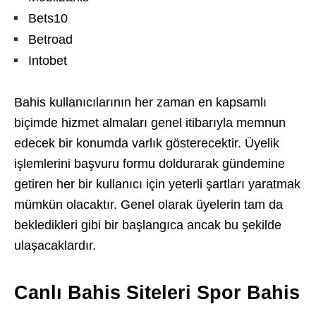
Bets10
Betroad
Intobet
Bahis kullanıcılarının her zaman en kapsamlı
biçimde hizmet almaları genel itibarıyla memnun
edecek bir konumda varlık gösterecektir. Üyelik
işlemlerini başvuru formu doldurarak gündemine
getiren her bir kullanıcı için yeterli şartları yaratmak
mümkün olacaktır. Genel olarak üyelerin tam da
bekledikleri gibi bir başlangıca ancak bu şekilde
ulaşacaklardır.
Canlı Bahis Siteleri Spor Bahis