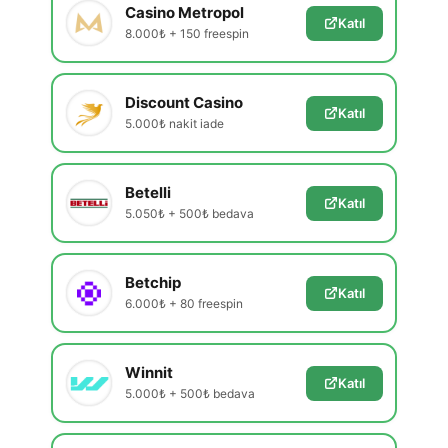
Casino Metropol
Katıl
8.000₺ + 150 freespin
Discount Casino
Katıl
5.000₺ nakit iade
Betelli
Katıl
5.050₺ + 500₺ bedava
Betchip
Katıl
6.000₺ + 80 freespin
Winnit
Katıl
5.000₺ + 500₺ bedava