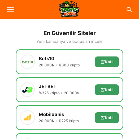
En Güvenilir Siteler
Yeni kampanya ve bonusları incele
Bets10
Katıl
20.000₺ + %300 kripto
JETBET
Katıl
%325 kripto + 20.000₺
Mobilbahis
Katıl
20.000₺ + %225 kripto