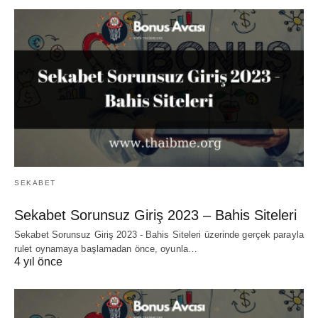
SEKABET
Sekabet Sorunsuz Giriş 2023 – Bahis Siteleri
Sekabet Sorunsuz Giriş 2023 - Bahis Siteleri üzerinde gerçek parayla
rulet oynamaya başlamadan önce, oyunla…
4 yıl önce