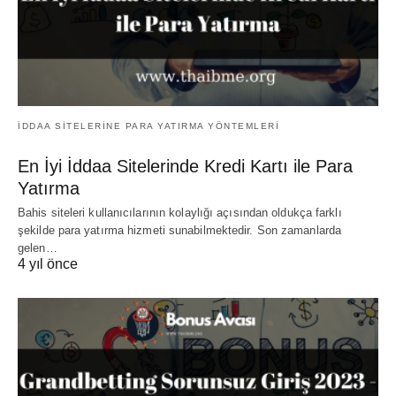
İDDAA SITELERINE PARA YATIRMA YÖNTEMLERI
En İyi İddaa Sitelerinde Kredi Kartı ile Para
Yatırma
Bahis siteleri kullanıcılarının kolaylığı açısından oldukça farklı
şekilde para yatırma hizmeti sunabilmektedir. Son zamanlarda
gelen…
4 yıl önce