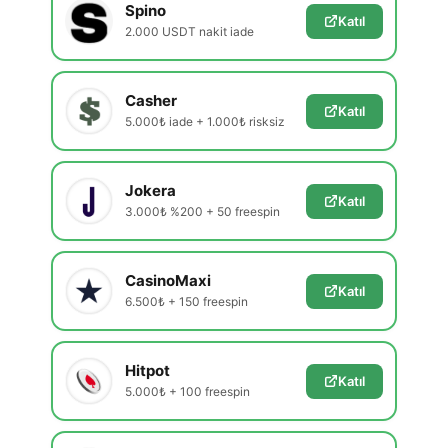
Spino
Katıl
2.000 USDT nakit iade
Casher
Katıl
5.000₺ iade + 1.000₺ risksiz
Jokera
Katıl
3.000₺ %200 + 50 freespin
CasinoMaxi
Katıl
6.500₺ + 150 freespin
Hitpot
Katıl
5.000₺ + 100 freespin