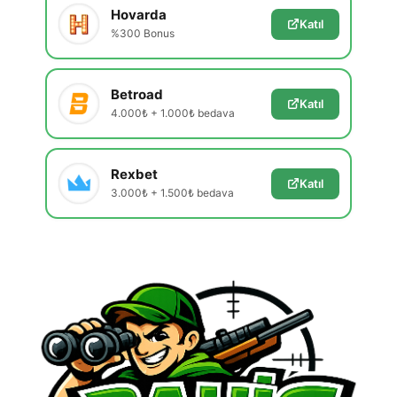
Hovarda
Katıl
%300 Bonus
Betroad
Katıl
4.000₺ + 1.000₺ bedava
Rexbet
Katıl
3.000₺ + 1.500₺ bedava