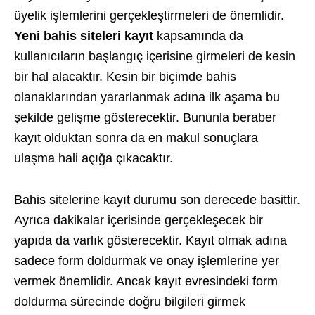
üyelik işlemlerini gerçekleştirmeleri de önemlidir.
Yeni bahis siteleri kayıt
kapsamında da
kullanıcıların başlangıç içerisine girmeleri de kesin
bir hal alacaktır. Kesin bir biçimde bahis
olanaklarından yararlanmak adına ilk aşama bu
şekilde gelişme gösterecektir. Bununla beraber
kayıt olduktan sonra da en makul sonuçlara
ulaşma hali açığa çıkacaktır.
Bahis sitelerine kayıt durumu son derecede basittir.
Ayrıca dakikalar içerisinde gerçekleşecek bir
yapıda da varlık gösterecektir. Kayıt olmak adına
sadece form doldurmak ve onay işlemlerine yer
vermek önemlidir. Ancak kayıt evresindeki form
doldurma sürecinde doğru bilgileri girmek