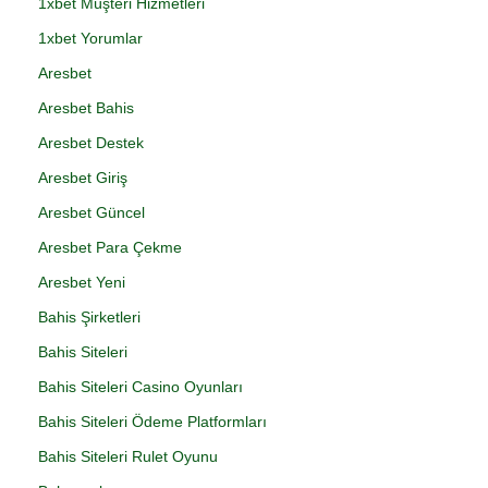
1xbet Müşteri Hizmetleri
1xbet Yorumlar
Aresbet
Aresbet Bahis
Aresbet Destek
Aresbet Giriş
Aresbet Güncel
Aresbet Para Çekme
Aresbet Yeni
Bahis Şirketleri
Bahis Siteleri
Bahis Siteleri Casino Oyunları
Bahis Siteleri Ödeme Platformları
Bahis Siteleri Rulet Oyunu