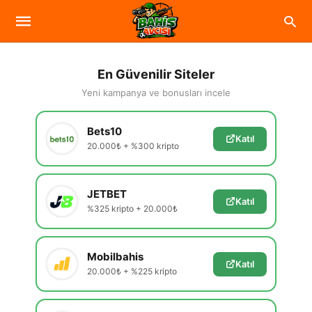
En Güvenilir Siteler
Yeni kampanya ve bonusları incele
Bets10
Katıl
20.000₺ + %300 kripto
JETBET
Katıl
%325 kripto + 20.000₺
Mobilbahis
Katıl
20.000₺ + %225 kripto