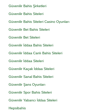
Güvenilir Bahis Şirketleri
Güvenilir Bahis Siteleri
Güvenilir Bahis Siteleri Casino Oyunları
Güvenilir Bet Bahis Siteleri
Güvenilir Bet Siteleri
Güvenilir İddaa Bahis Siteleri
Güvenilir İddaa Canlı Bahis Siteleri
Güvenilir İddaa Siteleri
Güvenilir Kaçak İddaa Siteleri
Güvenilir Sanal Bahis Siteleri
Güvenilir Şans Oyunları
Güvenilir Spor Bahis Siteleri
Güvenilir Yabancı İddaa Siteleri
Hepsibahis