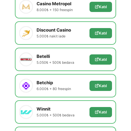
Casino Metropol
Katıl
8.000₺ + 150 freespin
Discount Casino
Katıl
5.000₺ nakit iade
Betelli
Katıl
5.050₺ + 500₺ bedava
Betchip
Katıl
6.000₺ + 80 freespin
Winnit
Katıl
5.000₺ + 500₺ bedava