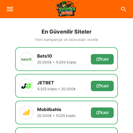
En Güvenilir Siteler
Yeni kampanya ve bonusları incele
Bets10
Katıl
20.000₺ + %300 kripto
JETBET
Katıl
%325 kripto + 20.000₺
Mobilbahis
Katıl
20.000₺ + %225 kripto