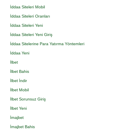
İddaa Siteleri Mobil
İddaa Siteleri Oranları
İddaa Siteleri Yeni
İddaa Siteleri Yeni Giriş
İddaa Sitelerine Para Yatırma Yöntemleri
İddaa Yeni
İlbet
İlbet Bahis
İlbet İndir
İlbet Mobil
İlbet Sorunsuz Giriş
İlbet Yeni
İmajbet
İmajbet Bahis