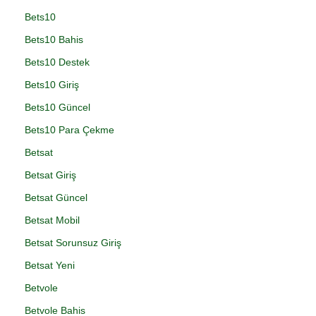
Bets10
Bets10 Bahis
Bets10 Destek
Bets10 Giriş
Bets10 Güncel
Bets10 Para Çekme
Betsat
Betsat Giriş
Betsat Güncel
Betsat Mobil
Betsat Sorunsuz Giriş
Betsat Yeni
Betvole
Betvole Bahis