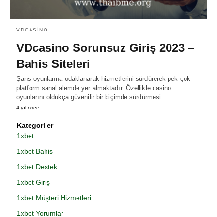
VDCASINO
VDcasino Sorunsuz Giriş 2023 –
Bahis Siteleri
Şans oyunlarına odaklanarak hizmetlerini sürdürerek pek çok
platform sanal alemde yer almaktadır. Özellikle casino
oyunlarını oldukça güvenilir bir biçimde sürdürmesi…
4 yıl önce
Kategoriler
1xbet
1xbet Bahis
1xbet Destek
1xbet Giriş
1xbet Müşteri Hizmetleri
1xbet Yorumlar