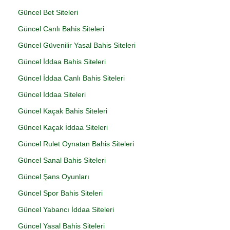
Güncel Bet Siteleri
Güncel Canlı Bahis Siteleri
Güncel Güvenilir Yasal Bahis Siteleri
Güncel İddaa Bahis Siteleri
Güncel İddaa Canlı Bahis Siteleri
Güncel İddaa Siteleri
Güncel Kaçak Bahis Siteleri
Güncel Kaçak İddaa Siteleri
Güncel Rulet Oynatan Bahis Siteleri
Güncel Sanal Bahis Siteleri
Güncel Şans Oyunları
Güncel Spor Bahis Siteleri
Güncel Yabancı İddaa Siteleri
Güncel Yasal Bahis Siteleri