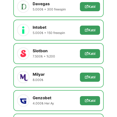
Davegas
Katıl
5.000₺ + 300 freespin
Intobet
Katıl
5.000₺ + 150 freespin
Slotbon
Katıl
7.500₺ + %200
Milyar
Katıl
8.000₺
Genzobet
Katıl
4.000₺ Her Ay