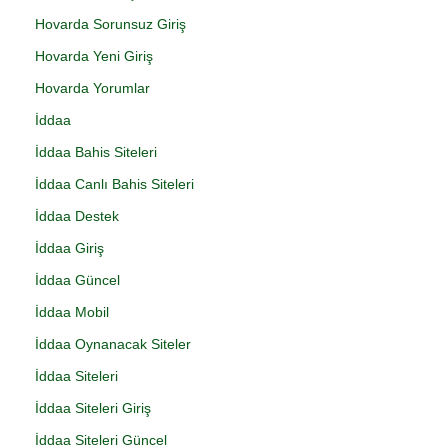
Hovarda Sorunsuz Giriş
Hovarda Yeni Giriş
Hovarda Yorumlar
İddaa
İddaa Bahis Siteleri
İddaa Canlı Bahis Siteleri
İddaa Destek
İddaa Giriş
İddaa Güncel
İddaa Mobil
İddaa Oynanacak Siteler
İddaa Siteleri
İddaa Siteleri Giriş
İddaa Siteleri Güncel