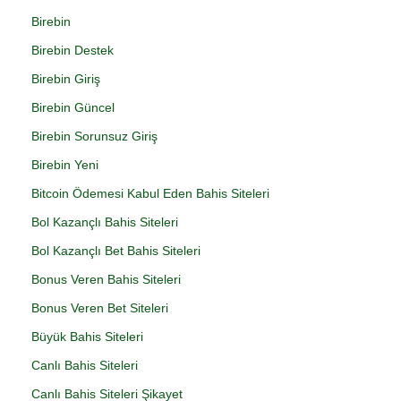
Birebin
Birebin Destek
Birebin Giriş
Birebin Güncel
Birebin Sorunsuz Giriş
Birebin Yeni
Bitcoin Ödemesi Kabul Eden Bahis Siteleri
Bol Kazançlı Bahis Siteleri
Bol Kazançlı Bet Bahis Siteleri
Bonus Veren Bahis Siteleri
Bonus Veren Bet Siteleri
Büyük Bahis Siteleri
Canlı Bahis Siteleri
Canlı Bahis Siteleri Şikayet