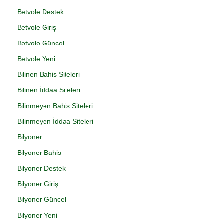
Betvole Destek
Betvole Giriş
Betvole Güncel
Betvole Yeni
Bilinen Bahis Siteleri
Bilinen İddaa Siteleri
Bilinmeyen Bahis Siteleri
Bilinmeyen İddaa Siteleri
Bilyoner
Bilyoner Bahis
Bilyoner Destek
Bilyoner Giriş
Bilyoner Güncel
Bilyoner Yeni