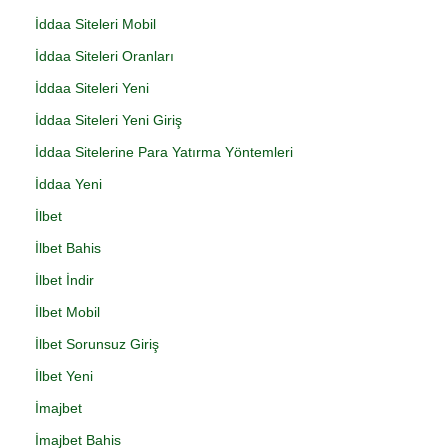
İddaa Siteleri Mobil
İddaa Siteleri Oranları
İddaa Siteleri Yeni
İddaa Siteleri Yeni Giriş
İddaa Sitelerine Para Yatırma Yöntemleri
İddaa Yeni
İlbet
İlbet Bahis
İlbet İndir
İlbet Mobil
İlbet Sorunsuz Giriş
İlbet Yeni
İmajbet
İmajbet Bahis