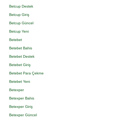
Betcup Destek
Betcup Giriş
Betcup Güncel
Betcup Yeni
Betebet
Betebet Bahis
Betebet Destek
Betebet Giriş
Betebet Para Çekme
Betebet Yeni
Betexper
Betexper Bahis
Betexper Giriş
Betexper Güncel