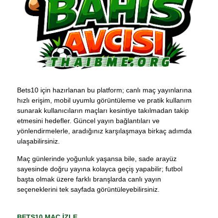
Bets10 için hazırlanan bu platform; canlı maç yayınlarına
hızlı erişim, mobil uyumlu görüntüleme ve pratik kullanım
sunarak kullanıcıların maçları kesintiye takılmadan takip
etmesini hedefler. Güncel yayın bağlantıları ve
yönlendirmelerle, aradığınız karşılaşmaya birkaç adımda
ulaşabilirsiniz.
Maç günlerinde yoğunluk yaşansa bile, sade arayüz
sayesinde doğru yayına kolayca geçiş yapabilir; futbol
başta olmak üzere farklı branşlarda canlı yayın
seçeneklerini tek sayfada görüntüleyebilirsiniz.
BETS10 MAÇ İZLE