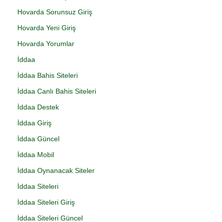
Hovarda Sorunsuz Giriş
Hovarda Yeni Giriş
Hovarda Yorumlar
İddaa
İddaa Bahis Siteleri
İddaa Canlı Bahis Siteleri
İddaa Destek
İddaa Giriş
İddaa Güncel
İddaa Mobil
İddaa Oynanacak Siteler
İddaa Siteleri
İddaa Siteleri Giriş
İddaa Siteleri Güncel