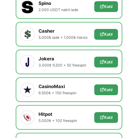
Spino
Katıl
2.000 USDT nakit iade
Casher
Katıl
5.000₺ iade + 1.000₺ risksiz
Jokera
Katıl
3.000₺ %200 + 50 freespin
CasinoMaxi
Katıl
6.500₺ + 150 freespin
Hitpot
Katıl
5.000₺ + 100 freespin