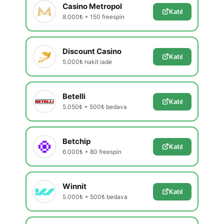
Casino Metropol
Katıl
8.000₺ + 150 freespin
Discount Casino
Katıl
5.000₺ nakit iade
Betelli
Katıl
5.050₺ + 500₺ bedava
Betchip
Katıl
6.000₺ + 80 freespin
Winnit
Katıl
5.000₺ + 500₺ bedava