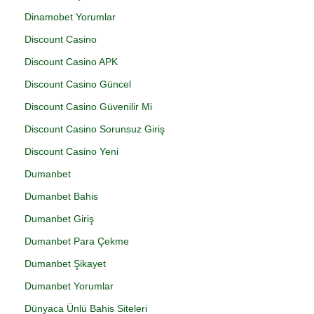
Dinamobet Yorumlar
Discount Casino
Discount Casino APK
Discount Casino Güncel
Discount Casino Güvenilir Mi
Discount Casino Sorunsuz Giriş
Discount Casino Yeni
Dumanbet
Dumanbet Bahis
Dumanbet Giriş
Dumanbet Para Çekme
Dumanbet Şikayet
Dumanbet Yorumlar
Dünyaca Ünlü Bahis Siteleri