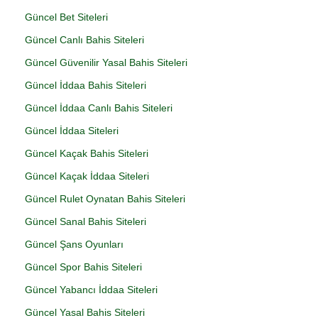
Güncel Bet Siteleri
Güncel Canlı Bahis Siteleri
Güncel Güvenilir Yasal Bahis Siteleri
Güncel İddaa Bahis Siteleri
Güncel İddaa Canlı Bahis Siteleri
Güncel İddaa Siteleri
Güncel Kaçak Bahis Siteleri
Güncel Kaçak İddaa Siteleri
Güncel Rulet Oynatan Bahis Siteleri
Güncel Sanal Bahis Siteleri
Güncel Şans Oyunları
Güncel Spor Bahis Siteleri
Güncel Yabancı İddaa Siteleri
Güncel Yasal Bahis Siteleri