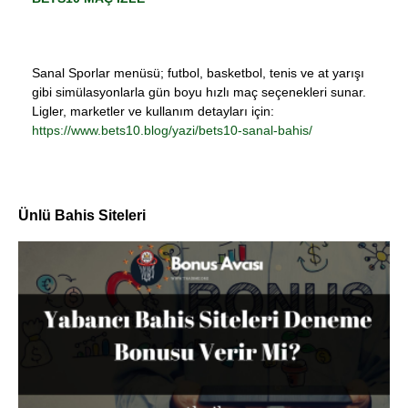
Sanal Sporlar menüsü; futbol, basketbol, tenis ve at yarışı
gibi simülasyonlarla gün boyu hızlı maç seçenekleri sunar.
Ligler, marketler ve kullanım detayları için:
https://www.bets10.blog/yazi/bets10-sanal-bahis/
Ünlü Bahis Siteleri