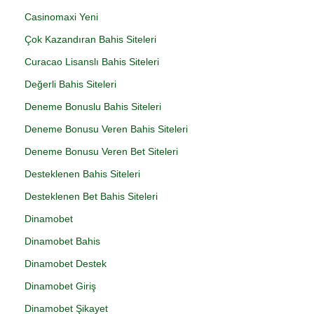
Casinomaxi Yeni
Çok Kazandıran Bahis Siteleri
Curacao Lisanslı Bahis Siteleri
Değerli Bahis Siteleri
Deneme Bonuslu Bahis Siteleri
Deneme Bonusu Veren Bahis Siteleri
Deneme Bonusu Veren Bet Siteleri
Desteklenen Bahis Siteleri
Desteklenen Bet Bahis Siteleri
Dinamobet
Dinamobet Bahis
Dinamobet Destek
Dinamobet Giriş
Dinamobet Şikayet