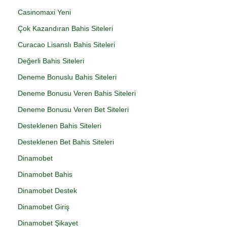
Casinomaxi Yeni
Çok Kazandıran Bahis Siteleri
Curacao Lisanslı Bahis Siteleri
Değerli Bahis Siteleri
Deneme Bonuslu Bahis Siteleri
Deneme Bonusu Veren Bahis Siteleri
Deneme Bonusu Veren Bet Siteleri
Desteklenen Bahis Siteleri
Desteklenen Bet Bahis Siteleri
Dinamobet
Dinamobet Bahis
Dinamobet Destek
Dinamobet Giriş
Dinamobet Şikayet