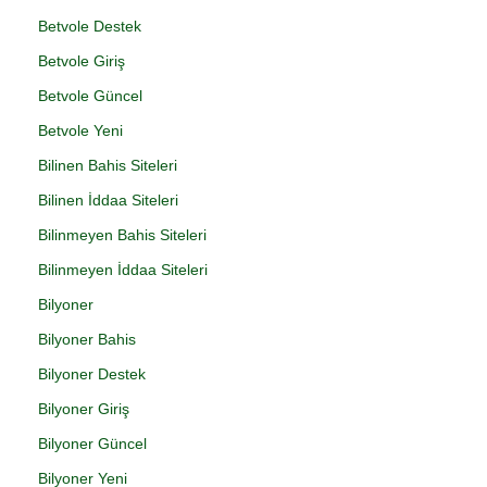
Betvole Destek
Betvole Giriş
Betvole Güncel
Betvole Yeni
Bilinen Bahis Siteleri
Bilinen İddaa Siteleri
Bilinmeyen Bahis Siteleri
Bilinmeyen İddaa Siteleri
Bilyoner
Bilyoner Bahis
Bilyoner Destek
Bilyoner Giriş
Bilyoner Güncel
Bilyoner Yeni