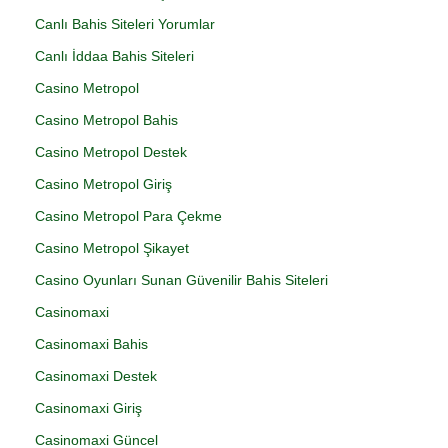
Canlı Bahis Siteleri Yorumlar
Canlı İddaa Bahis Siteleri
Casino Metropol
Casino Metropol Bahis
Casino Metropol Destek
Casino Metropol Giriş
Casino Metropol Para Çekme
Casino Metropol Şikayet
Casino Oyunları Sunan Güvenilir Bahis Siteleri
Casinomaxi
Casinomaxi Bahis
Casinomaxi Destek
Casinomaxi Giriş
Casinomaxi Güncel