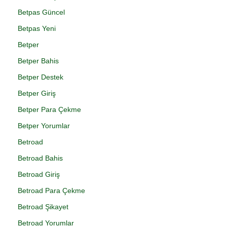
Betpas Güncel
Betpas Yeni
Betper
Betper Bahis
Betper Destek
Betper Giriş
Betper Para Çekme
Betper Yorumlar
Betroad
Betroad Bahis
Betroad Giriş
Betroad Para Çekme
Betroad Şikayet
Betroad Yorumlar