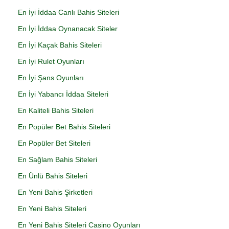
En İyi İddaa Canlı Bahis Siteleri
En İyi İddaa Oynanacak Siteler
En İyi Kaçak Bahis Siteleri
En İyi Rulet Oyunları
En İyi Şans Oyunları
En İyi Yabancı İddaa Siteleri
En Kaliteli Bahis Siteleri
En Popüler Bet Bahis Siteleri
En Popüler Bet Siteleri
En Sağlam Bahis Siteleri
En Ünlü Bahis Siteleri
En Yeni Bahis Şirketleri
En Yeni Bahis Siteleri
En Yeni Bahis Siteleri Casino Oyunları