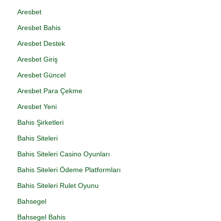
Aresbet
Aresbet Bahis
Aresbet Destek
Aresbet Giriş
Aresbet Güncel
Aresbet Para Çekme
Aresbet Yeni
Bahis Şirketleri
Bahis Siteleri
Bahis Siteleri Casino Oyunları
Bahis Siteleri Ödeme Platformları
Bahis Siteleri Rulet Oyunu
Bahsegel
Bahsegel Bahis