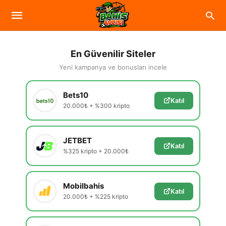
En Güvenilir Siteler
Yeni kampanya ve bonusları incele
Bets10
Katıl
20.000₺ + %300 kripto
JETBET
Katıl
%325 kripto + 20.000₺
Mobilbahis
Katıl
20.000₺ + %225 kripto