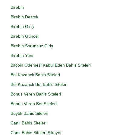
Birebin
Birebin Destek
Birebin Giriş
Birebin Güncel
Birebin Sorunsuz Giriş
Birebin Yeni
Bitcoin Ödemesi Kabul Eden Bahis Siteleri
Bol Kazançlı Bahis Siteleri
Bol Kazançlı Bet Bahis Siteleri
Bonus Veren Bahis Siteleri
Bonus Veren Bet Siteleri
Büyük Bahis Siteleri
Canlı Bahis Siteleri
Canlı Bahis Siteleri Şikayet