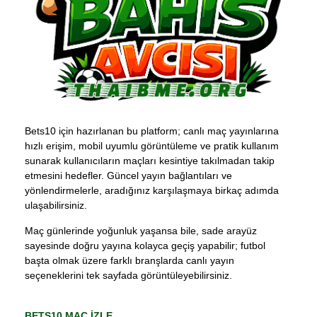
Bets10 için hazırlanan bu platform; canlı maç yayınlarına
hızlı erişim, mobil uyumlu görüntüleme ve pratik kullanım
sunarak kullanıcıların maçları kesintiye takılmadan takip
etmesini hedefler. Güncel yayın bağlantıları ve
yönlendirmelerle, aradığınız karşılaşmaya birkaç adımda
ulaşabilirsiniz.
Maç günlerinde yoğunluk yaşansa bile, sade arayüz
sayesinde doğru yayına kolayca geçiş yapabilir; futbol
başta olmak üzere farklı branşlarda canlı yayın
seçeneklerini tek sayfada görüntüleyebilirsiniz.
BETS10 MAÇ İZLE