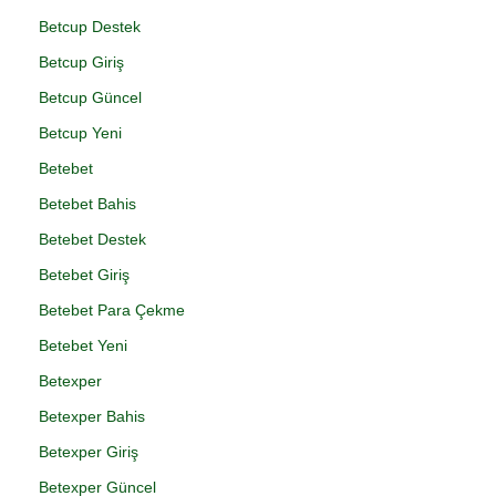
Betcup Destek
Betcup Giriş
Betcup Güncel
Betcup Yeni
Betebet
Betebet Bahis
Betebet Destek
Betebet Giriş
Betebet Para Çekme
Betebet Yeni
Betexper
Betexper Bahis
Betexper Giriş
Betexper Güncel