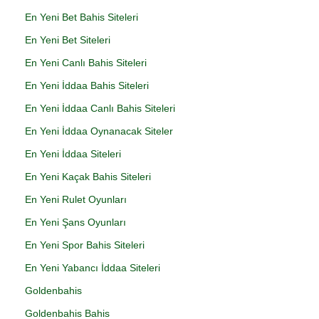
En Yeni Bet Bahis Siteleri
En Yeni Bet Siteleri
En Yeni Canlı Bahis Siteleri
En Yeni İddaa Bahis Siteleri
En Yeni İddaa Canlı Bahis Siteleri
En Yeni İddaa Oynanacak Siteler
En Yeni İddaa Siteleri
En Yeni Kaçak Bahis Siteleri
En Yeni Rulet Oyunları
En Yeni Şans Oyunları
En Yeni Spor Bahis Siteleri
En Yeni Yabancı İddaa Siteleri
Goldenbahis
Goldenbahis Bahis