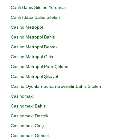
Canlı Bahis Siteleri Yorumlar
Canlı İddaa Bahis Siteleri
Casino Metropol
Casino Metropol Bahis
Casino Metropol Destek
Casino Metropol Giriş
Casino Metropol Para Çekme
Casino Metropol Şikayet
Casino Oyunları Sunan Güvenilir Bahis Siteleri
Casinomaxi
Casinomaxi Bahis
Casinomaxi Destek
Casinomaxi Giriş
Casinomaxi Güncel