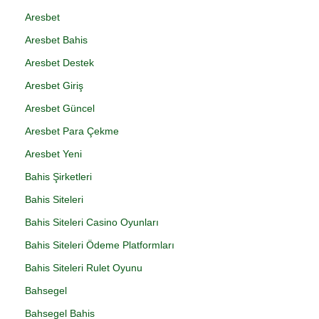
Aresbet
Aresbet Bahis
Aresbet Destek
Aresbet Giriş
Aresbet Güncel
Aresbet Para Çekme
Aresbet Yeni
Bahis Şirketleri
Bahis Siteleri
Bahis Siteleri Casino Oyunları
Bahis Siteleri Ödeme Platformları
Bahis Siteleri Rulet Oyunu
Bahsegel
Bahsegel Bahis