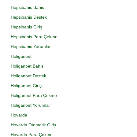
Hepsibahis Bahis
Hepsibahis Destek
Hepsibahis Giriş
Hepsibahis Para Çekme
Hepsibahis Yorumlar
Holiganbet
Holiganbet Bahis
Holiganbet Destek
Holiganbet Giriş
Holiganbet Para Çekme
Holiganbet Yorumlar
Hovarda
Hovarda Otomatik Giriş
Hovarda Para Çekme