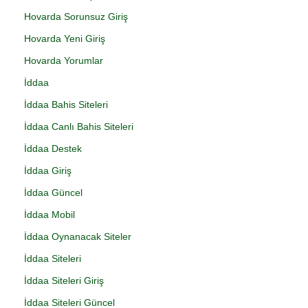
Hovarda Sorunsuz Giriş
Hovarda Yeni Giriş
Hovarda Yorumlar
İddaa
İddaa Bahis Siteleri
İddaa Canlı Bahis Siteleri
İddaa Destek
İddaa Giriş
İddaa Güncel
İddaa Mobil
İddaa Oynanacak Siteler
İddaa Siteleri
İddaa Siteleri Giriş
İddaa Siteleri Güncel