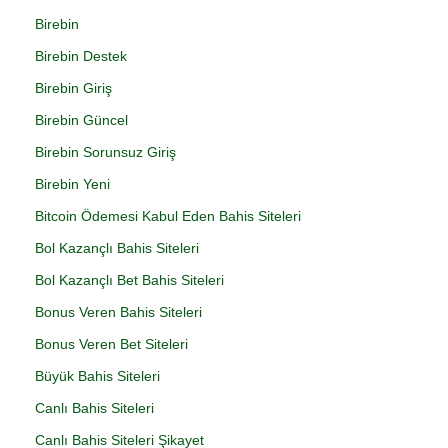
Birebin
Birebin Destek
Birebin Giriş
Birebin Güncel
Birebin Sorunsuz Giriş
Birebin Yeni
Bitcoin Ödemesi Kabul Eden Bahis Siteleri
Bol Kazançlı Bahis Siteleri
Bol Kazançlı Bet Bahis Siteleri
Bonus Veren Bahis Siteleri
Bonus Veren Bet Siteleri
Büyük Bahis Siteleri
Canlı Bahis Siteleri
Canlı Bahis Siteleri Şikayet