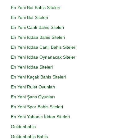
En Yeni Bet Bahis Siteleri
En Yeni Bet Siteleri
En Yeni Canlı Bahis Siteleri
En Yeni İddaa Bahis Siteleri
En Yeni İddaa Canlı Bahis Siteleri
En Yeni İddaa Oynanacak Siteler
En Yeni İddaa Siteleri
En Yeni Kaçak Bahis Siteleri
En Yeni Rulet Oyunları
En Yeni Şans Oyunları
En Yeni Spor Bahis Siteleri
En Yeni Yabancı İddaa Siteleri
Goldenbahis
Goldenbahis Bahis