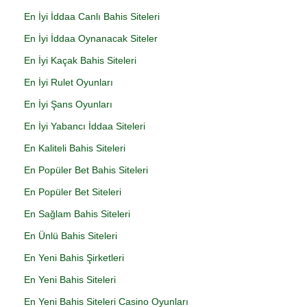
En İyi İddaa Canlı Bahis Siteleri
En İyi İddaa Oynanacak Siteler
En İyi Kaçak Bahis Siteleri
En İyi Rulet Oyunları
En İyi Şans Oyunları
En İyi Yabancı İddaa Siteleri
En Kaliteli Bahis Siteleri
En Popüler Bet Bahis Siteleri
En Popüler Bet Siteleri
En Sağlam Bahis Siteleri
En Ünlü Bahis Siteleri
En Yeni Bahis Şirketleri
En Yeni Bahis Siteleri
En Yeni Bahis Siteleri Casino Oyunları