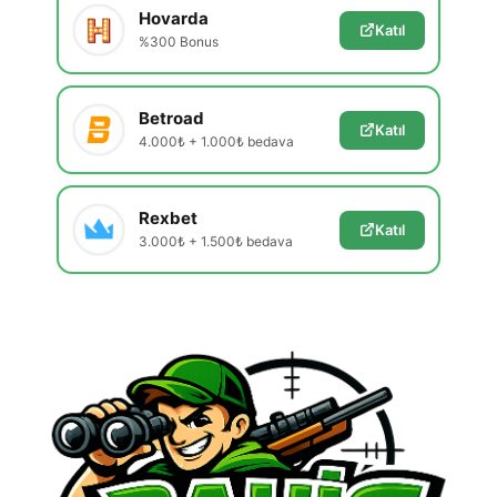
Hovarda
Katıl
%300 Bonus
Betroad
Katıl
4.000₺ + 1.000₺ bedava
Rexbet
Katıl
3.000₺ + 1.500₺ bedava