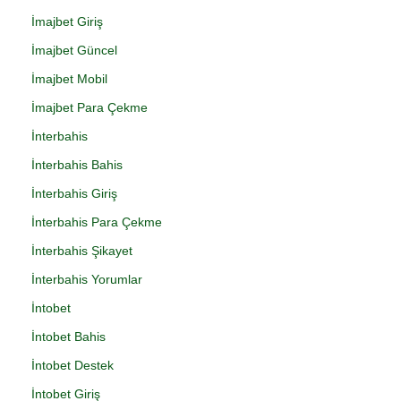
İmajbet Giriş
İmajbet Güncel
İmajbet Mobil
İmajbet Para Çekme
İnterbahis
İnterbahis Bahis
İnterbahis Giriş
İnterbahis Para Çekme
İnterbahis Şikayet
İnterbahis Yorumlar
İntobet
İntobet Bahis
İntobet Destek
İntobet Giriş