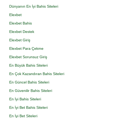
Dünyanın En İyi Bahis Siteleri
Elexbet
Elexbet Bahis
Elexbet Destek
Elexbet Giriş
Elexbet Para Çekme
Elexbet Sorunsuz Giriş
En Büyük Bahis Siteleri
En Çok Kazandıran Bahis Siteleri
En Güncel Bahis Siteleri
En Güvenilir Bahis Siteleri
En İyi Bahis Siteleri
En İyi Bet Bahis Siteleri
En İyi Bet Siteleri