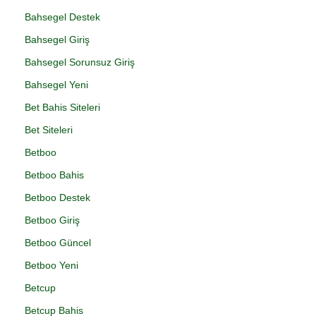
Bahsegel Destek
Bahsegel Giriş
Bahsegel Sorunsuz Giriş
Bahsegel Yeni
Bet Bahis Siteleri
Bet Siteleri
Betboo
Betboo Bahis
Betboo Destek
Betboo Giriş
Betboo Güncel
Betboo Yeni
Betcup
Betcup Bahis