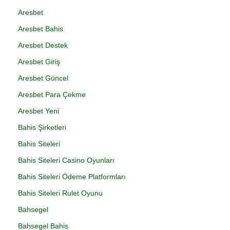
Aresbet
Aresbet Bahis
Aresbet Destek
Aresbet Giriş
Aresbet Güncel
Aresbet Para Çekme
Aresbet Yeni
Bahis Şirketleri
Bahis Siteleri
Bahis Siteleri Casino Oyunları
Bahis Siteleri Ödeme Platformları
Bahis Siteleri Rulet Oyunu
Bahsegel
Bahsegel Bahis