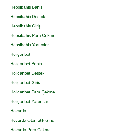
Hepsibahis Bahis
Hepsibahis Destek
Hepsibahis Giriş
Hepsibahis Para Çekme
Hepsibahis Yorumlar
Holiganbet
Holiganbet Bahis
Holiganbet Destek
Holiganbet Giriş
Holiganbet Para Çekme
Holiganbet Yorumlar
Hovarda
Hovarda Otomatik Giriş
Hovarda Para Çekme