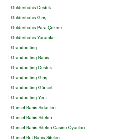
Goldenbahis Destek
Goldenbahis Giriş
Goldenbahis Para Çekme
Goldenbahis Yorumlar
Grandbetting
Grandbetting Bahis
Grandbetting Destek
Grandbetting Giriş
Grandbetting Güncel
Grandbetting Yeni
Güncel Bahis Şirketleri
Güncel Bahis Siteleri
Güncel Bahis Siteleri Casino Oyunları
Güncel Bet Bahis Siteleri