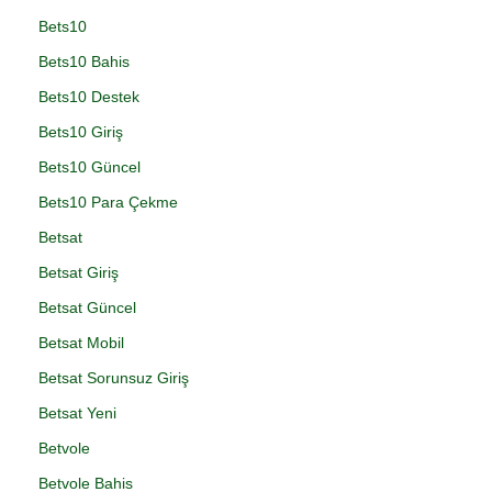
Bets10
Bets10 Bahis
Bets10 Destek
Bets10 Giriş
Bets10 Güncel
Bets10 Para Çekme
Betsat
Betsat Giriş
Betsat Güncel
Betsat Mobil
Betsat Sorunsuz Giriş
Betsat Yeni
Betvole
Betvole Bahis