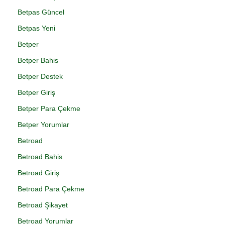
Betpas Güncel
Betpas Yeni
Betper
Betper Bahis
Betper Destek
Betper Giriş
Betper Para Çekme
Betper Yorumlar
Betroad
Betroad Bahis
Betroad Giriş
Betroad Para Çekme
Betroad Şikayet
Betroad Yorumlar