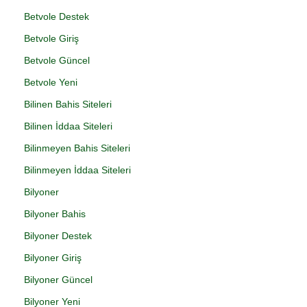
Betvole Destek
Betvole Giriş
Betvole Güncel
Betvole Yeni
Bilinen Bahis Siteleri
Bilinen İddaa Siteleri
Bilinmeyen Bahis Siteleri
Bilinmeyen İddaa Siteleri
Bilyoner
Bilyoner Bahis
Bilyoner Destek
Bilyoner Giriş
Bilyoner Güncel
Bilyoner Yeni