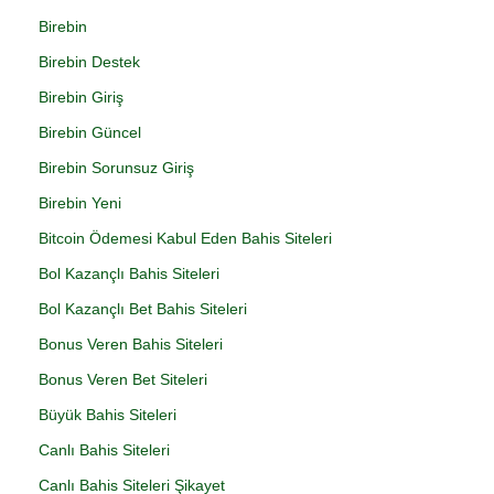
Birebin
Birebin Destek
Birebin Giriş
Birebin Güncel
Birebin Sorunsuz Giriş
Birebin Yeni
Bitcoin Ödemesi Kabul Eden Bahis Siteleri
Bol Kazançlı Bahis Siteleri
Bol Kazançlı Bet Bahis Siteleri
Bonus Veren Bahis Siteleri
Bonus Veren Bet Siteleri
Büyük Bahis Siteleri
Canlı Bahis Siteleri
Canlı Bahis Siteleri Şikayet