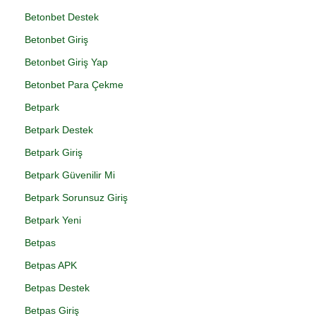
Betonbet Destek
Betonbet Giriş
Betonbet Giriş Yap
Betonbet Para Çekme
Betpark
Betpark Destek
Betpark Giriş
Betpark Güvenilir Mi
Betpark Sorunsuz Giriş
Betpark Yeni
Betpas
Betpas APK
Betpas Destek
Betpas Giriş