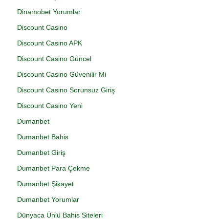
Dinamobet Yorumlar
Discount Casino
Discount Casino APK
Discount Casino Güncel
Discount Casino Güvenilir Mi
Discount Casino Sorunsuz Giriş
Discount Casino Yeni
Dumanbet
Dumanbet Bahis
Dumanbet Giriş
Dumanbet Para Çekme
Dumanbet Şikayet
Dumanbet Yorumlar
Dünyaca Ünlü Bahis Siteleri