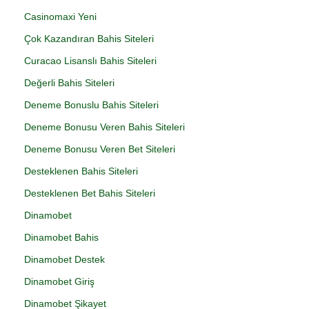
Casinomaxi Yeni
Çok Kazandıran Bahis Siteleri
Curacao Lisanslı Bahis Siteleri
Değerli Bahis Siteleri
Deneme Bonuslu Bahis Siteleri
Deneme Bonusu Veren Bahis Siteleri
Deneme Bonusu Veren Bet Siteleri
Desteklenen Bahis Siteleri
Desteklenen Bet Bahis Siteleri
Dinamobet
Dinamobet Bahis
Dinamobet Destek
Dinamobet Giriş
Dinamobet Şikayet