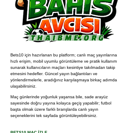
Bets10 için hazırlanan bu platform; canlı maç yayınlarına
hızlı erişim, mobil uyumlu görüntüleme ve pratik kullanım
sunarak kullanıcıların maçları kesintiye takılmadan takip
etmesini hedefler. Güncel yayın bağlantıları ve
yönlendirmelerle, aradığınız karşılaşmaya birkaç adımda
ulaşabilirsiniz.
Maç günlerinde yoğunluk yaşansa bile, sade arayüz
sayesinde doğru yayına kolayca geçiş yapabilir; futbol
başta olmak üzere farklı branşlarda canlı yayın
seçeneklerini tek sayfada görüntüleyebilirsiniz.
BETS10 MAÇ İZLE