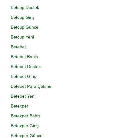
Betcup Destek
Betcup Giriş
Betcup Güncel
Betcup Yeni
Betebet
Betebet Bahis
Betebet Destek
Betebet Giriş
Betebet Para Çekme
Betebet Yeni
Betexper
Betexper Bahis
Betexper Giriş
Betexper Güncel