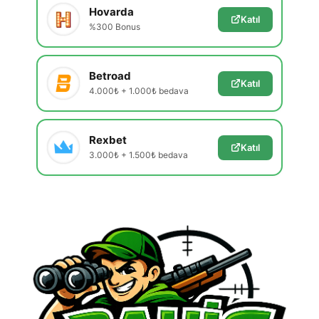
Hovarda
Katıl
%300 Bonus
Betroad
Katıl
4.000₺ + 1.000₺ bedava
Rexbet
Katıl
3.000₺ + 1.500₺ bedava