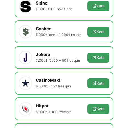
Spino
Katıl
2.000 USDT nakit iade
Casher
Katıl
5.000₺ iade + 1.000₺ risksiz
Jokera
Katıl
3.000₺ %200 + 50 freespin
CasinoMaxi
Katıl
6.500₺ + 150 freespin
Hitpot
Katıl
5.000₺ + 100 freespin