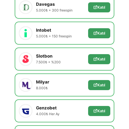
Davegas
Katıl
5.000₺ + 300 freespin
Intobet
Katıl
5.000₺ + 150 freespin
Slotbon
Katıl
7.500₺ + %200
Milyar
Katıl
8.000₺
Genzobet
Katıl
4.000₺ Her Ay