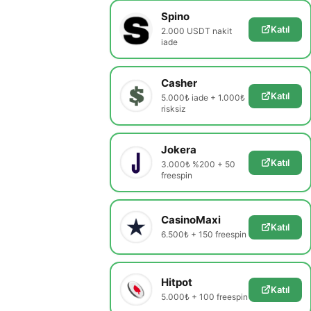
Spino
Katıl
2.000 USDT nakit
iade
Casher
Katıl
5.000₺ iade + 1.000₺
risksiz
Jokera
Katıl
3.000₺ %200 + 50
freespin
CasinoMaxi
Katıl
6.500₺ + 150 freespin
Hitpot
Katıl
5.000₺ + 100 freespin