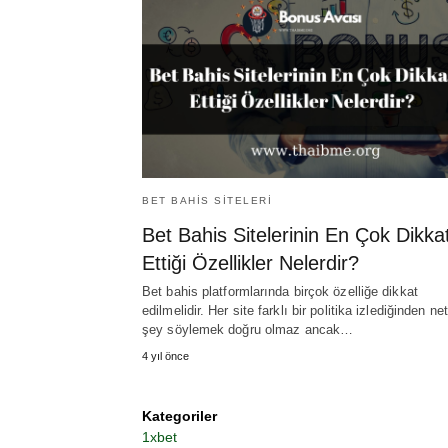
BET BAHIS SITELERI
Bet Bahis Sitelerinin En Çok Dikka
Ettiği Özellikler Nelerdir?
Bet bahis platformlarında birçok özelliğe dikkat
edilmelidir. Her site farklı bir politika izlediğinden net
şey söylemek doğru olmaz ancak…
4 yıl önce
Kategoriler
1xbet