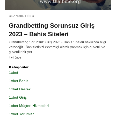
GRANDBETTING
Grandbetting Sorunsuz Giriş
2023 – Bahis Siteleri
Grandbetting Sorunsuz Giriş 2023 - Bahis Siteleri hakkında bilgi
vereceğiz. Bahislerinizi çevrimiçi olarak yapmak için güvenli ve
güvenilir bir yer…
4 yıl önce
Kategoriler
1xbet
1xbet Bahis
1xbet Destek
1xbet Giriş
1xbet Müşteri Hizmetleri
1xbet Yorumlar