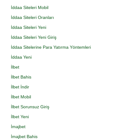
İddaa Siteleri Mobil
İddaa Siteleri Oranları
İddaa Siteleri Yeni
İddaa Siteleri Yeni Giriş
İddaa Sitelerine Para Yatırma Yöntemleri
İddaa Yeni
İlbet
İlbet Bahis
İlbet İndir
İlbet Mobil
İlbet Sorunsuz Giriş
İlbet Yeni
İmajbet
İmajbet Bahis