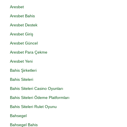
Aresbet
Aresbet Bahis
Aresbet Destek
Aresbet Giriş
Aresbet Güncel
Aresbet Para Çekme
Aresbet Yeni
Bahis Şirketleri
Bahis Siteleri
Bahis Siteleri Casino Oyunları
Bahis Siteleri Ödeme Platformları
Bahis Siteleri Rulet Oyunu
Bahsegel
Bahsegel Bahis