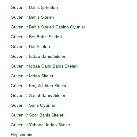
Güvenilir Bahis Şirketleri
Güvenilir Bahis Siteleri
Güvenilir Bahis Siteleri Casino Oyunları
Güvenilir Bet Bahis Siteleri
Güvenilir Bet Siteleri
Güvenilir İddaa Bahis Siteleri
Güvenilir İddaa Canlı Bahis Siteleri
Güvenilir İddaa Siteleri
Güvenilir Kaçak İddaa Siteleri
Güvenilir Sanal Bahis Siteleri
Güvenilir Şans Oyunları
Güvenilir Spor Bahis Siteleri
Güvenilir Yabancı İddaa Siteleri
Hepsibahis