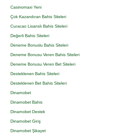
Casinomaxi Yeni
Çok Kazandıran Bahis Siteleri
Curacao Lisanslı Bahis Siteleri
Değerli Bahis Siteleri
Deneme Bonuslu Bahis Siteleri
Deneme Bonusu Veren Bahis Siteleri
Deneme Bonusu Veren Bet Siteleri
Desteklenen Bahis Siteleri
Desteklenen Bet Bahis Siteleri
Dinamobet
Dinamobet Bahis
Dinamobet Destek
Dinamobet Giriş
Dinamobet Şikayet