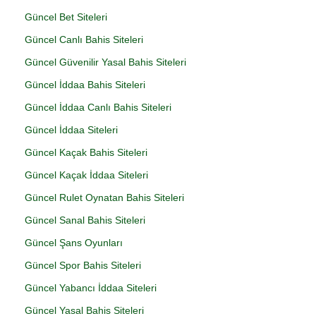
Güncel Bet Siteleri
Güncel Canlı Bahis Siteleri
Güncel Güvenilir Yasal Bahis Siteleri
Güncel İddaa Bahis Siteleri
Güncel İddaa Canlı Bahis Siteleri
Güncel İddaa Siteleri
Güncel Kaçak Bahis Siteleri
Güncel Kaçak İddaa Siteleri
Güncel Rulet Oynatan Bahis Siteleri
Güncel Sanal Bahis Siteleri
Güncel Şans Oyunları
Güncel Spor Bahis Siteleri
Güncel Yabancı İddaa Siteleri
Güncel Yasal Bahis Siteleri