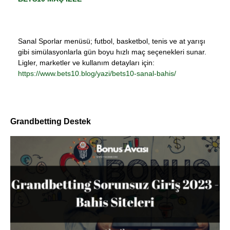
Sanal Sporlar menüsü; futbol, basketbol, tenis ve at yarışı
gibi simülasyonlarla gün boyu hızlı maç seçenekleri sunar.
Ligler, marketler ve kullanım detayları için:
https://www.bets10.blog/yazi/bets10-sanal-bahis/
Grandbetting Destek