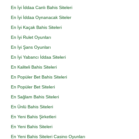
En İyi İddaa Canlı Bahis Siteleri
En İyi İddaa Oynanacak Siteler
En İyi Kaçak Bahis Siteleri
En İyi Rulet Oyunları
En İyi Şans Oyunları
En İyi Yabancı İddaa Siteleri
En Kaliteli Bahis Siteleri
En Popüler Bet Bahis Siteleri
En Popüler Bet Siteleri
En Sağlam Bahis Siteleri
En Ünlü Bahis Siteleri
En Yeni Bahis Şirketleri
En Yeni Bahis Siteleri
En Yeni Bahis Siteleri Casino Oyunları