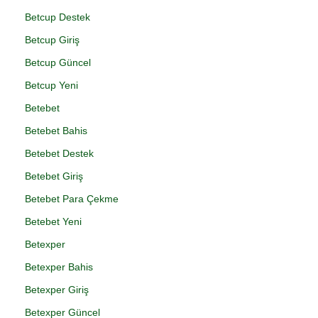
Betcup Destek
Betcup Giriş
Betcup Güncel
Betcup Yeni
Betebet
Betebet Bahis
Betebet Destek
Betebet Giriş
Betebet Para Çekme
Betebet Yeni
Betexper
Betexper Bahis
Betexper Giriş
Betexper Güncel