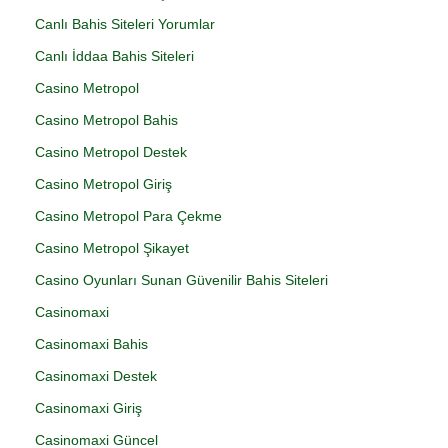
Canlı Bahis Siteleri Yorumlar
Canlı İddaa Bahis Siteleri
Casino Metropol
Casino Metropol Bahis
Casino Metropol Destek
Casino Metropol Giriş
Casino Metropol Para Çekme
Casino Metropol Şikayet
Casino Oyunları Sunan Güvenilir Bahis Siteleri
Casinomaxi
Casinomaxi Bahis
Casinomaxi Destek
Casinomaxi Giriş
Casinomaxi Güncel