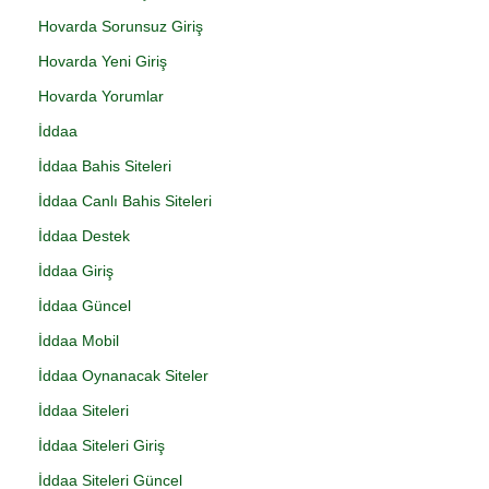
Hovarda Sorunsuz Giriş
Hovarda Yeni Giriş
Hovarda Yorumlar
İddaa
İddaa Bahis Siteleri
İddaa Canlı Bahis Siteleri
İddaa Destek
İddaa Giriş
İddaa Güncel
İddaa Mobil
İddaa Oynanacak Siteler
İddaa Siteleri
İddaa Siteleri Giriş
İddaa Siteleri Güncel