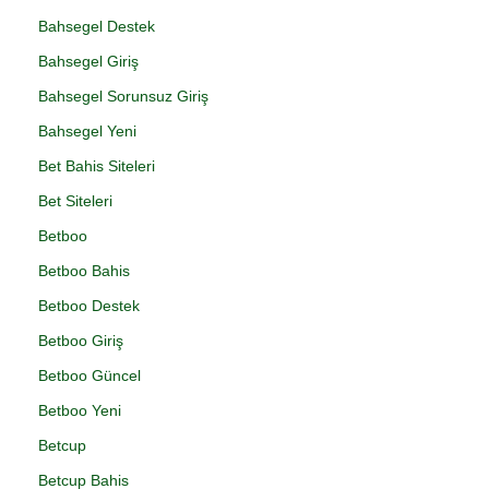
Bahsegel Destek
Bahsegel Giriş
Bahsegel Sorunsuz Giriş
Bahsegel Yeni
Bet Bahis Siteleri
Bet Siteleri
Betboo
Betboo Bahis
Betboo Destek
Betboo Giriş
Betboo Güncel
Betboo Yeni
Betcup
Betcup Bahis