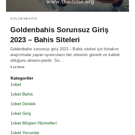
GOLDENBAHIS
Goldenbahis Sorunsuz Giriş
2023 – Bahis Siteleri
Goldenbahis sorunsuz giriş 2023 – Bahis siteleri için birtakım
araştırmalar yapan oyuncuların bet sitesinin güvenli ve kaliteli
olduğunu aktarmışlardır. Siz…
4 yıl önce
Kategoriler
1xbet
1xbet Bahis
1xbet Destek
1xbet Giriş
1xbet Müşteri Hizmetleri
1xbet Yorumlar