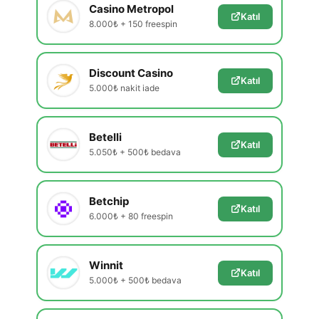
Casino Metropol
Katıl
8.000₺ + 150 freespin
Discount Casino
Katıl
5.000₺ nakit iade
Betelli
Katıl
5.050₺ + 500₺ bedava
Betchip
Katıl
6.000₺ + 80 freespin
Winnit
Katıl
5.000₺ + 500₺ bedava