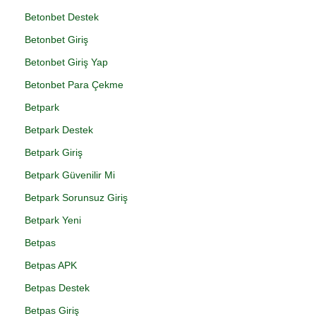
Betonbet Destek
Betonbet Giriş
Betonbet Giriş Yap
Betonbet Para Çekme
Betpark
Betpark Destek
Betpark Giriş
Betpark Güvenilir Mi
Betpark Sorunsuz Giriş
Betpark Yeni
Betpas
Betpas APK
Betpas Destek
Betpas Giriş