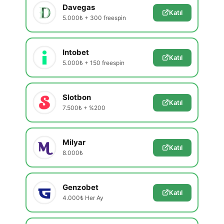
Davegas
Katıl
5.000₺ + 300 freespin
Intobet
Katıl
5.000₺ + 150 freespin
Slotbon
Katıl
7.500₺ + %200
Milyar
Katıl
8.000₺
Genzobet
Katıl
4.000₺ Her Ay