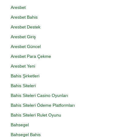
Aresbet
Aresbet Bahis
Aresbet Destek
Aresbet Giriş
Aresbet Güncel
Aresbet Para Çekme
Aresbet Yeni
Bahis Şirketleri
Bahis Siteleri
Bahis Siteleri Casino Oyunları
Bahis Siteleri Ödeme Platformları
Bahis Siteleri Rulet Oyunu
Bahsegel
Bahsegel Bahis