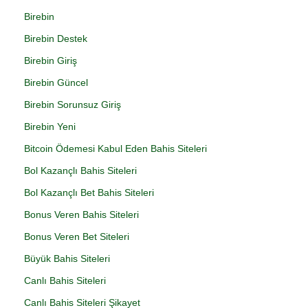
Birebin
Birebin Destek
Birebin Giriş
Birebin Güncel
Birebin Sorunsuz Giriş
Birebin Yeni
Bitcoin Ödemesi Kabul Eden Bahis Siteleri
Bol Kazançlı Bahis Siteleri
Bol Kazançlı Bet Bahis Siteleri
Bonus Veren Bahis Siteleri
Bonus Veren Bet Siteleri
Büyük Bahis Siteleri
Canlı Bahis Siteleri
Canlı Bahis Siteleri Şikayet