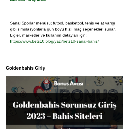
Sanal Sporlar menüsü; futbol, basketbol, tenis ve at yarışı
gibi simülasyonlarla gün boyu hızlı maç seçenekleri sunar.
Ligler, marketler ve kullanım detayları için:
https://www.bets10.blog/yazi/bets10-sanal-bahis/
Goldenbahis Giriş