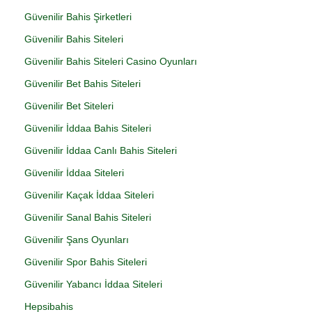
Güvenilir Bahis Şirketleri
Güvenilir Bahis Siteleri
Güvenilir Bahis Siteleri Casino Oyunları
Güvenilir Bet Bahis Siteleri
Güvenilir Bet Siteleri
Güvenilir İddaa Bahis Siteleri
Güvenilir İddaa Canlı Bahis Siteleri
Güvenilir İddaa Siteleri
Güvenilir Kaçak İddaa Siteleri
Güvenilir Sanal Bahis Siteleri
Güvenilir Şans Oyunları
Güvenilir Spor Bahis Siteleri
Güvenilir Yabancı İddaa Siteleri
Hepsibahis