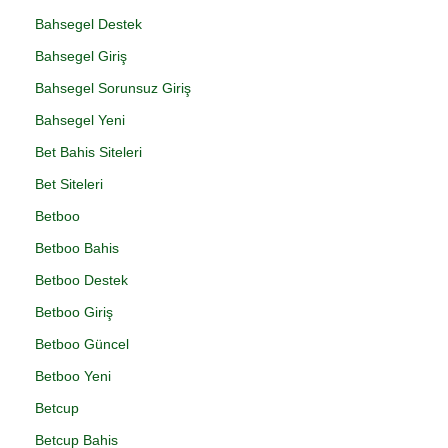
Bahsegel Destek
Bahsegel Giriş
Bahsegel Sorunsuz Giriş
Bahsegel Yeni
Bet Bahis Siteleri
Bet Siteleri
Betboo
Betboo Bahis
Betboo Destek
Betboo Giriş
Betboo Güncel
Betboo Yeni
Betcup
Betcup Bahis