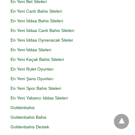
En Yeni Bet Siteleri
En Yeni Canlı Bahis Siteleri
En Yeni İddaa Bahis Siteleri
En Yeni İddaa Canlı Bahis Siteleri
En Yeni İddaa Oynanacak Siteler
En Yeni İddaa Siteleri
En Yeni Kaçak Bahis Siteleri
En Yeni Rulet Oyunları
En Yeni Şans Oyunları
En Yeni Spor Bahis Siteleri
En Yeni Yabancı İddaa Siteleri
Goldenbahis
Goldenbahis Bahis
Goldenbahis Destek