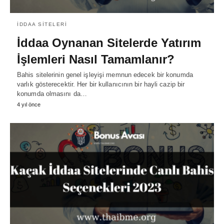
İDDAA SITELERI
İddaa Oynanan Sitelerde Yatırım
İşlemleri Nasıl Tamamlanır?
Bahis sitelerinin genel işleyişi memnun edecek bir konumda
varlık gösterecektir. Her bir kullanıcının bir hayli cazip bir
konumda olmasını da…
4 yıl önce