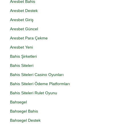
Aresbet Bahis
Aresbet Destek
Aresbet Giriş
Aresbet Güncel
Aresbet Para Çekme
Aresbet Yeni
Bahis Şirketleri
Bahis Siteleri
Bahis Siteleri Casino Oyunları
Bahis Siteleri Ödeme Platformları
Bahis Siteleri Rulet Oyunu
Bahsegel
Bahsegel Bahis
Bahsegel Destek