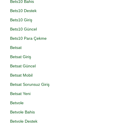
Bets10 Bahis
Bets10 Destek
Bets10 Giriş
Bets10 Güncel
Bets10 Para Çekme
Betsat
Betsat Giriş
Betsat Güncel
Betsat Mobil
Betsat Sorunsuz Giriş
Betsat Yeni
Betvole
Betvole Bahis
Betvole Destek