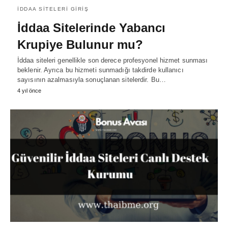
İDDAA SITELERI GIRIŞ
İddaa Sitelerinde Yabancı
Krupiye Bulunur mu?
İddaa siteleri genellikle son derece profesyonel hizmet sunması
beklenir. Ayrıca bu hizmeti sunmadığı takdirde kullanıcı
sayısının azalmasıyla sonuçlanan sitelerdir. Bu…
4 yıl önce