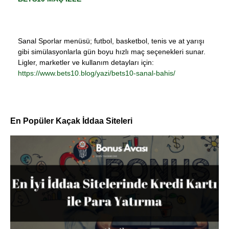
Sanal Sporlar menüsü; futbol, basketbol, tenis ve at yarışı
gibi simülasyonlarla gün boyu hızlı maç seçenekleri sunar.
Ligler, marketler ve kullanım detayları için:
https://www.bets10.blog/yazi/bets10-sanal-bahis/
En Popüler Kaçak İddaa Siteleri