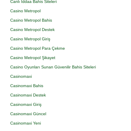
Canlı İddaa Bahis Siteleri
Casino Metropol
Casino Metropol Bahis
Casino Metropol Destek
Casino Metropol Giriş
Casino Metropol Para Çekme
Casino Metropol Şikayet
Casino Oyunları Sunan Güvenilir Bahis Siteleri
Casinomaxi
Casinomaxi Bahis
Casinomaxi Destek
Casinomaxi Giriş
Casinomaxi Güncel
Casinomaxi Yeni