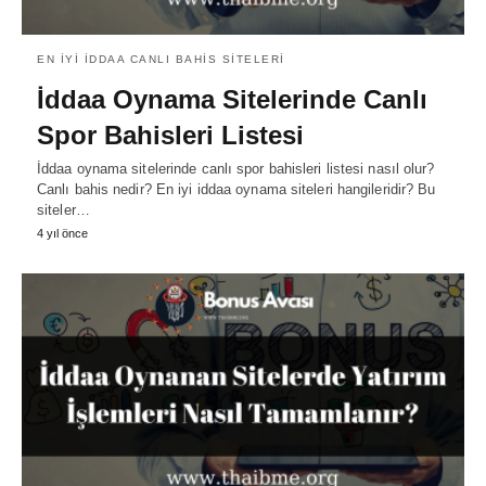
EN İYI İDDAA CANLI BAHIS SITELERI
İddaa Oynama Sitelerinde Canlı
Spor Bahisleri Listesi
İddaa oynama sitelerinde canlı spor bahisleri listesi nasıl olur?
Canlı bahis nedir? En iyi iddaa oynama siteleri hangileridir? Bu
siteler…
4 yıl önce