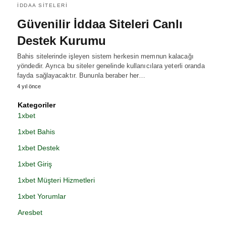
İDDAA SITELERI
Güvenilir İddaa Siteleri Canlı
Destek Kurumu
Bahis sitelerinde işleyen sistem herkesin memnun kalacağı
yöndedir. Ayrıca bu siteler genelinde kullanıcılara yeterli oranda
fayda sağlayacaktır. Bununla beraber her…
4 yıl önce
Kategoriler
1xbet
1xbet Bahis
1xbet Destek
1xbet Giriş
1xbet Müşteri Hizmetleri
1xbet Yorumlar
Aresbet