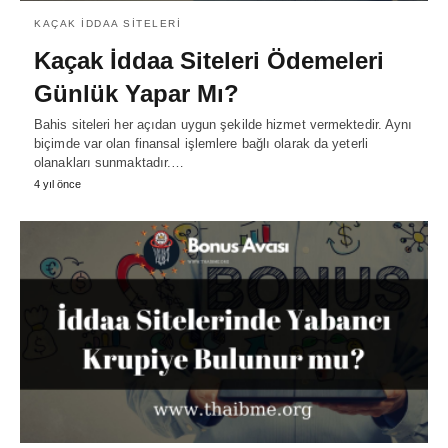
KAÇAK İDDAA SITELERI
Kaçak İddaa Siteleri Ödemeleri
Günlük Yapar Mı?
Bahis siteleri her açıdan uygun şekilde hizmet vermektedir. Aynı
biçimde var olan finansal işlemlere bağlı olarak da yeterli
olanakları sunmaktadır.…
4 yıl önce