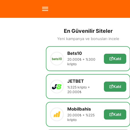
En Güvenilir Siteler
Yeni kampanya ve bonusları incele
Bets10
Katıl
20.000₺ + %300
kripto
JETBET
Katıl
%325 kripto +
20.000₺
Mobilbahis
Katıl
20.000₺ + %225
kripto