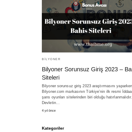
BILYONER
Bilyoner Sorunsuz Giriş 2023 – Ba
Siteleri
Bilyoner sorunsuz giriş 2023 araştırmasını yaparken
Bilyoner.com markasının Türkiye’nin ilk resmi İddaa
şans oyunları sitelerinden biri olduğu hatırlanmalıdır
Devletin…
4 yıl önce
Kategoriler