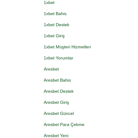
1xbet
1xbet Bahis
1xbet Destek
1xbet Giriş
1xbet Müşteri Hizmetleri
1xbet Yorumlar
Aresbet
Aresbet Bahis
Aresbet Destek
Aresbet Giriş
Aresbet Güncel
Aresbet Para Çekme
Aresbet Yeni