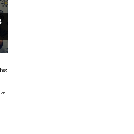
his
,
 ve
.