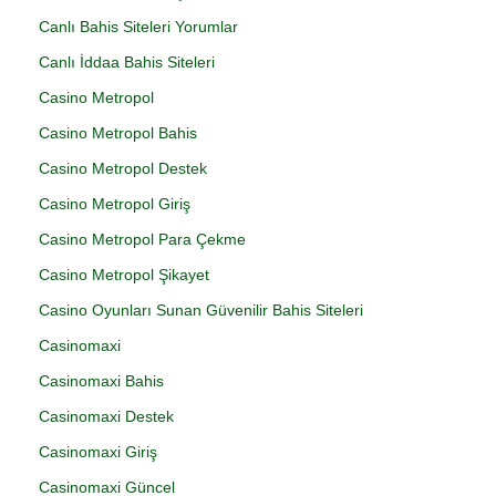
Canlı Bahis Siteleri Yorumlar
Canlı İddaa Bahis Siteleri
Casino Metropol
Casino Metropol Bahis
Casino Metropol Destek
Casino Metropol Giriş
Casino Metropol Para Çekme
Casino Metropol Şikayet
Casino Oyunları Sunan Güvenilir Bahis Siteleri
Casinomaxi
Casinomaxi Bahis
Casinomaxi Destek
Casinomaxi Giriş
Casinomaxi Güncel