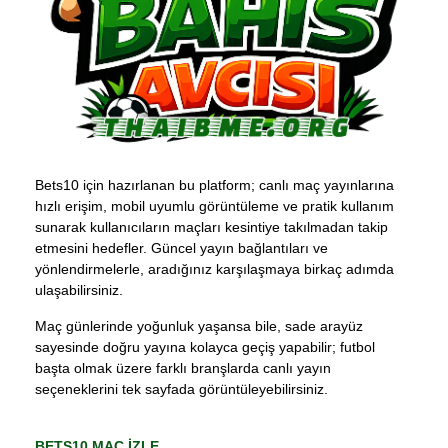
Bets10 için hazırlanan bu platform; canlı maç yayınlarına
hızlı erişim, mobil uyumlu görüntüleme ve pratik kullanım
sunarak kullanıcıların maçları kesintiye takılmadan takip
etmesini hedefler. Güncel yayın bağlantıları ve
yönlendirmelerle, aradığınız karşılaşmaya birkaç adımda
ulaşabilirsiniz.
Maç günlerinde yoğunluk yaşansa bile, sade arayüz
sayesinde doğru yayına kolayca geçiş yapabilir; futbol
başta olmak üzere farklı branşlarda canlı yayın
seçeneklerini tek sayfada görüntüleyebilirsiniz.
BETS10 MAÇ İZLE