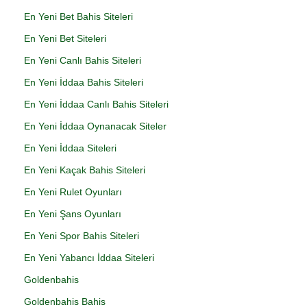
En Yeni Bet Bahis Siteleri
En Yeni Bet Siteleri
En Yeni Canlı Bahis Siteleri
En Yeni İddaa Bahis Siteleri
En Yeni İddaa Canlı Bahis Siteleri
En Yeni İddaa Oynanacak Siteler
En Yeni İddaa Siteleri
En Yeni Kaçak Bahis Siteleri
En Yeni Rulet Oyunları
En Yeni Şans Oyunları
En Yeni Spor Bahis Siteleri
En Yeni Yabancı İddaa Siteleri
Goldenbahis
Goldenbahis Bahis