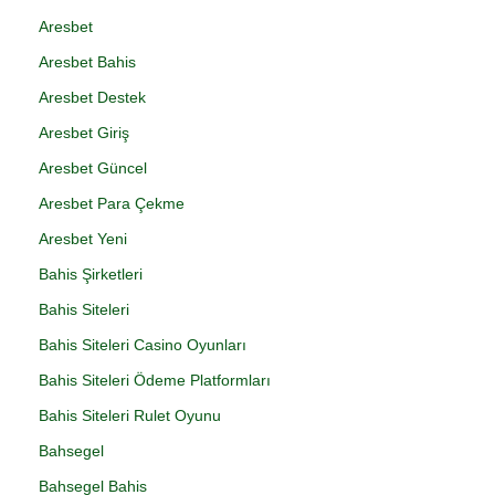
Aresbet
Aresbet Bahis
Aresbet Destek
Aresbet Giriş
Aresbet Güncel
Aresbet Para Çekme
Aresbet Yeni
Bahis Şirketleri
Bahis Siteleri
Bahis Siteleri Casino Oyunları
Bahis Siteleri Ödeme Platformları
Bahis Siteleri Rulet Oyunu
Bahsegel
Bahsegel Bahis