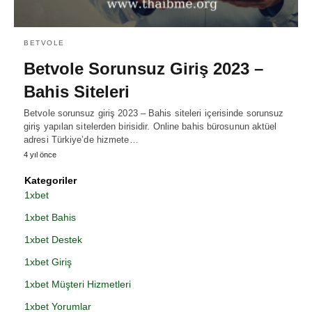
BETVOLE
Betvole Sorunsuz Giriş 2023 –
Bahis Siteleri
Betvole sorunsuz giriş 2023 – Bahis siteleri içerisinde sorunsuz
giriş yapılan sitelerden birisidir. Online bahis bürosunun aktüel
adresi Türkiye’de hizmete…
4 yıl önce
Kategoriler
1xbet
1xbet Bahis
1xbet Destek
1xbet Giriş
1xbet Müşteri Hizmetleri
1xbet Yorumlar