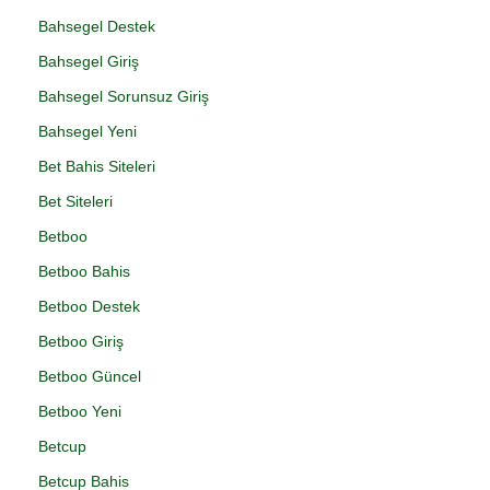
Bahsegel Destek
Bahsegel Giriş
Bahsegel Sorunsuz Giriş
Bahsegel Yeni
Bet Bahis Siteleri
Bet Siteleri
Betboo
Betboo Bahis
Betboo Destek
Betboo Giriş
Betboo Güncel
Betboo Yeni
Betcup
Betcup Bahis