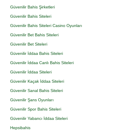
Güvenilir Bahis Şirketleri
Güvenilir Bahis Siteleri
Güvenilir Bahis Siteleri Casino Oyunları
Güvenilir Bet Bahis Siteleri
Güvenilir Bet Siteleri
Güvenilir İddaa Bahis Siteleri
Güvenilir İddaa Canlı Bahis Siteleri
Güvenilir İddaa Siteleri
Güvenilir Kaçak İddaa Siteleri
Güvenilir Sanal Bahis Siteleri
Güvenilir Şans Oyunları
Güvenilir Spor Bahis Siteleri
Güvenilir Yabancı İddaa Siteleri
Hepsibahis