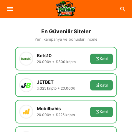
En Güvenilir Siteler
Yeni kampanya ve bonusları incele
Bets10
Katıl
20.000₺ + %300 kripto
JETBET
Katıl
%325 kripto + 20.000₺
Mobilbahis
Katıl
20.000₺ + %225 kripto