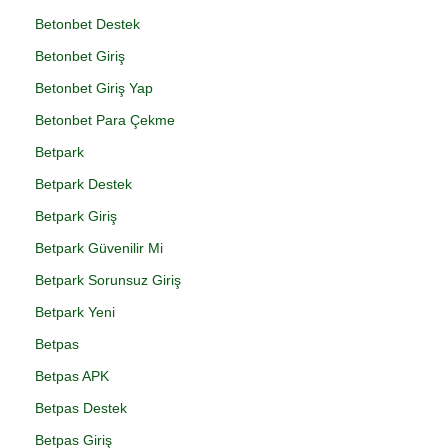
Betonbet Destek
Betonbet Giriş
Betonbet Giriş Yap
Betonbet Para Çekme
Betpark
Betpark Destek
Betpark Giriş
Betpark Güvenilir Mi
Betpark Sorunsuz Giriş
Betpark Yeni
Betpas
Betpas APK
Betpas Destek
Betpas Giriş