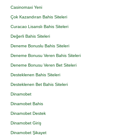
Casinomaxi Yeni
Çok Kazandıran Bahis Siteleri
Curacao Lisanslı Bahis Siteleri
Değerli Bahis Siteleri
Deneme Bonuslu Bahis Siteleri
Deneme Bonusu Veren Bahis Siteleri
Deneme Bonusu Veren Bet Siteleri
Desteklenen Bahis Siteleri
Desteklenen Bet Bahis Siteleri
Dinamobet
Dinamobet Bahis
Dinamobet Destek
Dinamobet Giriş
Dinamobet Şikayet