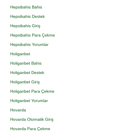
Hepsibahis Bahis
Hepsibahis Destek
Hepsibahis Giriş
Hepsibahis Para Çekme
Hepsibahis Yorumlar
Holiganbet
Holiganbet Bahis
Holiganbet Destek
Holiganbet Giriş
Holiganbet Para Çekme
Holiganbet Yorumlar
Hovarda
Hovarda Otomatik Giriş
Hovarda Para Çekme