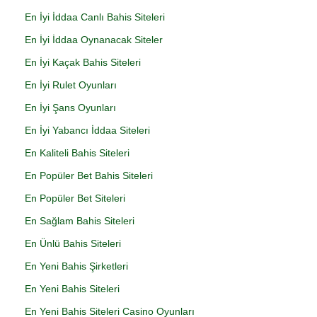
En İyi İddaa Canlı Bahis Siteleri
En İyi İddaa Oynanacak Siteler
En İyi Kaçak Bahis Siteleri
En İyi Rulet Oyunları
En İyi Şans Oyunları
En İyi Yabancı İddaa Siteleri
En Kaliteli Bahis Siteleri
En Popüler Bet Bahis Siteleri
En Popüler Bet Siteleri
En Sağlam Bahis Siteleri
En Ünlü Bahis Siteleri
En Yeni Bahis Şirketleri
En Yeni Bahis Siteleri
En Yeni Bahis Siteleri Casino Oyunları