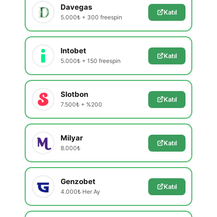
Davegas
Katıl
5.000₺ + 300 freespin
Intobet
Katıl
5.000₺ + 150 freespin
Slotbon
Katıl
7.500₺ + %200
Milyar
Katıl
8.000₺
Genzobet
Katıl
4.000₺ Her Ay