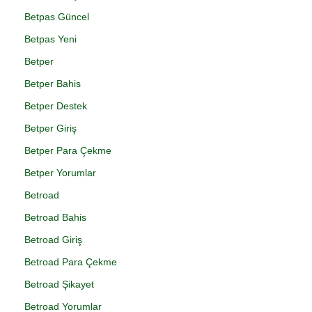
Betpas Güncel
Betpas Yeni
Betper
Betper Bahis
Betper Destek
Betper Giriş
Betper Para Çekme
Betper Yorumlar
Betroad
Betroad Bahis
Betroad Giriş
Betroad Para Çekme
Betroad Şikayet
Betroad Yorumlar