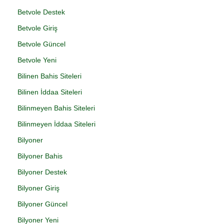
Betvole Destek
Betvole Giriş
Betvole Güncel
Betvole Yeni
Bilinen Bahis Siteleri
Bilinen İddaa Siteleri
Bilinmeyen Bahis Siteleri
Bilinmeyen İddaa Siteleri
Bilyoner
Bilyoner Bahis
Bilyoner Destek
Bilyoner Giriş
Bilyoner Güncel
Bilyoner Yeni