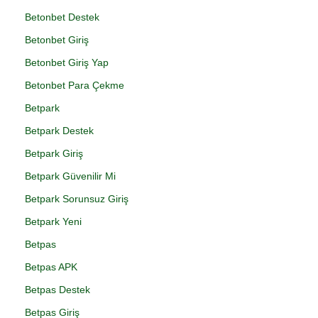
Betonbet Destek
Betonbet Giriş
Betonbet Giriş Yap
Betonbet Para Çekme
Betpark
Betpark Destek
Betpark Giriş
Betpark Güvenilir Mi
Betpark Sorunsuz Giriş
Betpark Yeni
Betpas
Betpas APK
Betpas Destek
Betpas Giriş