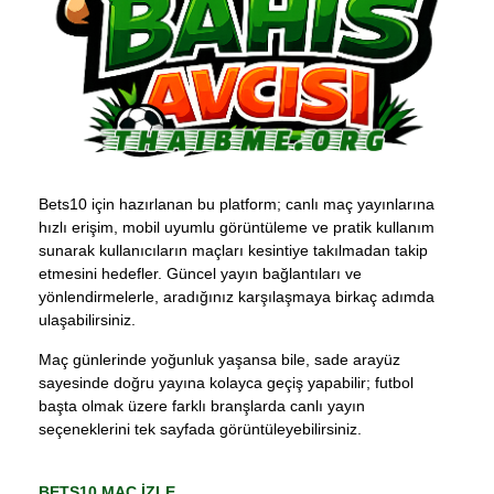
Bets10 için hazırlanan bu platform; canlı maç yayınlarına
hızlı erişim, mobil uyumlu görüntüleme ve pratik kullanım
sunarak kullanıcıların maçları kesintiye takılmadan takip
etmesini hedefler. Güncel yayın bağlantıları ve
yönlendirmelerle, aradığınız karşılaşmaya birkaç adımda
ulaşabilirsiniz.
Maç günlerinde yoğunluk yaşansa bile, sade arayüz
sayesinde doğru yayına kolayca geçiş yapabilir; futbol
başta olmak üzere farklı branşlarda canlı yayın
seçeneklerini tek sayfada görüntüleyebilirsiniz.
BETS10 MAÇ İZLE