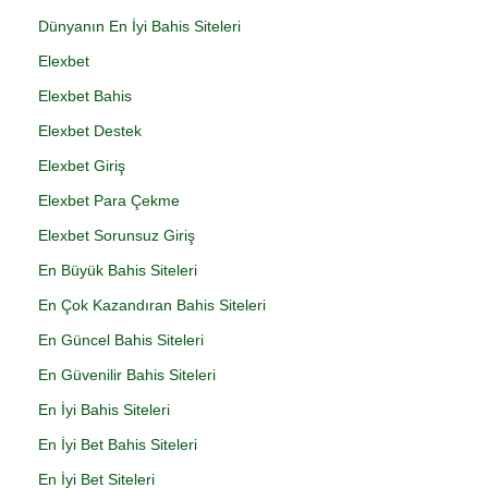
Dünyanın En İyi Bahis Siteleri
Elexbet
Elexbet Bahis
Elexbet Destek
Elexbet Giriş
Elexbet Para Çekme
Elexbet Sorunsuz Giriş
En Büyük Bahis Siteleri
En Çok Kazandıran Bahis Siteleri
En Güncel Bahis Siteleri
En Güvenilir Bahis Siteleri
En İyi Bahis Siteleri
En İyi Bet Bahis Siteleri
En İyi Bet Siteleri