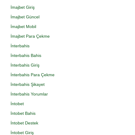
İmajbet Giriş
İmajbet Güncel
İmajbet Mobil
İmajbet Para Çekme
İnterbahis
İnterbahis Bahis
İnterbahis Giriş
İnterbahis Para Çekme
İnterbahis Şikayet
İnterbahis Yorumlar
İntobet
İntobet Bahis
İntobet Destek
İntobet Giriş