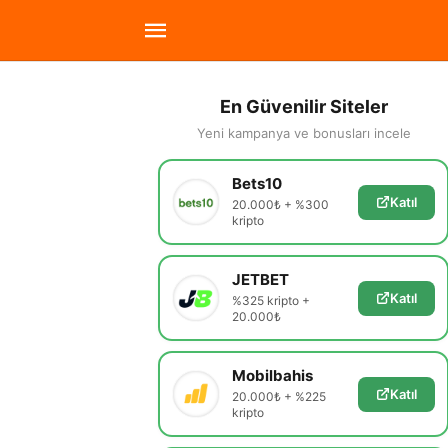
En Güvenilir Siteler
Yeni kampanya ve bonusları incele
Bets10
Katıl
20.000₺ + %300
kripto
JETBET
Katıl
%325 kripto +
20.000₺
Mobilbahis
Katıl
20.000₺ + %225
kripto