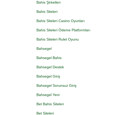
Bahis Şirketleri
Bahis Siteleri
Bahis Siteleri Casino Oyunları
Bahis Siteleri Ödeme Platformları
Bahis Siteleri Rulet Oyunu
Bahsegel
Bahsegel Bahis
Bahsegel Destek
Bahsegel Giriş
Bahsegel Sorunsuz Giriş
Bahsegel Yeni
Bet Bahis Siteleri
Bet Siteleri