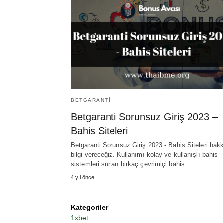
BETGARANTI
Betgaranti Sorunsuz Giriş 2023 –
Bahis Siteleri
Betgaranti Sorunsuz Giriş 2023 - Bahis Siteleri hak
bilgi vereceğiz. Kullanımı kolay ve kullanışlı bahis
sistemleri sunan birkaç çevrimiçi bahis…
4 yıl önce
Kategoriler
1xbet