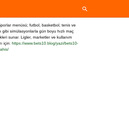
porlar menüsü; futbol, basketbol, tenis ve
şı gibi simülasyonlarla gün boyu hızlı maç
leri sunar. Ligler, marketler ve kullanım
ı için:
https://www.bets10.blog/yazi/bets10-
Typ
ahis/
your
sea
que
and
hit
ente