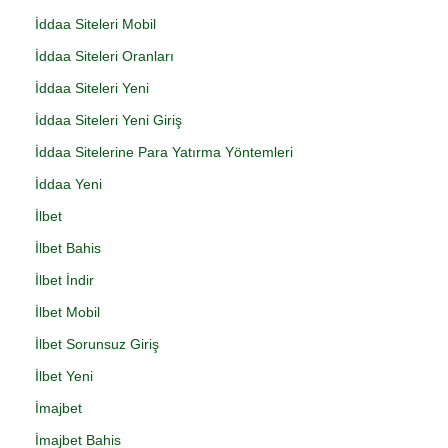
İddaa Siteleri Mobil
İddaa Siteleri Oranları
İddaa Siteleri Yeni
İddaa Siteleri Yeni Giriş
İddaa Sitelerine Para Yatırma Yöntemleri
İddaa Yeni
İlbet
İlbet Bahis
İlbet İndir
İlbet Mobil
İlbet Sorunsuz Giriş
İlbet Yeni
İmajbet
İmajbet Bahis