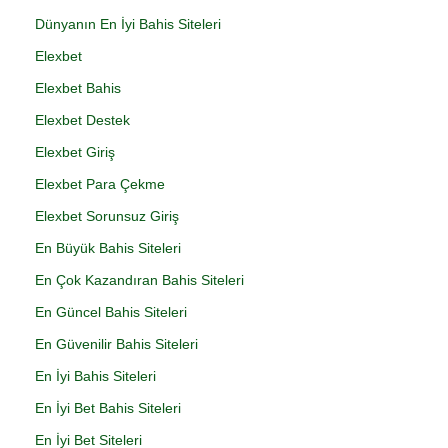
Dünyanın En İyi Bahis Siteleri
Elexbet
Elexbet Bahis
Elexbet Destek
Elexbet Giriş
Elexbet Para Çekme
Elexbet Sorunsuz Giriş
En Büyük Bahis Siteleri
En Çok Kazandıran Bahis Siteleri
En Güncel Bahis Siteleri
En Güvenilir Bahis Siteleri
En İyi Bahis Siteleri
En İyi Bet Bahis Siteleri
En İyi Bet Siteleri