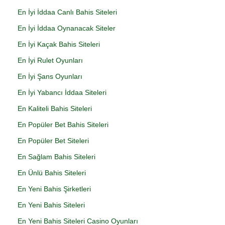
En İyi İddaa Canlı Bahis Siteleri
En İyi İddaa Oynanacak Siteler
En İyi Kaçak Bahis Siteleri
En İyi Rulet Oyunları
En İyi Şans Oyunları
En İyi Yabancı İddaa Siteleri
En Kaliteli Bahis Siteleri
En Popüler Bet Bahis Siteleri
En Popüler Bet Siteleri
En Sağlam Bahis Siteleri
En Ünlü Bahis Siteleri
En Yeni Bahis Şirketleri
En Yeni Bahis Siteleri
En Yeni Bahis Siteleri Casino Oyunları