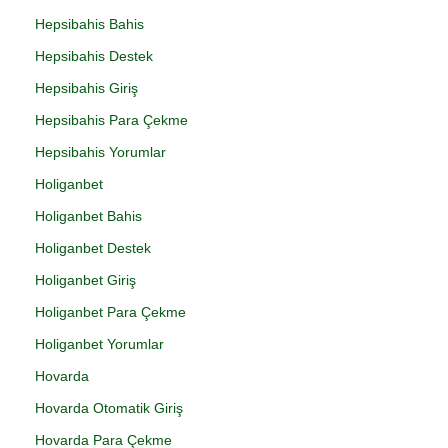
Hepsibahis Bahis
Hepsibahis Destek
Hepsibahis Giriş
Hepsibahis Para Çekme
Hepsibahis Yorumlar
Holiganbet
Holiganbet Bahis
Holiganbet Destek
Holiganbet Giriş
Holiganbet Para Çekme
Holiganbet Yorumlar
Hovarda
Hovarda Otomatik Giriş
Hovarda Para Çekme