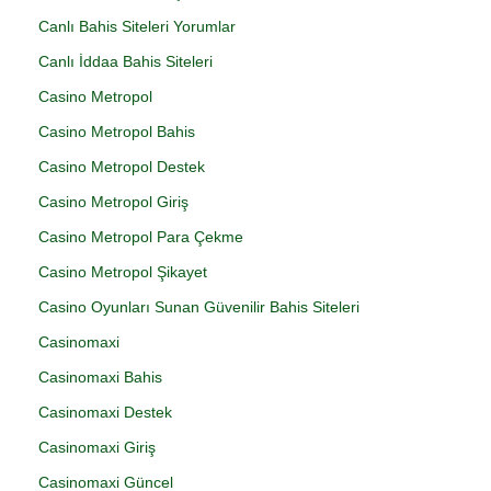
Canlı Bahis Siteleri Yorumlar
Canlı İddaa Bahis Siteleri
Casino Metropol
Casino Metropol Bahis
Casino Metropol Destek
Casino Metropol Giriş
Casino Metropol Para Çekme
Casino Metropol Şikayet
Casino Oyunları Sunan Güvenilir Bahis Siteleri
Casinomaxi
Casinomaxi Bahis
Casinomaxi Destek
Casinomaxi Giriş
Casinomaxi Güncel