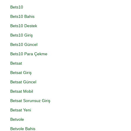
Bets10
Bets10 Bahis
Bets10 Destek
Bets10 Giriş
Bets10 Güncel
Bets10 Para Çekme
Betsat
Betsat Giriş
Betsat Güncel
Betsat Mobil
Betsat Sorunsuz Giriş
Betsat Yeni
Betvole
Betvole Bahis