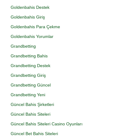
Goldenbahis Destek
Goldenbahis Giriş
Goldenbahis Para Çekme
Goldenbahis Yorumlar
Grandbetting
Grandbetting Bahis
Grandbetting Destek
Grandbetting Giriş
Grandbetting Güncel
Grandbetting Yeni
Güncel Bahis Şirketleri
Güncel Bahis Siteleri
Güncel Bahis Siteleri Casino Oyunları
Güncel Bet Bahis Siteleri