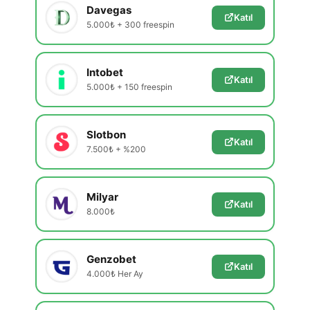
Davegas
Katıl
5.000₺ + 300 freespin
Intobet
Katıl
5.000₺ + 150 freespin
Slotbon
Katıl
7.500₺ + %200
Milyar
Katıl
8.000₺
Genzobet
Katıl
4.000₺ Her Ay