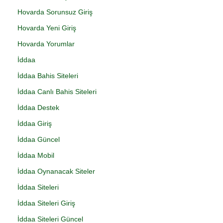
Hovarda Sorunsuz Giriş
Hovarda Yeni Giriş
Hovarda Yorumlar
İddaa
İddaa Bahis Siteleri
İddaa Canlı Bahis Siteleri
İddaa Destek
İddaa Giriş
İddaa Güncel
İddaa Mobil
İddaa Oynanacak Siteler
İddaa Siteleri
İddaa Siteleri Giriş
İddaa Siteleri Güncel