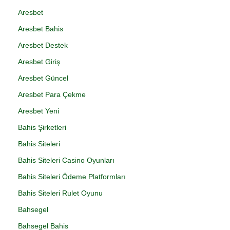
Aresbet
Aresbet Bahis
Aresbet Destek
Aresbet Giriş
Aresbet Güncel
Aresbet Para Çekme
Aresbet Yeni
Bahis Şirketleri
Bahis Siteleri
Bahis Siteleri Casino Oyunları
Bahis Siteleri Ödeme Platformları
Bahis Siteleri Rulet Oyunu
Bahsegel
Bahsegel Bahis