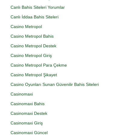
Canlı Bahis Siteleri Yorumlar
Canlı İddaa Bahis Siteleri
Casino Metropol
Casino Metropol Bahis
Casino Metropol Destek
Casino Metropol Giriş
Casino Metropol Para Çekme
Casino Metropol Şikayet
Casino Oyunları Sunan Güvenilir Bahis Siteleri
Casinomaxi
Casinomaxi Bahis
Casinomaxi Destek
Casinomaxi Giriş
Casinomaxi Güncel