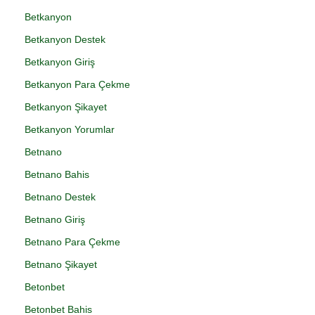
Betkanyon
Betkanyon Destek
Betkanyon Giriş
Betkanyon Para Çekme
Betkanyon Şikayet
Betkanyon Yorumlar
Betnano
Betnano Bahis
Betnano Destek
Betnano Giriş
Betnano Para Çekme
Betnano Şikayet
Betonbet
Betonbet Bahis