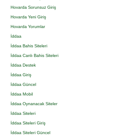
Hovarda Sorunsuz Giriş
Hovarda Yeni Giriş
Hovarda Yorumlar
İddaa
İddaa Bahis Siteleri
İddaa Canlı Bahis Siteleri
İddaa Destek
İddaa Giriş
İddaa Güncel
İddaa Mobil
İddaa Oynanacak Siteler
İddaa Siteleri
İddaa Siteleri Giriş
İddaa Siteleri Güncel