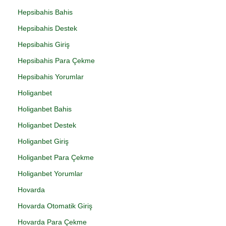
Hepsibahis Bahis
Hepsibahis Destek
Hepsibahis Giriş
Hepsibahis Para Çekme
Hepsibahis Yorumlar
Holiganbet
Holiganbet Bahis
Holiganbet Destek
Holiganbet Giriş
Holiganbet Para Çekme
Holiganbet Yorumlar
Hovarda
Hovarda Otomatik Giriş
Hovarda Para Çekme