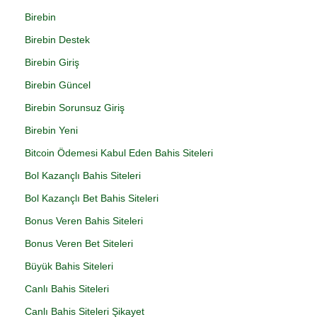
Birebin
Birebin Destek
Birebin Giriş
Birebin Güncel
Birebin Sorunsuz Giriş
Birebin Yeni
Bitcoin Ödemesi Kabul Eden Bahis Siteleri
Bol Kazançlı Bahis Siteleri
Bol Kazançlı Bet Bahis Siteleri
Bonus Veren Bahis Siteleri
Bonus Veren Bet Siteleri
Büyük Bahis Siteleri
Canlı Bahis Siteleri
Canlı Bahis Siteleri Şikayet