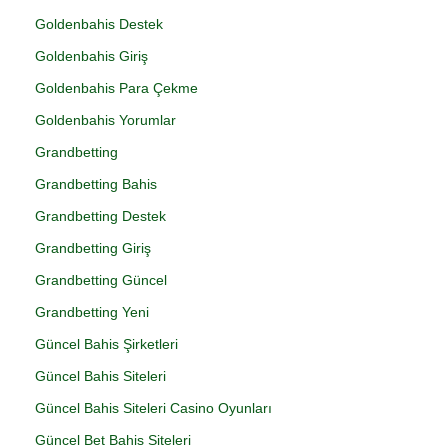
Goldenbahis Destek
Goldenbahis Giriş
Goldenbahis Para Çekme
Goldenbahis Yorumlar
Grandbetting
Grandbetting Bahis
Grandbetting Destek
Grandbetting Giriş
Grandbetting Güncel
Grandbetting Yeni
Güncel Bahis Şirketleri
Güncel Bahis Siteleri
Güncel Bahis Siteleri Casino Oyunları
Güncel Bet Bahis Siteleri