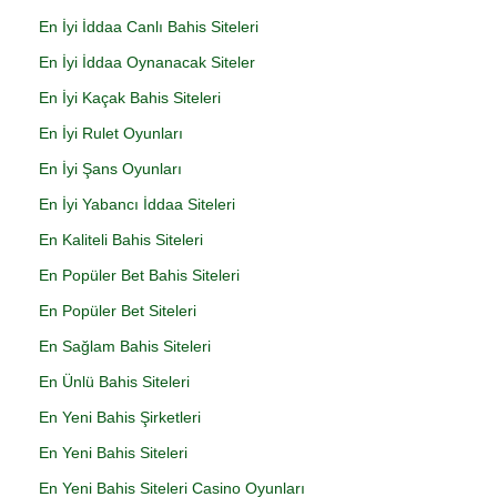
En İyi İddaa Canlı Bahis Siteleri
En İyi İddaa Oynanacak Siteler
En İyi Kaçak Bahis Siteleri
En İyi Rulet Oyunları
En İyi Şans Oyunları
En İyi Yabancı İddaa Siteleri
En Kaliteli Bahis Siteleri
En Popüler Bet Bahis Siteleri
En Popüler Bet Siteleri
En Sağlam Bahis Siteleri
En Ünlü Bahis Siteleri
En Yeni Bahis Şirketleri
En Yeni Bahis Siteleri
En Yeni Bahis Siteleri Casino Oyunları