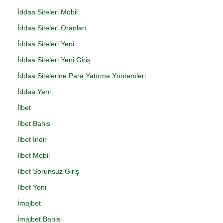
İddaa Siteleri Mobil
İddaa Siteleri Oranları
İddaa Siteleri Yeni
İddaa Siteleri Yeni Giriş
İddaa Sitelerine Para Yatırma Yöntemleri
İddaa Yeni
İlbet
İlbet Bahis
İlbet İndir
İlbet Mobil
İlbet Sorunsuz Giriş
İlbet Yeni
İmajbet
İmajbet Bahis