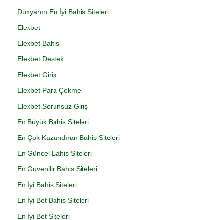
Dünyanın En İyi Bahis Siteleri
Elexbet
Elexbet Bahis
Elexbet Destek
Elexbet Giriş
Elexbet Para Çekme
Elexbet Sorunsuz Giriş
En Büyük Bahis Siteleri
En Çok Kazandıran Bahis Siteleri
En Güncel Bahis Siteleri
En Güvenilir Bahis Siteleri
En İyi Bahis Siteleri
En İyi Bet Bahis Siteleri
En İyi Bet Siteleri