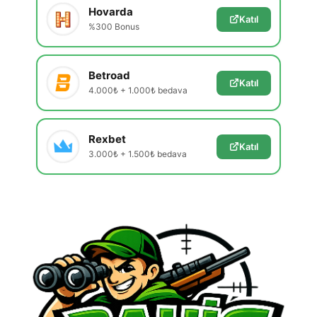
Hovarda
Katıl
%300 Bonus
Betroad
Katıl
4.000₺ + 1.000₺ bedava
Rexbet
Katıl
3.000₺ + 1.500₺ bedava