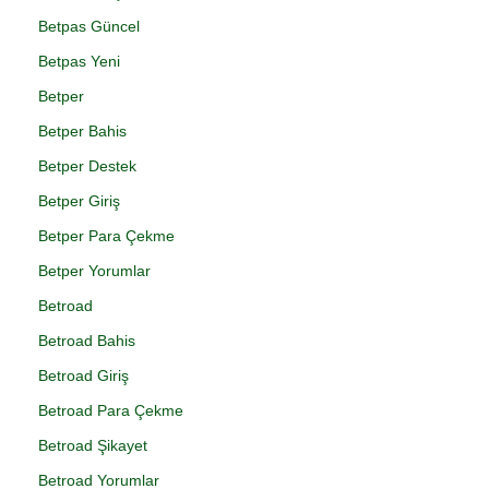
Betpas Güncel
Betpas Yeni
Betper
Betper Bahis
Betper Destek
Betper Giriş
Betper Para Çekme
Betper Yorumlar
Betroad
Betroad Bahis
Betroad Giriş
Betroad Para Çekme
Betroad Şikayet
Betroad Yorumlar