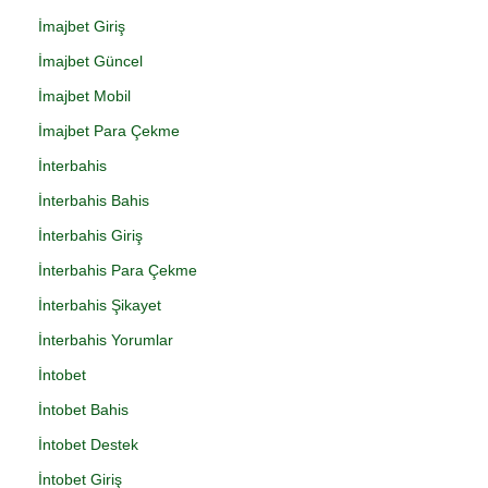
İmajbet Giriş
İmajbet Güncel
İmajbet Mobil
İmajbet Para Çekme
İnterbahis
İnterbahis Bahis
İnterbahis Giriş
İnterbahis Para Çekme
İnterbahis Şikayet
İnterbahis Yorumlar
İntobet
İntobet Bahis
İntobet Destek
İntobet Giriş