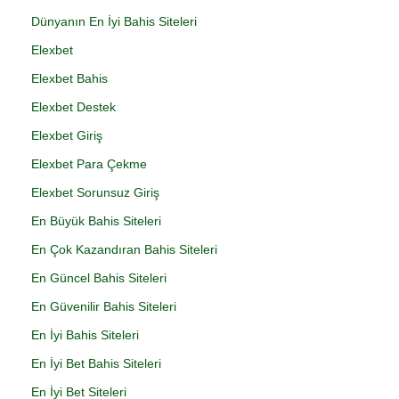
Dünyanın En İyi Bahis Siteleri
Elexbet
Elexbet Bahis
Elexbet Destek
Elexbet Giriş
Elexbet Para Çekme
Elexbet Sorunsuz Giriş
En Büyük Bahis Siteleri
En Çok Kazandıran Bahis Siteleri
En Güncel Bahis Siteleri
En Güvenilir Bahis Siteleri
En İyi Bahis Siteleri
En İyi Bet Bahis Siteleri
En İyi Bet Siteleri