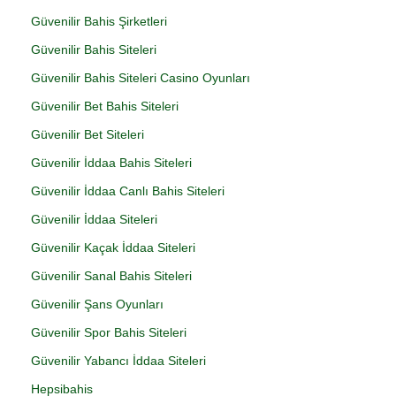
Güvenilir Bahis Şirketleri
Güvenilir Bahis Siteleri
Güvenilir Bahis Siteleri Casino Oyunları
Güvenilir Bet Bahis Siteleri
Güvenilir Bet Siteleri
Güvenilir İddaa Bahis Siteleri
Güvenilir İddaa Canlı Bahis Siteleri
Güvenilir İddaa Siteleri
Güvenilir Kaçak İddaa Siteleri
Güvenilir Sanal Bahis Siteleri
Güvenilir Şans Oyunları
Güvenilir Spor Bahis Siteleri
Güvenilir Yabancı İddaa Siteleri
Hepsibahis