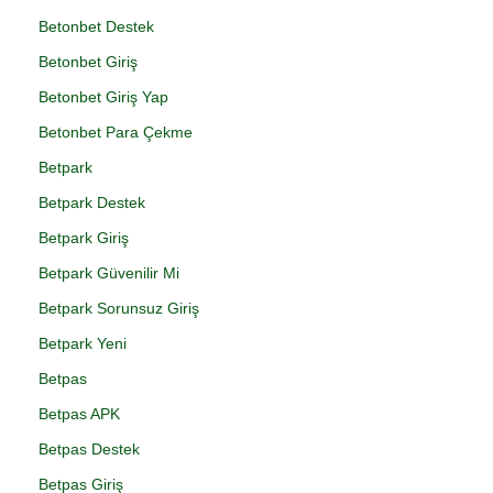
Betonbet Destek
Betonbet Giriş
Betonbet Giriş Yap
Betonbet Para Çekme
Betpark
Betpark Destek
Betpark Giriş
Betpark Güvenilir Mi
Betpark Sorunsuz Giriş
Betpark Yeni
Betpas
Betpas APK
Betpas Destek
Betpas Giriş