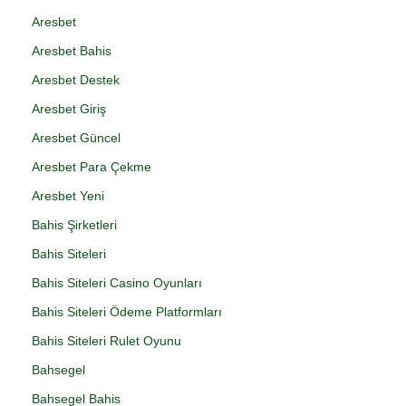
Aresbet
Aresbet Bahis
Aresbet Destek
Aresbet Giriş
Aresbet Güncel
Aresbet Para Çekme
Aresbet Yeni
Bahis Şirketleri
Bahis Siteleri
Bahis Siteleri Casino Oyunları
Bahis Siteleri Ödeme Platformları
Bahis Siteleri Rulet Oyunu
Bahsegel
Bahsegel Bahis