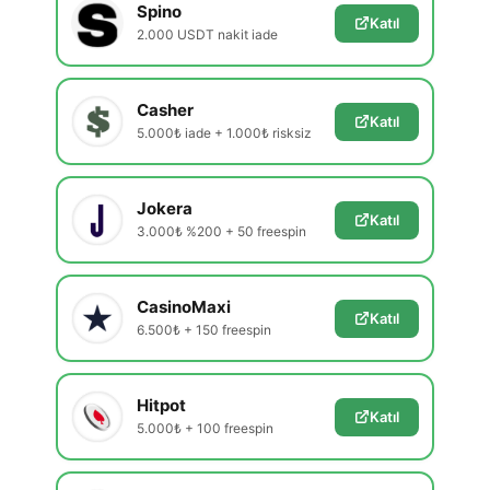
Spino
Katıl
2.000 USDT nakit iade
Casher
Katıl
5.000₺ iade + 1.000₺ risksiz
Jokera
Katıl
3.000₺ %200 + 50 freespin
CasinoMaxi
Katıl
6.500₺ + 150 freespin
Hitpot
Katıl
5.000₺ + 100 freespin