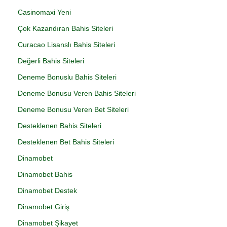
Casinomaxi Yeni
Çok Kazandıran Bahis Siteleri
Curacao Lisanslı Bahis Siteleri
Değerli Bahis Siteleri
Deneme Bonuslu Bahis Siteleri
Deneme Bonusu Veren Bahis Siteleri
Deneme Bonusu Veren Bet Siteleri
Desteklenen Bahis Siteleri
Desteklenen Bet Bahis Siteleri
Dinamobet
Dinamobet Bahis
Dinamobet Destek
Dinamobet Giriş
Dinamobet Şikayet