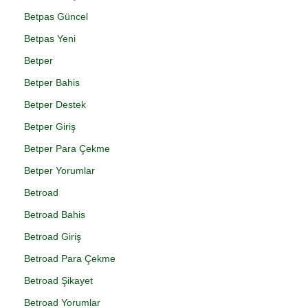
Betpas Güncel
Betpas Yeni
Betper
Betper Bahis
Betper Destek
Betper Giriş
Betper Para Çekme
Betper Yorumlar
Betroad
Betroad Bahis
Betroad Giriş
Betroad Para Çekme
Betroad Şikayet
Betroad Yorumlar