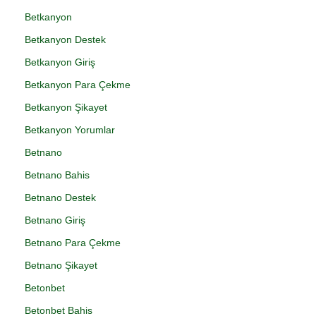
Betkanyon
Betkanyon Destek
Betkanyon Giriş
Betkanyon Para Çekme
Betkanyon Şikayet
Betkanyon Yorumlar
Betnano
Betnano Bahis
Betnano Destek
Betnano Giriş
Betnano Para Çekme
Betnano Şikayet
Betonbet
Betonbet Bahis